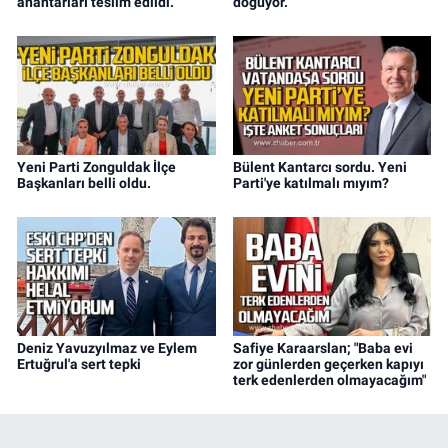
anahtarları teslim edildi.
doğuyor.
Yeni Parti Zonguldak İlçe
Bülent Kantarcı sordu. Yeni
Başkanları belli oldu.
Parti'ye katılmalı mıyım?
Deniz Yavuzyılmaz ve Eylem
Safiye Karaarslan; "Baba evi
Ertuğrul'a sert tepki
zor günlerden geçerken kapıyı
terk edenlerden olmayacağım"