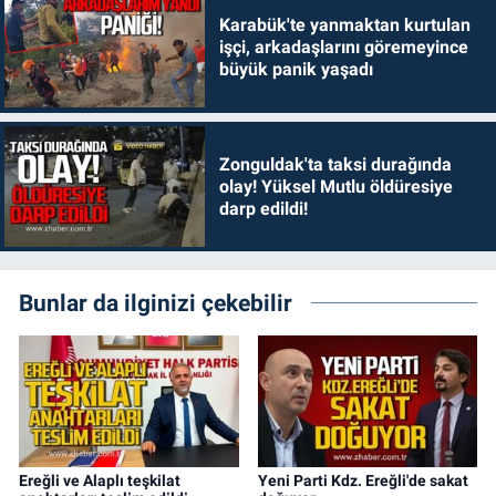
Karabük'te yanmaktan kurtulan
işçi, arkadaşlarını göremeyince
büyük panik yaşadı
Zonguldak'ta taksi durağında
olay! Yüksel Mutlu öldüresiye
darp edildi!
Bunlar da ilginizi çekebilir
Ereğli ve Alaplı teşkilat
Yeni Parti Kdz. Ereğli'de sakat