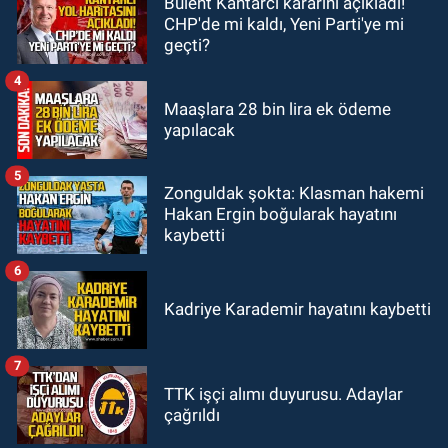
Bülent Kantarcı kararını açıkladı!
GÜNDEM
CHP'de mi kaldı, Yeni Parti'ye mi
18:35
Filyos’ta 2 kişiyi dalgalar
geçti?
yuttu: 1 kişi hayatını kaybetti 1 kişi
aranıyor
4
Maaşlara 28 bin lira ek ödeme
yapılacak
5
Zonguldak şokta: Klasman hakemi
Hakan Ergin boğularak hayatını
kaybetti
6
Kadriye Karademir hayatını kaybetti
7
TTK işçi alımı duyurusu. Adaylar
çağrıldı