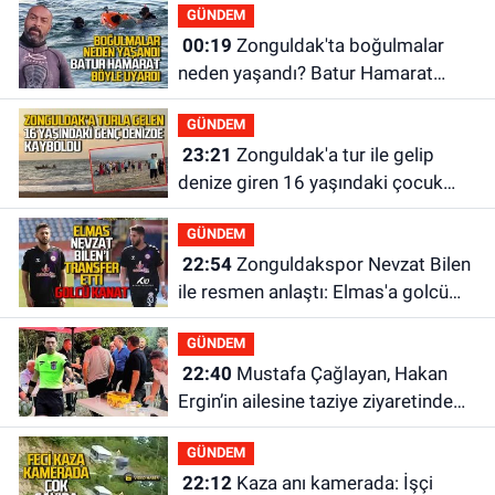
GÜNDEM
00:19
Zonguldak'ta boğulmalar
neden yaşandı? Batur Hamarat
böyle uyardı!
GÜNDEM
23:21
Zonguldak'a tur ile gelip
denize giren 16 yaşındaki çocuk
kayboldu: Son anları kamerada
GÜNDEM
22:54
Zonguldakspor Nevzat Bilen
ile resmen anlaştı: Elmas'a golcü
kanat
GÜNDEM
22:40
Mustafa Çağlayan, Hakan
Ergin’in ailesine taziye ziyaretinde
bulundu
GÜNDEM
22:12
Kaza anı kamerada: İşçi