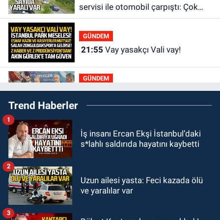
servisi ile otomobil çarpıştı: Çok
sayıda yaralı var
GÜNDEM
21:55
Vay yasakçı Vali vay!
GÜNDEM
20:30
MHP’de sandıklar açıldı yeni
Trend Haberler
başkan belli oldu
1
GÜNDEM
İş insanı Ercan Ekşi İstanbul’daki
20:11
İlçeyi sel aldı: Başkan
s*lahlı saldırıda hayatını kaybetti
çizmeleri giydi çalışmalara katıldı
2
GÜNDEM
Uzun ailesi yasta: Feci kazada ölü
19:58
Yangın korkuttu: 3 katlı evin
ve yaralılar var
çatısında çıkan yangın söndürüldü
3