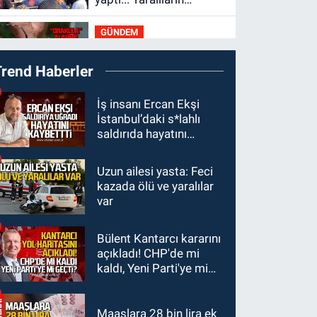
durumu ağır
GÜNDEM
10:06
“Drakula” alarmı!
Trend Haberler
Zonguldak, Bartın ve
Düzce tehdit altında
GÜNDEM
İş insanı Ercan Ekşi
İstanbul’daki s*lahlı
09:52
Karabük'te kaza
saldırıda hayatını
yaptılar: 7 yaralı
kaybetti
Uzun ailesi yasta: Feci
GÜNDEM
kazada ölü ve yaralılar
09:43
Arkadaşlıklar &
var
Dostluklar
Bülent Kantarcı kararını
GÜNDEM
açıkladı! CHP'de mi
00:40
Merve Kır
kaldı, Yeni Parti'ye mi
Müftüoğlu Anadolu’yu
geçti?
karış karış geziyor, yeni
yapılanmaları
Maaşlara 28 bin lira ek