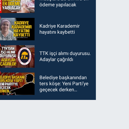
ödeme yapılacak
şekillendiriyor
Kadriye Karademir
hayatını kaybetti
TTK işçi alımı duyurusu.
Adaylar çağrıldı
Belediye başkanından
ters köşe: Yeni Parti’ye
geçecek derken…