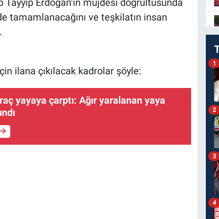
 Tayyip Erdoğan’ın müjdesi doğrultusunda
inde tamamlanacağını ve teşkilatın insan
.
1
in ilana çıkılacak kadrolar şöyle:
tı: Ağır yaralanan yaya
2
ındı
3
4