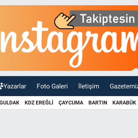
Yazarlar
Foto Galeri
İletişim
Gazetemi
GULDAK
KDZ EREĞLİ
ÇAYCUMA
BARTIN
KARABÜK