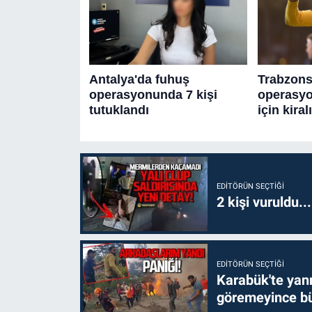
EDITÖRÜN SEÇTIĞI
2 kişi vuruldu..
EDITÖRÜN SEÇTIĞI
Karabük'te yanm
göremeyince bü