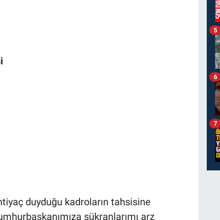
5
i
6
7
ihtiyaç duyduğu kadroların tahsisine
 Cumhurbaşkanımıza şükranlarımı arz