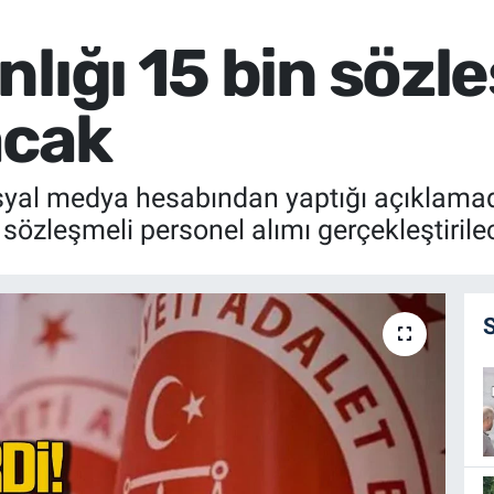
lığı 15 bin sözl
acak
syal medya hesabından yaptığı açıklamada
sözleşmeli personel alımı gerçekleştirile