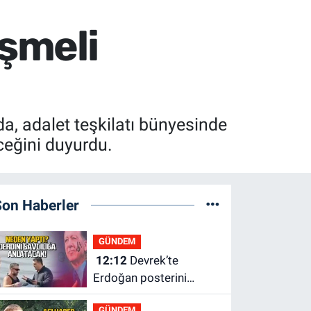
eşmeli
, adalet teşkilatı bünyesinde
ceğini duyurdu.
Son Haberler
GÜNDEM
12:12
Devrek’te
Erdoğan posterini
indiren şahıs adliyeye
GÜNDEM