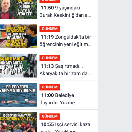
sevk edildi
11:50
9 yaşındaki
Burak Keskintığ’dan acı
haber
GÜNDEM
11:19
Zonguldak’ta bir
öğrencinin yeni eğitim
yılına başlama maliyeti
GÜNDEM
ne kadar?
11:13
Şaşırtmadı...
Akaryakıta bir zam daha
geliyor
GÜNDEM
11:00
Belediye
duyurdu! Yüzme
yarışması ertelendi
GÜNDEM
10:55
İşçi servisi kaza
yaptı... Yaralıların