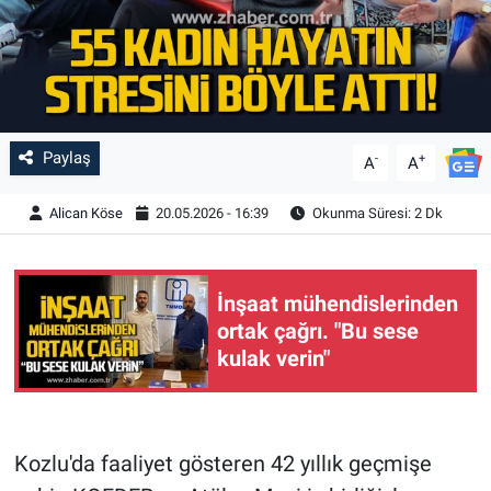
Paylaş
-
+
A
A
Alican Köse
20.05.2026 - 16:39
Okunma Süresi: 2 Dk
İnşaat mühendislerinden
ortak çağrı. "Bu sese
kulak verin"
Kozlu'da faaliyet gösteren 42 yıllık geçmişe