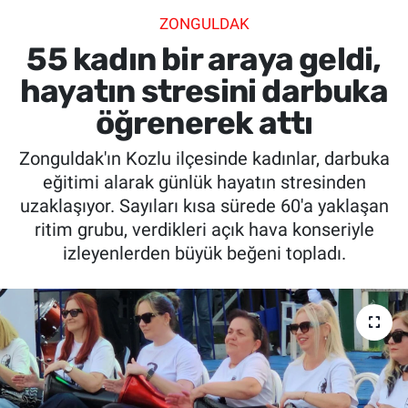
ZONGULDAK
SİYASET
55 kadın bir araya geldi,
SPOR
hayatın stresini darbuka
öğrenerek attı
SAĞLIK
Zonguldak'ın Kozlu ilçesinde kadınlar, darbuka
eğitimi alarak günlük hayatın stresinden
uzaklaşıyor. Sayıları kısa sürede 60'a yaklaşan
ritim grubu, verdikleri açık hava konseriyle
izleyenlerden büyük beğeni topladı.