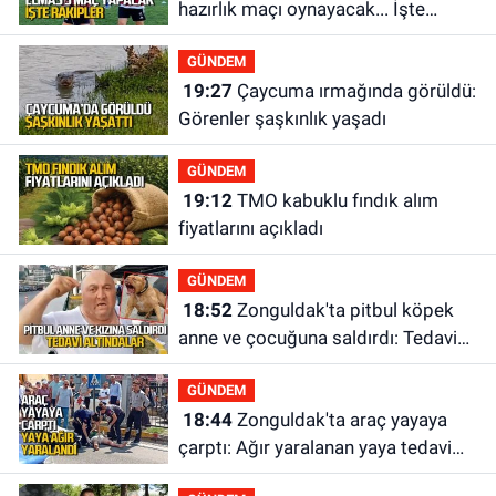
hazırlık maçı oynayacak... İşte
rakipler...
GÜNDEM
19:27
Çaycuma ırmağında görüldü:
Görenler şaşkınlık yaşadı
GÜNDEM
19:12
TMO kabuklu fındık alım
fiyatlarını açıkladı
GÜNDEM
18:52
Zonguldak'ta pitbul köpek
anne ve çocuğuna saldırdı: Tedavi
altındalar
GÜNDEM
18:44
Zonguldak'ta araç yayaya
çarptı: Ağır yaralanan yaya tedavi
altına alındı