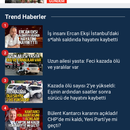
GÜNDEM
18:32
İşçi lideri Şemsi Denizer
Trend Haberler
kabri başında anıldı
1
Zonguldak
İş insanı Ercan Ekşi İstanbul’daki
16:39
YENİ Parti Zonguldak'ta
s*lahlı saldırıda hayatını kaybetti
Kurucu İl Yönetim Kurulu belli oldu
2
SPOR
Uzun ailesi yasta: Feci kazada ölü
15:10
3. Lig 1. Grup’ta program
ve yaralılar var
açıklandı
3
Kazada ölü sayısı 2’ye yükseldi:
Zonguldak
Eşinin ardından saatler sonra
14:44
Zonguldak nefes alamıyor.
sürücü de hayatını kaybetti
Hava kalitesi tehlikeli seviyede.
4
Bülent Kantarcı kararını açıkladı!
CHP'de mi kaldı, Yeni Parti'ye mi
geçti?