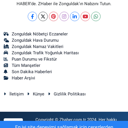
HABER’de. ZHaber ile Zonguldak’ın Nabzını Tutun.
Zonguldak Nöbetçi Eczaneler
Zonguldak Hava Durumu
Zonguldak Namaz Vakitleri
Zonguldak Trafik Yoğunluk Haritası
Puan Durumu ve Fikstür
Tüm Manşetler
Son Dakika Haberleri
Haber Arşivi
İletişim
Künye
Gizlilik Politikası
Copyright © Zhaber.com.tr 2024. Her hakkı
RSS
saklıdır.
En iyi site deneyimi sağlamak için çerezlerden