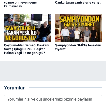
yüzme bilmeyen genç
Cankurtaran saniyelerle yarıştı
kalmayacak
Çaycumalılar Derneği Başkanı
Şampiyondan GMİS'e teşekkür
Savaş Çiloğlu GMİS Başkanı
ziyareti
Hakan Yeşil ile ne görüştü?
Yorumlar