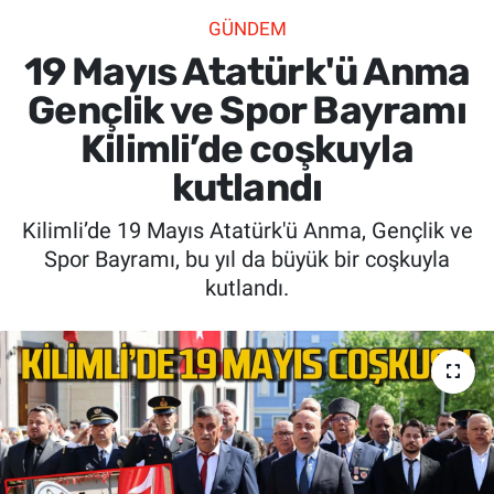
GÜNDEM
SİYASET
19 Mayıs Atatürk'ü Anma
SPOR
Gençlik ve Spor Bayramı
Kilimli’de coşkuyla
SAĞLIK
kutlandı
Kilimli’de 19 Mayıs Atatürk'ü Anma, Gençlik ve
Spor Bayramı, bu yıl da büyük bir coşkuyla
kutlandı.