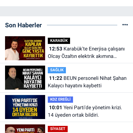
Son Haberler
KARABÜK
12:53
Karabük'te Enerjisa çalışanı
Olcay Özaltın elektrik akımına
kapılarak hayatını kaybetti.
SAĞLIK
11:22
BEUN personeli Nihat Şahan
Kalaycı hayatını kaybetti
KDZ EREĞLİ
10:01
Yeni Parti'de yönetim krizi.
14 üyeden ortak bildiri.
SİYASET