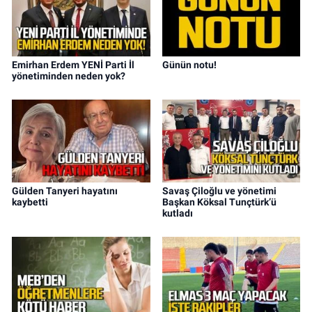
Emirhan Erdem YENİ Parti İl
Günün notu!
yönetiminden neden yok?
Gülden Tanyeri hayatını
Savaş Çiloğlu ve yönetimi
kaybetti
Başkan Köksal Tunçtürk’ü
kutladı