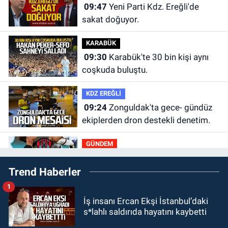
09:47
Yeni Parti Kdz. Ereğli'de
sakat doğuyor.
KARABÜK
09:30
Karabük'te 30 bin kişi aynı
coşkuda buluştu.
KDZ EREĞLİ
09:24
Zonguldak'ta gece- gündüz
ekiplerden dron destekli denetim.
GÜNDEM
23:55
Devrek Belediyespor, (PGL)
Trend Haberler
sürecini resmi olarak tamamladı
1
GÜNDEM
İş insanı Ercan Ekşi İstanbul’daki
23:19
İstanbul Park satışta!
s*lahlı saldırıda hayatını kaybetti