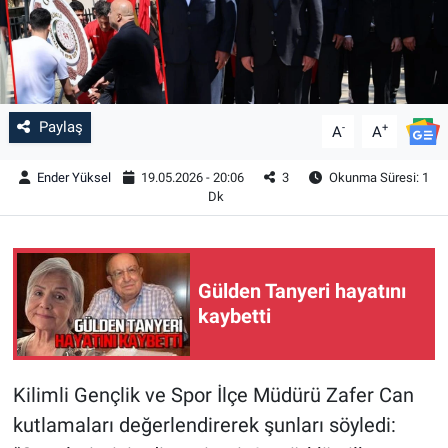
Paylaş
-
+
A
A
Ender Yüksel
19.05.2026 - 20:06
3
Okunma Süresi: 1
Dk
Gülden Tanyeri hayatını
kaybetti
Kilimli Gençlik ve Spor İlçe Müdürü Zafer Can
kutlamaları değerlendirerek şunları söyledi: