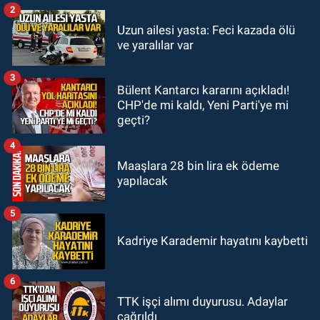
GÜNDEM
2
23:05
Kozlu Belediyespor'dan
Uzun ailesi yasta: Feci kazada ölü
ve yaralılar var
3.Lig'e transfer oldu
3
GÜNDEM
Bülent Kantarcı kararını açıkladı!
22:33
Zonguldak TSO önemli
CHP'de mi kaldı, Yeni Parti'ye mi
etkinliğe ev sahipliği yaptı
geçti?
4
Maaşlara 28 bin lira ek ödeme
yapılacak
5
Kadriye Karademir hayatını kaybetti
6
TTK işçi alımı duyurusu. Adaylar
çağrıldı