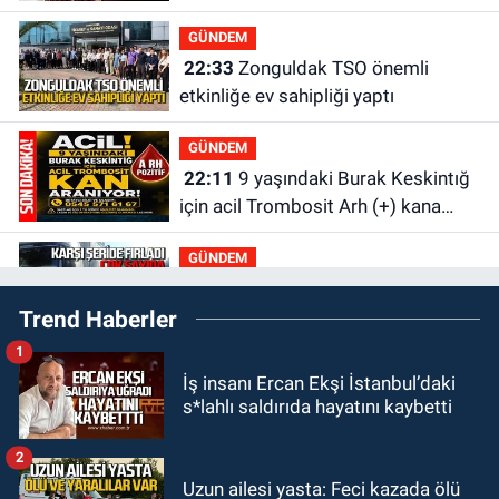
GÜNDEM
22:33
Zonguldak TSO önemli
etkinliğe ev sahipliği yaptı
GÜNDEM
22:11
9 yaşındaki Burak Keskintığ
için acil Trombosit Arh (+) kana
ihtiyaç var
GÜNDEM
21:50
Yoldan çıktı karşı şeride
Trend Haberler
fırladı: Çok sayıda yaralı var
1
GÜNDEM
İş insanı Ercan Ekşi İstanbul’daki
21:38
Ercüment Ünal'dan acık
s*lahlı saldırıda hayatını kaybetti
haber geldi: Ameliyata dayanamadı
2
GÜNDEM
Uzun ailesi yasta: Feci kazada ölü