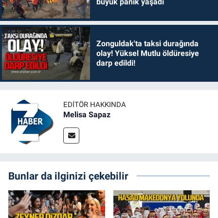
büyük panik yaşadı
Zonguldak'ta taksi durağında
olay! Yüksel Mutlu öldüresiye
darp edildi!
EDITÖR HAKKINDA
Melisa Sapaz
Bunlar da ilginizi çekebilir