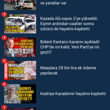
21:12
Yönetim kulübü önce borç
ve yaralılar var
batağına soktu şimdi de görevden
kaçtığını resmen açıkladı
3
Kazada ölü sayısı 2’ye yükseldi:
GÜNDEM
Eşinin ardından saatler sonra
20:56
Otomobilin çarptığı yaşlı
sürücü de hayatını kaybetti
adam hayatını kaybetti
4
Bülent Kantarcı kararını açıkladı!
CHP'de mi kaldı, Yeni Parti'ye mi
geçti?
5
Maaşlara 28 bin lira ek ödeme
yapılacak
6
Kadriye Karademir hayatını kaybetti
7