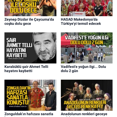
Zeynep Dizdar ile Çaycuma'da
HASAD Makedonya'da
coşku dolu gece
Türkiye'yi temsil edecek
Karabüklü şair Ahmet Telli
Vadifest'e yoğun ilgi... Dolu
hayatını kaybetti
dolu 2 gün
Zonguldak’ın hafızası sanatla
Anadolunun renkleri geceye