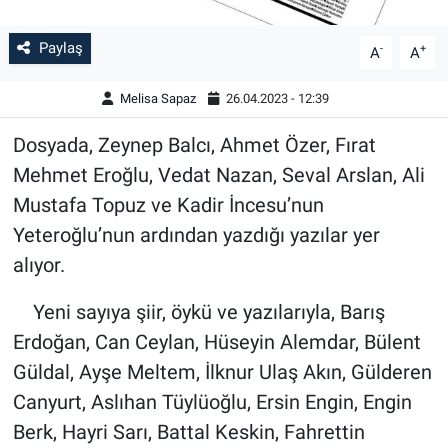
Paylaş
-
+
A
A
Melisa Sapaz
26.04.2023 - 12:39
Dosyada, Zeynep Balcı, Ahmet Özer, Fırat
Mehmet Eroğlu, Vedat Nazan, Seval Arslan, Ali
Mustafa Topuz ve Kadir İncesu’nun
Yeteroğlu’nun ardından yazdığı yazılar yer
alıyor.
Yeni sayıya şiir, öykü ve yazılarıyla, Barış
Erdoğan, Can Ceylan, Hüseyin Alemdar, Bülent
Güldal, Ayşe Meltem, İlknur Ulaş Akın, Gülderen
Canyurt, Aslıhan Tüylüoğlu, Ersin Engin, Engin
Berk, Hayri Sarı, Battal Keskin, Fahrettin