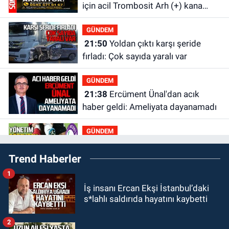
için acil Trombosit Arh (+) kana
ihtiyaç var
GÜNDEM
21:50
Yoldan çıktı karşı şeride
fırladı: Çok sayıda yaralı var
GÜNDEM
21:38
Ercüment Ünal'dan acık
haber geldi: Ameliyata dayanamadı
GÜNDEM
21:12
Yönetim kulübü önce borç
Trend Haberler
batağına soktu şimdi de görevden
kaçtığını resmen açıkladı
1
GÜNDEM
İş insanı Ercan Ekşi İstanbul’daki
20:56
Otomobilin çarptığı yaşlı
s*lahlı saldırıda hayatını kaybetti
adam hayatını kaybetti
2