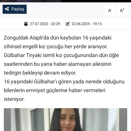
Paylaş
-
+
A
A
27.07.2022 - 20:29
22.06.2025 - 19:15
Zonguldak Alaplı’da dün kaybolan 16 yaşındaki
zihinsel engelli kız çocuğu her yerde aranıyor.
Gülbahar Tiryaki isimli kız çocuğunundan dün öğle
saatlerinden bu yana haber alamayan ailesinin
tedirgin bekleyişi devam ediyor.
16 yaşındaki Gülbahar'ı gören yada nerede olduğunu
bilenlerin emniyet güçlerine haber vermeleri
isteniyor.