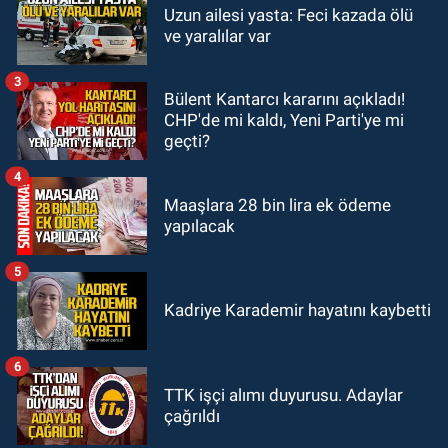
GÜNDEM
Uzun ailesi yasta: Feci kazada ölü
20:46
Zonguldak-Düzce yolunda
ve yaralılar var
feci kaza: Çok sayıda yaralı var
3
Bülent Kantarcı kararını açıkladı!
GÜNDEM
CHP'de mi kaldı, Yeni Parti'ye mi
19:21
Yangında dakikalarla
geçti?
yarıştılar: Korku dolu anlar
4
Maaşlara 28 bin lira ek ödeme
yapılacak
5
Kadriye Karademir hayatını kaybetti
6
TTK işçi alımı duyurusu. Adaylar
çağrıldı