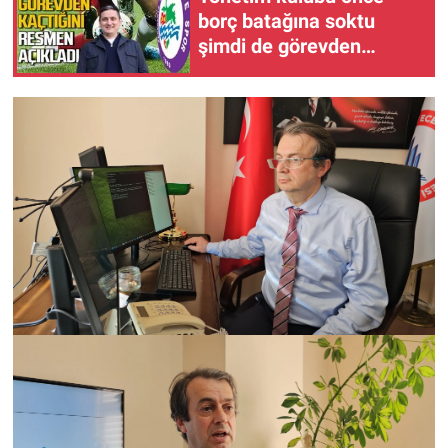
borç batağına soktu
şimdi de görevden
kaçtığını resmen açıkladı