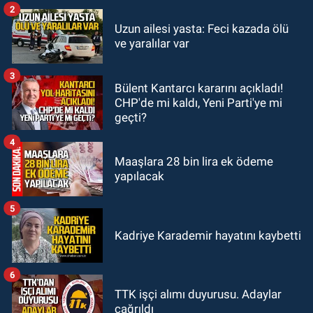
2
KDZ EREĞLİ
Uzun ailesi yasta: Feci kazada ölü
15:11
Kdz. Ereğli'de Mervealtı
ve yaralılar var
Plajı’ndaki çadır ve baraka işgalleri
kaldırıldı.
3
Bülent Kantarcı kararını açıkladı!
KOZLU
CHP'de mi kaldı, Yeni Parti'ye mi
14:31
Kozlu'da Nazım Zararcı
geçti?
evinde ölü bulundu.
4
Maaşlara 28 bin lira ek ödeme
yapılacak
5
Kadriye Karademir hayatını kaybetti
6
TTK işçi alımı duyurusu. Adaylar
çağrıldı