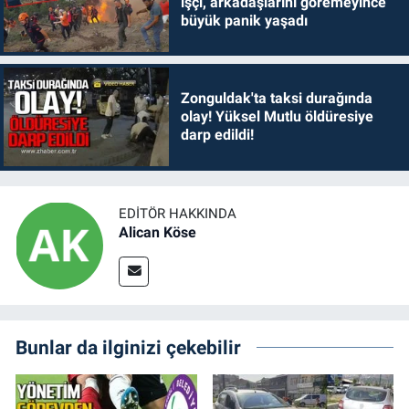
işçi, arkadaşlarını göremeyince
büyük panik yaşadı
Zonguldak'ta taksi durağında
olay! Yüksel Mutlu öldüresiye
darp edildi!
EDITÖR HAKKINDA
Alican Köse
Bunlar da ilginizi çekebilir