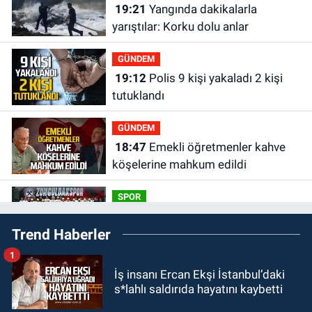
19:21
Yangında dakikalarla
yarıştılar: Korku dolu anlar
GÜNDEM
19:12
Polis 9 kişi yakaladı 2 kişi
tutuklandı
GÜNDEM
18:47
Emekli öğretmenler kahve
köşelerine mahkum edildi
SPOR
16:30
Zonguldakspor için
Trend Haberler
muhteşem klip geliyor.
1
Zonguldak
İş insanı Ercan Ekşi İstanbul’daki
15:41
Zeki Tosun ölümünün birinci
s*lahlı saldırıda hayatını kaybetti
yılında mezarı başında anıldı.