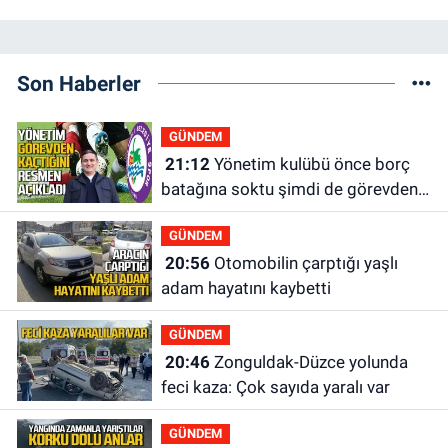
Son Haberler
GÜNDEM
21:12
Yönetim kulübü önce borç
batağına soktu şimdi de görevden
kaçtığını resmen açıkladı
GÜNDEM
20:56
Otomobilin çarptığı yaşlı
adam hayatını kaybetti
GÜNDEM
20:46
Zonguldak-Düzce yolunda
feci kaza: Çok sayıda yaralı var
GÜNDEM