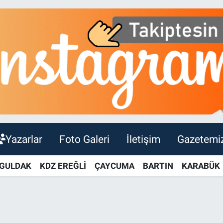
Yazarlar
Foto Galeri
İletişim
Gazetemi
GULDAK
KDZ EREĞLİ
ÇAYCUMA
BARTIN
KARABÜK