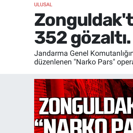
ULUSAL
Zonguldak't
352 gözaltı.
Jandarma Genel Komutanlığınca
düzenlenen "Narko Pars" opera