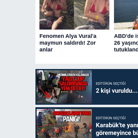
EDITÖRÜN SEÇTIĞI
2 kişi vuruldu..
EDITÖRÜN SEÇTIĞI
Karabük'te yanm
göremeyince bü