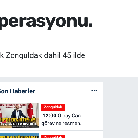
operasyonu.
k Zonguldak dahil 45 ilde
Son Haberler
Zonguldak
12:00
Olcay Can
görevine resmen
başladı.
Zonguldak