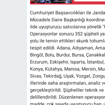
Cumhuriyet Başsavcılıkları ile Jand
Mücadele Daire Başkanlığı koordine
ilde uyuşturucu satıcılarına yönelik
Operasyonlar sonucu 352 şüpheli yak
yolu ile temin ettikleri skunk tohumla
tespit edildi. Adana, Adıyaman, Amasy
Bingöl, Bolu, Burdur, Bursa, Çanakkal
Erzurum, Eskişehir, Isparta, İstanbul
Konya, Kütahya, Manisa, Mersin, Muğ
Sivas, Tekirdağ, Uşak, Yozgat, Zon
illerinde saha araştırmaları, analiz ve
gerçekleştirildi. Şüpheliler teknik ve f
delillendirildi. Düzenlenen operasyo
madde, çok sayıda uyuşturucu hap, 