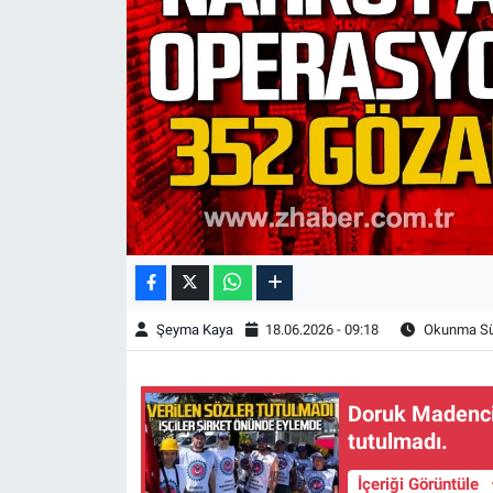
Şeyma Kaya
18.06.2026 - 09:18
Okunma Sür
Doruk Madencil
tutulmadı.
İçeriği Görüntüle