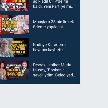
açıkladı! CHP'de mi
görüştü?
kaldı, Yeni Parti'ye mi
geçti?
Maaşlara 28 bin lira ek
ödeme yapılacak
Kadriye Karademir
hayatını kaybetti
Devrekli spiker Mutlu
Ulusoy, "Başkanla
sevgiliydim, Belediyede
işe girdim"