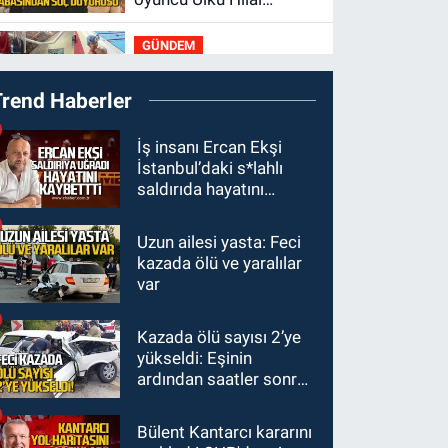
Çiftçi'nin babasından
GÜNDEM
suç duyurusu
19:54
Kilimli'de
Trend Haberler
modern tesislerde
yüzme bilmeyen genç
GÜNDEM
İş insanı Ercan Ekşi
kalmayacak
İstanbul’daki s*lahlı
19:33
Dalgalar Batın’ı
saldırıda hayatını
bizden kopardı
kaybetti
Uzun ailesi yasta: Feci
GÜNDEM
kazada ölü ve yaralılar
19:16
Kozlu Ilıksu’da
var
can pazarı! Cankurtaran
saniyelerle yarıştı
Kazada ölü sayısı 2’ye
GÜNDEM
yükseldi: Eşinin
19:01
Çaycumalılar
ardından saatler sonra
Derneği Başkanı Savaş
sürücü de hayatını
Çiloğlu GMİS Başkanı
kaybetti
Bülent Kantarcı kararını
Hakan Yeşil ile ne