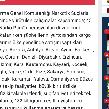
arma Genel Komutanlığı Narkotik Suçlarla
sinde yürütülen çalışmalar kapsamında; 45
 "Narko Pars" operasyonları düzenlendi.
1
alanırken şüphelilerin; yurtdışından kargo
rının ülke genelinde satışını yaptıkları
a, Ankara, Antalya, Artvin, Aydın, Balıkesir,
2
e, Çorum, Denizli, Diyarbakır, Erzincan,
, İzmir, Kars, Kastamonu, Kayseri, Kocaeli,
la, Niğde, Ordu, Rize, Sakarya, Samsun,
3
guldak, Karaman, Yalova, Osmaniye ve Düzce
 takip faaliyetleri büyük bir titizlikle
iziki takiple izlendi, suç faaliyetleri tek tek
nlarda; 132 kilogram çeşitli uyuşturucu
4
uyuşturucu kullanma aparatı ve hassas