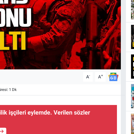
-
+
A
A
esi: 1 Dk
ik işçileri eylemde. Verilen sözler