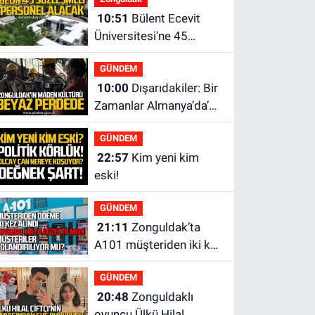
10:51
Bülent Ecevit
Üniversitesi'ne 45
sözleşmeli personel
GÜNDEM
alınacak.
10:00
Dışarıdakiler: Bir
Zamanlar Almanya’da’
21 Ağustos’ta vizyonda.
GÜNDEM
22:57
Kim yeni kim
eski!
GÜNDEM
21:11
Zonguldak’ta
A101 müşteriden iki kez
tahsilat yaptı geri
GÜNDEM
ödemiyor!
20:48
Zonguldaklı
oyuncu Ülkü Hilal