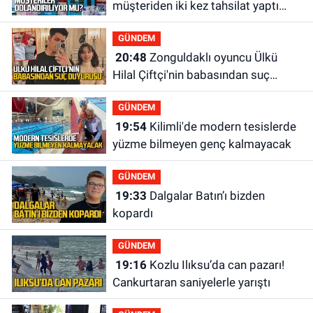
müşteriden iki kez tahsilat yaptı
geri ödemiyor!
GÜNDEM
20:48
Zonguldaklı oyuncu Ülkü
Hilal Çiftçi'nin babasından suç
duyurusu
GÜNDEM
19:54
Kilimli'de modern tesislerde
yüzme bilmeyen genç kalmayacak
GÜNDEM
19:33
Dalgalar Batın’ı bizden
kopardı
GÜNDEM
19:16
Kozlu Ilıksu’da can pazarı!
Cankurtaran saniyelerle yarıştı