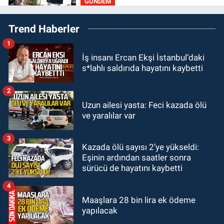
GÜNDEM
19:01
Çaycumalılar Derneği
Trend Haberler
Başkanı Savaş Çiloğlu GMİS
Başkanı Hakan Yeşil ile ne görüştü?
1
SPOR
İş insanı Ercan Ekşi İstanbul’daki
17:45
Kozlu Belediyespor, Tezcan
s*lahlı saldırıda hayatını kaybetti
Gökmen'i kadrosuna kattı
2
Zonguldak
Uzun ailesi yasta: Feci kazada ölü
17:39
Şampiyondan GMİS'e
ve yaralılar var
teşekkür ziyareti
3
Kazada ölü sayısı 2’ye yükseldi:
Zonguldak
Eşinin ardından saatler sonra
13:39
Abdulkadir Özdemir
sürücü de hayatını kaybetti
görevinden ayrıldı.
4
Maaşlara 28 bin lira ek ödeme
yapılacak