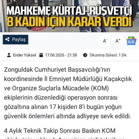
Paylaş
-
+
A
A
Ender Yüksel
17.06.2026 - 21:58
Okunma Süresi: 1 Dk
Zonguldak Cumhuriyet Başsavcılığı’nın
koordinesinde İl Emniyet Müdürlüğü Kaçakçılık
ve Organize Suçlarla Mücadele (KOM)
ekiplerinin düzenlediği operasyon sonrası
gözaltına alınan 17 kişiden 8’i bugün yoğun
güvenlik önlemleri altında adliyeye sevk edildi.
4 Aylık Teknik Takip Sonrası Baskın KOM