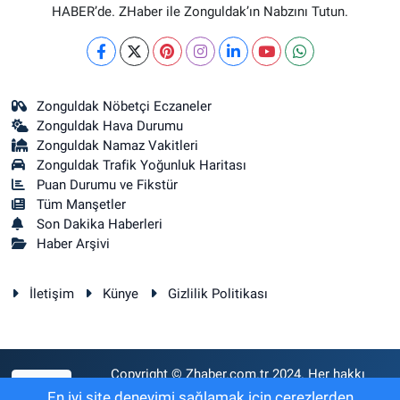
HABER’de. ZHaber ile Zonguldak’ın Nabzını Tutun.
Zonguldak Nöbetçi Eczaneler
Zonguldak Hava Durumu
Zonguldak Namaz Vakitleri
Zonguldak Trafik Yoğunluk Haritası
Puan Durumu ve Fikstür
Tüm Manşetler
Son Dakika Haberleri
Haber Arşivi
İletişim
Künye
Gizlilik Politikası
Copyright © Zhaber.com.tr 2024. Her hakkı
RSS
saklıdır.
En iyi site deneyimi sağlamak için çerezlerden