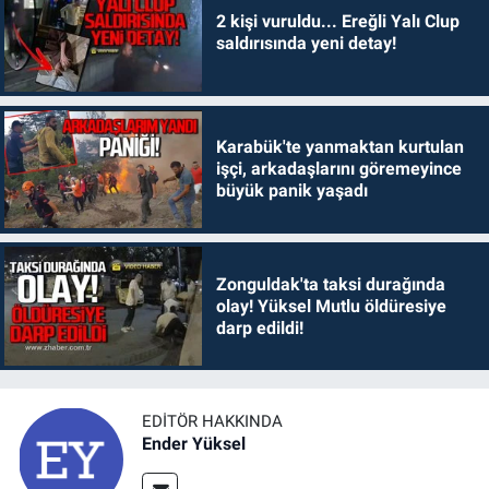
2 kişi vuruldu... Ereğli Yalı Clup
saldırısında yeni detay!
Karabük'te yanmaktan kurtulan
işçi, arkadaşlarını göremeyince
büyük panik yaşadı
Zonguldak'ta taksi durağında
olay! Yüksel Mutlu öldüresiye
darp edildi!
EDITÖR HAKKINDA
Ender Yüksel