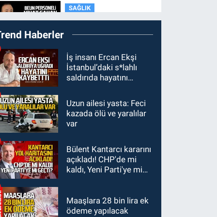
SAĞLIK
kapılarak hayatını
11:22
BEUN personeli
kaybetti.
Trend Haberler
Nihat Şahan Kalaycı
hayatını kaybetti
KDZ EREĞLİ
İş insanı Ercan Ekşi
İstanbul’daki s*lahlı
10:01
Yeni Parti'de
saldırıda hayatını
yönetim krizi. 14 üyeden
kaybetti
ortak bildiri.
Uzun ailesi yasta: Feci
SİYASET
kazada ölü ve yaralılar
09:47
Yeni Parti Kdz.
var
Ereğli'de sakat doğuyor.
Bülent Kantarcı kararını
KARABÜK
açıkladı! CHP'de mi
09:30
Karabük'te 30
kaldı, Yeni Parti'ye mi
bin kişi aynı coşkuda
geçti?
buluştu.
Maaşlara 28 bin lira ek
ödeme yapılacak