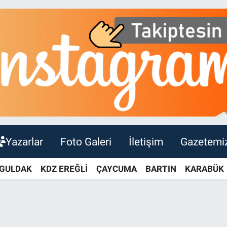
Yazarlar
Foto Galeri
İletişim
Gazetemi
GULDAK
KDZ EREĞLİ
ÇAYCUMA
BARTIN
KARABÜK