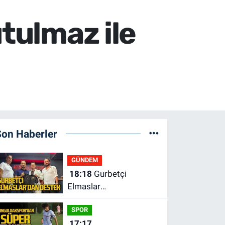
utulmaz ile
Son Haberler
GÜNDEM
18:18
Gurbetçi
Elmaslar
Zonguldakspor’a
SPOR
destek oldu
17:17