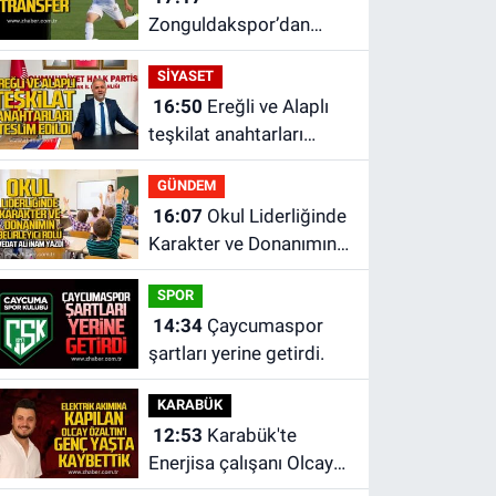
Zonguldakspor’dan
Süper transfer.
SİYASET
16:50
Ereğli ve Alaplı
teşkilat anahtarları
teslim edildi.
GÜNDEM
16:07
Okul Liderliğinde
Karakter ve Donanımın
Belirleyici Rolü
SPOR
14:34
Çaycumaspor
şartları yerine getirdi.
KARABÜK
12:53
Karabük'te
Enerjisa çalışanı Olcay
Özaltın elektrik akımına