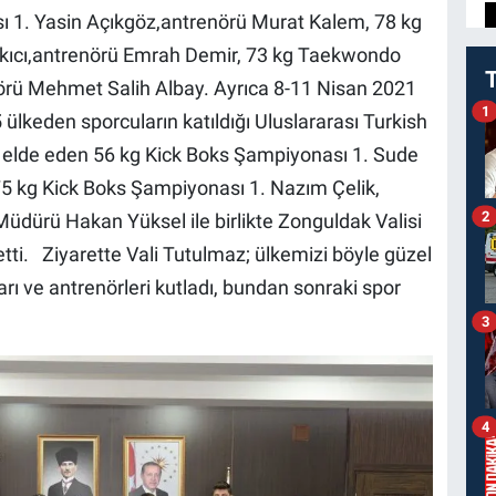
 1. Yasin Açıkgöz,antrenörü Murat Kalem, 78 kg
kıcı,antrenörü Emrah Demir, 73 kg Taekwondo
rü Mehmet Salih Albay. Ayrıca 8-11 Nisan 2021
1
 ülkeden sporcuların katıldığı Uluslararası Turkish
elde eden 56 kg Kick Boks Şampiyonası 1. Sude
 kg Kick Boks Şampiyonası 1. Nazım Çelik,
2
Müdürü Hakan Yüksel ile birlikte Zonguldak Valisi
ti. Ziyarette Vali Tutulmaz; ülkemizi böyle güzel
rı ve antrenörleri kutladı, bundan sonraki spor
3
4