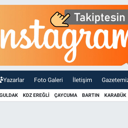
Yazarlar
Foto Galeri
İletişim
Gazetemi
GULDAK
KDZ EREĞLİ
ÇAYCUMA
BARTIN
KARABÜK