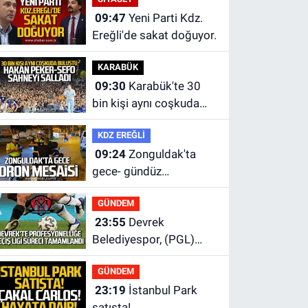
09:47
Yeni Parti Kdz.
Ereğli'de sakat doğuyor.
KARABÜK
09:30
Karabük'te 30
bin kişi aynı coşkuda
buluştu.
KDZ EREĞLİ
09:24
Zonguldak'ta
gece- gündüz
ekiplerden dron destekli
GÜNDEM
denetim.
23:55
Devrek
Belediyespor, (PGL)
sürecini resmi olarak
GÜNDEM
tamamladı
23:19
İstanbul Park
satışta!