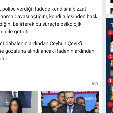
polise verdiği ifadede kendisini bizzat
oşanma davası açtığını, kendi ailesinden baskı
ini belirterek bu süreçte psikolojik
 dile getirdi.
1
lk müdahalenin ardından Ceyhun Çevik’i
e gözaltına alındı ancak ifadenin ardından
2
ldı.
3
4