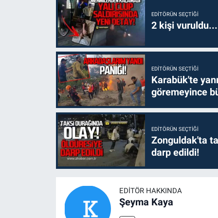
EDITÖRÜN SEÇTIĞI
2 kişi vuruldu..
EDITÖRÜN SEÇTIĞI
Karabük'te yanm
göremeyince bü
EDITÖRÜN SEÇTIĞI
Zonguldak'ta ta
darp edildi!
EDITÖR HAKKINDA
Şeyma Kaya