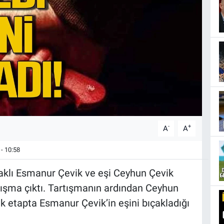
-
+
A
A
- 10:58
aklı Esmanur Çevik ve eşi Ceyhun Çevik
tışma çıktı. Tartışmanın ardından Ceyhun
ilk etapta Esmanur Çevik’in eşini bıçakladığı