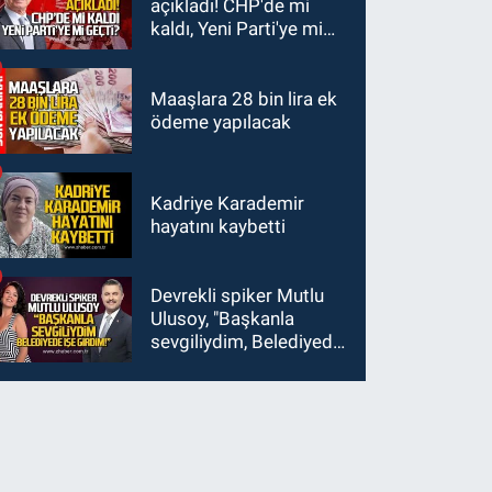
açıkladı! CHP'de mi
kaldı, Yeni Parti'ye mi
geçti?
Maaşlara 28 bin lira ek
ödeme yapılacak
Kadriye Karademir
hayatını kaybetti
Devrekli spiker Mutlu
Ulusoy, "Başkanla
sevgiliydim, Belediyede
işe girdim"