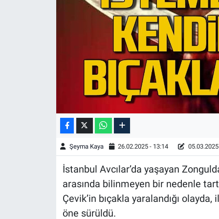
Şeyma Kaya
26.02.2025 - 13:14
05.03.2025 
İstanbul Avcılar’da yaşayan Zonguld
arasında bilinmeyen bir nedenle tar
Çevik’in bıçakla yaralandığı olayda, 
öne sürüldü.