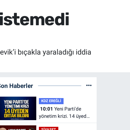
istemedi
ik’i bıçakla yaraladığı iddia
Son Haberler
KDZ EREĞLİ
10:01
Yeni Parti'de
yönetim krizi. 14 üyeden
ortak bildiri.
SİYASET