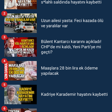
s*lahlı saldırıda hayatını kaybetti
haber geldi: Ameliyata dayanamadı
2
GÜNDEM
Uzun ailesi yasta: Feci kazada ölü
21:12
Yönetim kulübü önce borç
ve yaralılar var
batağına soktu şimdi de görevden
kaçtığını resmen açıkladı
3
Bülent Kantarcı kararını açıkladı!
GÜNDEM
CHP'de mi kaldı, Yeni Parti'ye mi
20:56
Otomobilin çarptığı yaşlı
geçti?
adam hayatını kaybetti
4
Maaşlara 28 bin lira ek ödeme
yapılacak
5
Kadriye Karademir hayatını kaybetti
6