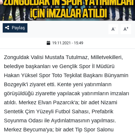
Paylaş
-
+
A
A
19.11.2021 - 15:49
Zonguldak Valisi Mustafa Tutulmaz, Milletvekilleri,
belediye başkanları ve Gençlik Spor İl Müdürü
Hakan Yüksel Spor Toto Teşkilat Başkanı Bünyamin
Bozgeyik'i ziyaret etti. Kente yeni yatırımların
görüşüldüğü ziyarette yapılacak yatırımların imzaları
atıldı. Merkez Elvan Pazarcık'a; bir adet Nizami
Sentetik Çim Yüzeyli Futbol Sahası, Prefabrik
Soyunma Odası ile Aydınlatmasının yapılması.
Merkez Beycuma'ya; bir adet Tip Spor Salonu