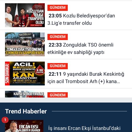
GÜNDEM
23:05
Kozlu Belediyespor'dan
3.Lig'e transfer oldu
GÜNDEM
22:33
Zonguldak TSO önemli
etkinliğe ev sahipliği yaptı
GÜNDEM
22:11
9 yaşındaki Burak Keskintığ
için acil Trombosit Arh (+) kana
ihtiyaç var
GÜNDEM
21:50
Yoldan çıktı karşı şeride
Trend Haberler
fırladı: Çok sayıda yaralı var
1
GÜNDEM
İş insanı Ercan Ekşi İstanbul’daki
21:38
Ercüment Ünal'dan acık