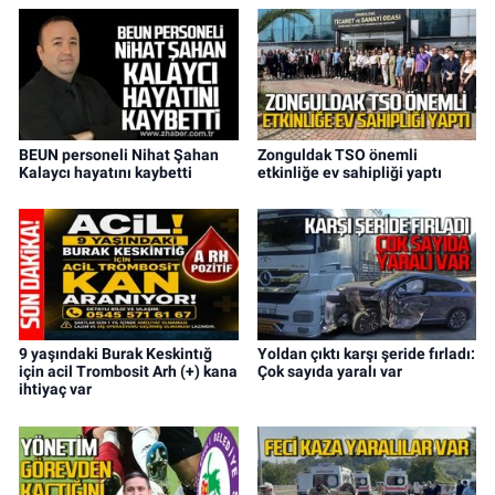
BEUN personeli Nihat Şahan
Zonguldak TSO önemli
Kalaycı hayatını kaybetti
etkinliğe ev sahipliği yaptı
9 yaşındaki Burak Keskintığ
Yoldan çıktı karşı şeride fırladı:
için acil Trombosit Arh (+) kana
Çok sayıda yaralı var
ihtiyaç var