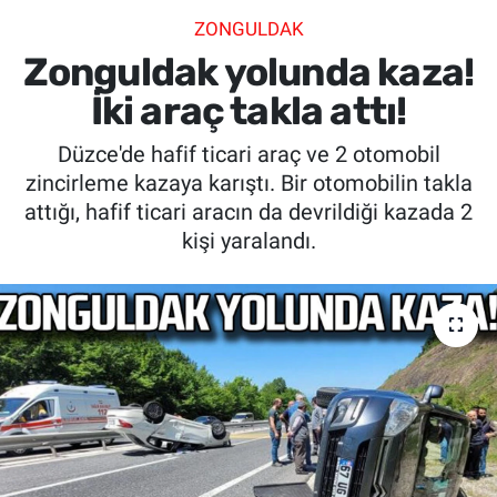
ZONGULDAK
SİYASET
Zonguldak yolunda kaza!
SPOR
İki araç takla attı!
Düzce'de hafif ticari araç ve 2 otomobil
SAĞLIK
zincirleme kazaya karıştı. Bir otomobilin takla
attığı, hafif ticari aracın da devrildiği kazada 2
kişi yaralandı.