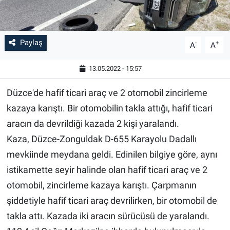
Paylaş
-
+
A
A
13.05.2022 - 15:57
Düzce'de hafif ticari araç ve 2 otomobil zincirleme
kazaya karıştı. Bir otomobilin takla attığı, hafif ticari
aracın da devrildiği kazada 2 kişi yaralandı.
Kaza, Düzce-Zonguldak D-655 Karayolu Dadallı
mevkiinde meydana geldi. Edinilen bilgiye göre, aynı
istikamette seyir halinde olan hafif ticari araç ve 2
otomobil, zincirleme kazaya karıştı. Çarpmanın
şiddetiyle hafif ticari araç devrilirken, bir otomobil de
takla attı. Kazada iki aracın sürücüsü de yaralandı.