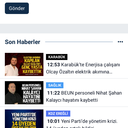
Gönder
Son Haberler
KARABÜK
12:53
Karabük'te Enerjisa çalışanı
Olcay Özaltın elektrik akımına
kapılarak hayatını kaybetti.
SAĞLIK
11:22
BEUN personeli Nihat Şahan
Kalaycı hayatını kaybetti
KDZ EREĞLİ
10:01
Yeni Parti'de yönetim krizi.