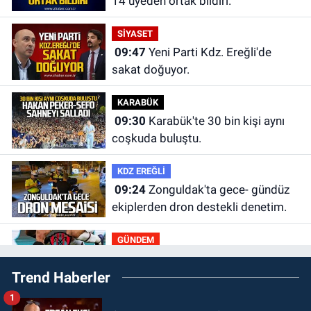
14 üyeden ortak bildiri.
SİYASET
09:47
Yeni Parti Kdz. Ereğli'de
sakat doğuyor.
KARABÜK
09:30
Karabük'te 30 bin kişi aynı
coşkuda buluştu.
KDZ EREĞLİ
09:24
Zonguldak'ta gece- gündüz
ekiplerden dron destekli denetim.
GÜNDEM
23:55
Devrek Belediyespor, (PGL)
Trend Haberler
sürecini resmi olarak tamamladı
1
GÜNDEM