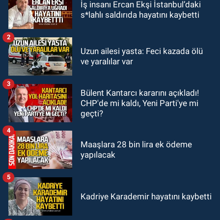
İş insanı Ercan Ekşi İstanbul’daki
23:19
İstanbul Park satışta!
s*lahlı saldırıda hayatını kaybetti
GÜNDEM
2
23:05
Kozlu Belediyespor'dan
Uzun ailesi yasta: Feci kazada ölü
ve yaralılar var
3.Lig'e transfer oldu
3
GÜNDEM
Bülent Kantarcı kararını açıkladı!
22:33
Zonguldak TSO önemli
CHP'de mi kaldı, Yeni Parti'ye mi
etkinliğe ev sahipliği yaptı
geçti?
4
Maaşlara 28 bin lira ek ödeme
yapılacak
5
Kadriye Karademir hayatını kaybetti