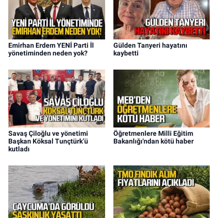
Emirhan Erdem YENİ Parti İl
Gülden Tanyeri hayatını
yönetiminden neden yok?
kaybetti
Savaş Çiloğlu ve yönetimi
Öğretmenlere Milli Eğitim
Başkan Köksal Tunçtürk’ü
Bakanlığı'ndan kötü haber
kutladı