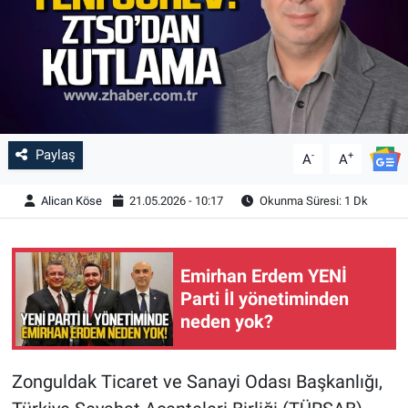
Paylaş
-
+
A
A
Alican Köse
21.05.2026 - 10:17
Okunma Süresi: 1 Dk
Emirhan Erdem YENİ
Parti İl yönetiminden
neden yok?
Zonguldak Ticaret ve Sanayi Odası Başkanlığı,