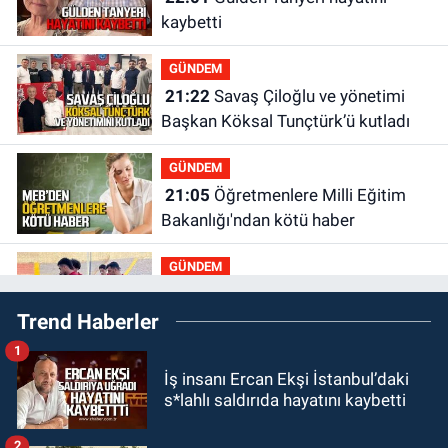
kaybetti
GÜNDEM
21:22
Savaş Çiloğlu ve yönetimi
Başkan Köksal Tunçtürk’ü kutladı
GÜNDEM
21:05
Öğretmenlere Milli Eğitim
Bakanlığı'ndan kötü haber
GÜNDEM
19:34
Zonguldakspor Bolu'da 3
Trend Haberler
hazırlık maçı oynayacak... İşte
rakipler...
1
GÜNDEM
İş insanı Ercan Ekşi İstanbul’daki
19:27
Çaycuma ırmağında görüldü:
s*lahlı saldırıda hayatını kaybetti
Görenler şaşkınlık yaşadı
2