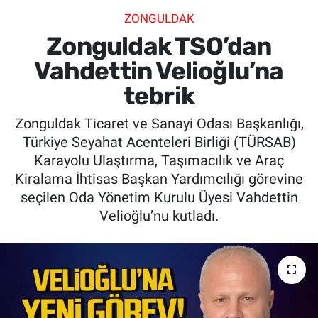
ZONGULDAK
SİYASET
Zonguldak TSO’dan
SPOR
Vahdettin Velioğlu’na
tebrik
SAĞLIK
Zonguldak Ticaret ve Sanayi Odası Başkanlığı,
Türkiye Seyahat Acenteleri Birliği (TÜRSAB)
Karayolu Ulaştırma, Taşımacılık ve Araç
Kiralama İhtisas Başkan Yardımcılığı görevine
seçilen Oda Yönetim Kurulu Üyesi Vahdettin
Velioğlu’nu kutladı.