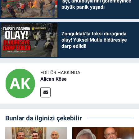
işçi, arkadaşlarını göremeyince
büyük panik yaşadı
Zonguldak'ta taksi durağında
olay! Yüksel Mutlu öldüresiye
darp edildi!
EDITÖR HAKKINDA
Alican Köse
Bunlar da ilginizi çekebilir