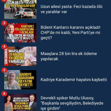
GÜNDEM
Uzun ailesi yasta: Feci kazada ölü
19:12
TMO kabuklu fındık alım
ve yaralılar var
fiyatlarını açıkladı
3
Bülent Kantarcı kararını açıkladı!
GÜNDEM
CHP'de mi kaldı, Yeni Parti'ye mi
18:52
Zonguldak'ta pitbul köpek
geçti?
anne ve çocuğuna saldırdı: Tedavi
altındalar
4
Maaşlara 28 bin lira ek ödeme
yapılacak
5
Kadriye Karademir hayatını kaybetti
6
Devrekli spiker Mutlu Ulusoy,
"Başkanla sevgiliydim, Belediyede
işe girdim"