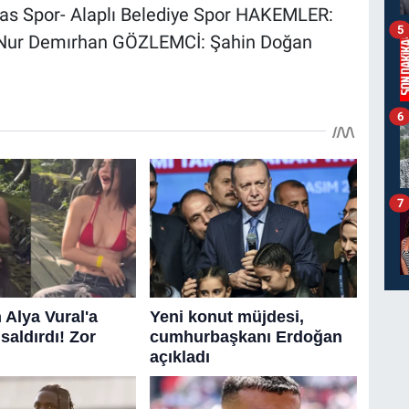
as Spor- Alaplı Belediye Spor HAKEMLER:
5
 Nur Demırhan GÖZLEMCİ: Şahin Doğan
6
7