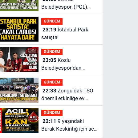
Belediyespor, (PGL)
sürecini resmi olarak
GÜNDEM
tamamladı
23:19
İstanbul Park
satışta!
GÜNDEM
23:05
Kozlu
Belediyespor'dan
3.Lig'e transfer oldu
GÜNDEM
22:33
Zonguldak TSO
önemli etkinliğe ev
sahipliği yaptı
GÜNDEM
22:11
9 yaşındaki
Burak Keskintığ için acil
Trombosit Arh (+) kana