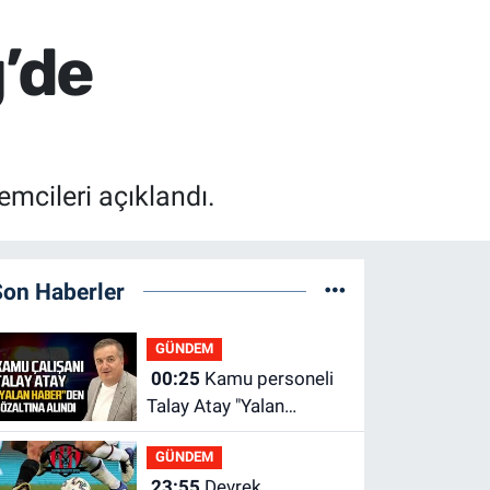
’de
mcileri açıklandı.
Son Haberler
GÜNDEM
00:25
Kamu personeli
Talay Atay "Yalan
Haber"den gözaltına
GÜNDEM
alındı
23:55
Devrek