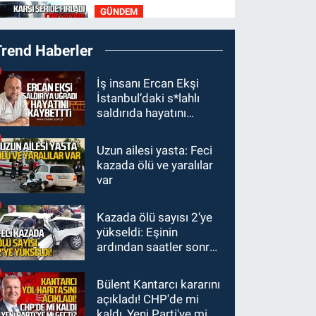
GÜNDEM
ihtiyaç var
21:50
Yoldan çıktı karşı
Trend Haberler
şeride fırladı: Çok
sayıda yaralı var
GÜNDEM
İş insanı Ercan Ekşi
İstanbul’daki s*lahlı
21:38
Ercüment
saldırıda hayatını
Ünal'dan acık haber
kaybetti
geldi: Ameliyata
Uzun ailesi yasta: Feci
GÜNDEM
dayanamadı
kazada ölü ve yaralılar
21:12
Yönetim kulübü
var
önce borç batağına
soktu şimdi de
Kazada ölü sayısı 2’ye
GÜNDEM
görevden kaçtığını
yükseldi: Eşinin
20:56
Otomobilin
resmen açıkladı
ardından saatler sonra
çarptığı yaşlı adam
sürücü de hayatını
hayatını kaybetti
kaybetti
Bülent Kantarcı kararını
açıkladı! CHP'de mi
kaldı, Yeni Parti'ye mi