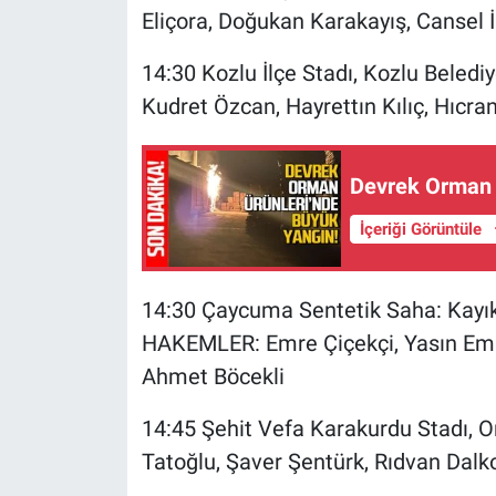
Eliçora, Doğukan Karakayış, Cansel
14:30 Kozlu İlçe Stadı, Kozlu Beled
Kudret Özcan, Hayrettın Kılıç, Hıc
Devrek Orman 
İçeriği Görüntüle
14:30 Çaycuma Sentetik Saha: Kayıkç
HAKEMLER: Emre Çiçekçi, Yasın Em
Ahmet Böcekli
14:45 Şehit Vefa Karakurdu Stadı, 
Tatoğlu, Şaver Şentürk, Rıdvan Da