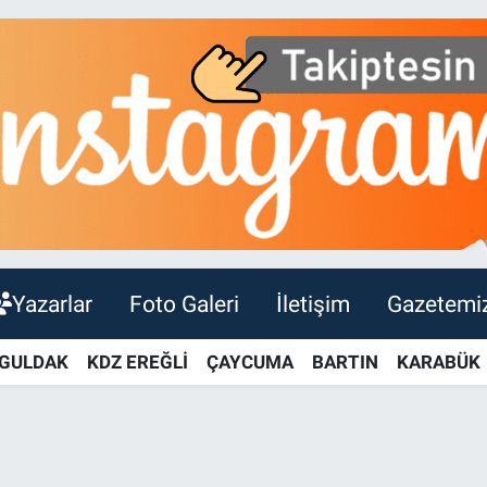
Yazarlar
Foto Galeri
İletişim
Gazetemi
GULDAK
KDZ EREĞLİ
ÇAYCUMA
BARTIN
KARABÜK