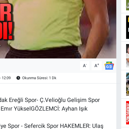
-
+
A
A
- 12:09
Okunma Süresi: 1 Dk
ak Ereğli Spor- Ç.Velioğlu Gelişim Spor
 Emır YükselGÖZLEMCİ: Ayhan Işık
lediye Spor - Sefercik Spor HAKEMLER: Ulaş