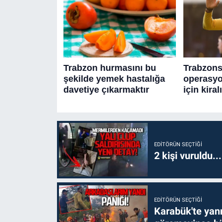
EDITÖRÜN SEÇTIĞI
2 kişi vuruldu..
EDITÖRÜN SEÇTIĞI
Karabük'te yanm