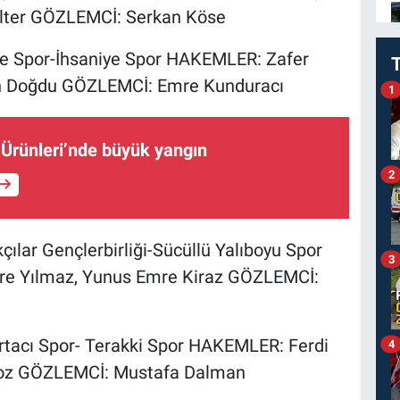
 İlter GÖZLEMCİ: Serkan Köse
iye Spor-İhsaniye Spor HAKEMLER: Zafer
ran Doğdu GÖZLEMCİ: Emre Kunduracı
1
Ürünleri’nde büyük yangın
2
ılar Gençlerbirliği-Sücüllü Yalıboyu Spor
3
re Yılmaz, Yunus Emre Kiraz GÖZLEMCİ:
Ortacı Spor- Terakki Spor HAKEMLER: Ferdi
4
lkoz GÖZLEMCİ: Mustafa Dalman