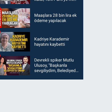
geçti?
Maaşlara 28 bin lira ek
ödeme yapılacak
Kadriye Karademir
hayatını kaybetti
Devrekli spiker Mutlu
Ulusoy, "Başkanla
sevgiliydim, Belediyede
işe girdim"