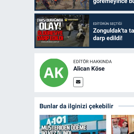
göremeyince bü
EDITÖRÜN SEÇTIĞI
Zonguldak'ta ta
darp edildi!
EDITÖR HAKKINDA
Alican Köse
Bunlar da ilginizi çekebilir