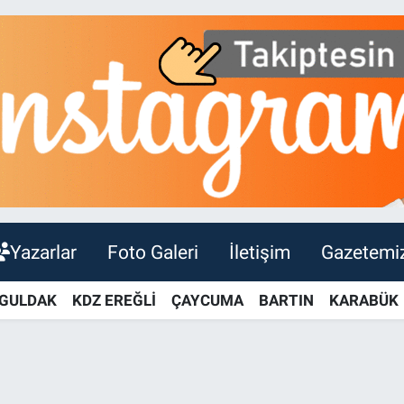
Yazarlar
Foto Galeri
İletişim
Gazetemi
GULDAK
KDZ EREĞLİ
ÇAYCUMA
BARTIN
KARABÜK