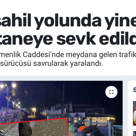
ahil yolunda yin
aneye sevk edild
emenlik Caddesi’nde meydana gelen trafi
 sürücüsü savrularak yaralandı.