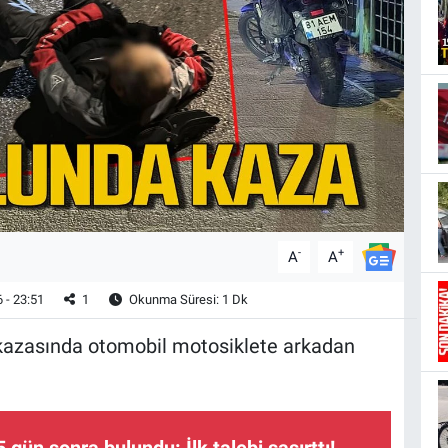
-
+
A
A
 - 23:51
1
Okunma Süresi: 1 Dk
kazasında otomobil motosiklete arkadan
gün sonra bulundu: İlk talebi şaşırttı!