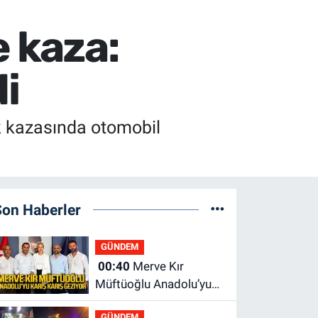
e kaza:
i
k kazasında otomobil
Son Haberler
GÜNDEM
00:40
Merve Kır
Müftüoğlu Anadolu’yu
karış karış geziyor, yeni
GÜNDEM