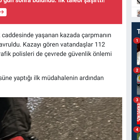
ik caddesinde yaşanan kazada çarpmanın
1
savruldu. Kazayı gören vatandaşlar 112
rafik polisleri de çevrede güvenlik önlemi
2
üsüne yaptığı ilk müdahalenin ardından
3
4