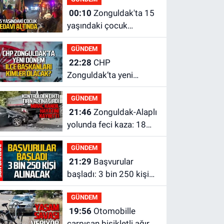
yapılanmaları
00:10
Zonguldak'ta 15
şekillendiriyor
yaşındaki çocuk
yaralandı
GÜNDEM
22:28
CHP
Zonguldak’ta yeni
dönem... İlçe başkanları
GÜNDEM
kimler olacak?
21:46
Zonguldak-Alaplı
yolunda feci kaza: 18
yaşındaki sürücü
GÜNDEM
hayatını kaybetti
21:29
Başvurular
başladı: 3 bin 250 kişi
alınacak
GÜNDEM
19:56
Otomobille
çarpışan bisikletli ağır