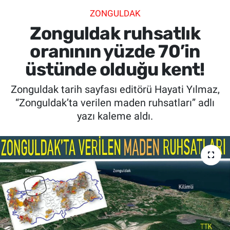
ZONGULDAK
SİYASET
Zonguldak ruhsatlık
SPOR
oranının yüzde 70’in
üstünde olduğu kent!
SAĞLIK
Zonguldak tarih sayfası editörü Hayati Yılmaz,
“Zonguldak’ta verilen maden ruhsatları” adlı
yazı kaleme aldı.