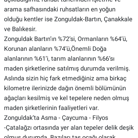
arama safhasındaki ruhsatların en yoğun
olduğu kentler ise Zonguldak-Bartın, Çanakkale
ve Balıkesir.
Zonguldak Bartın’ın %72’si, Ormanların %64’ü,
Korunan alanların %74’ü,Önemli Doğa
alanlarının %61’i, tarım alanlarının %66’sı
maden şirketlerine satılmış durumda verilmiş.
Aslında sizin hiç fark etmediğiniz ama birkaç
kilometre ilerinizde dağın önemli bölümünün
ağaçları kesilmiş ve kel tepelere neden olmuş
maden şirketlerinin faaliyetleri var.
Zonguldak’ta Asma - Çaycuma - Filyos
-Çatalağzı ortasında yer alan tepeler delik deşik
olmuş durumda. Bazıları taş ocağı olarak