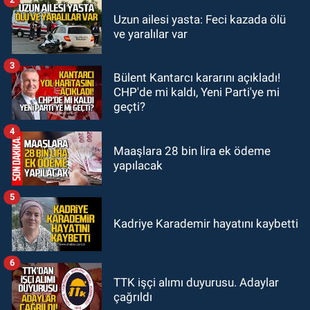
Zonguldak
Uzun ailesi yasta: Feci kazada ölü
12:15
Çaycuma'da otomobil
ve yaralılar var
durağa çarpıp takla attı. Sürücü
alevlerin arasından kurtarıldı.
3
Bülent Kantarcı kararını açıkladı!
SPOR
CHP'de mi kaldı, Yeni Parti'ye mi
11:49
Kdz. Ereğli Belediyespor'da
geçti?
kulübün başına kim geçecek?
4
Maaşlara 28 bin lira ek ödeme
yapılacak
5
Kadriye Karademir hayatını kaybetti
6
TTK işçi alımı duyurusu. Adaylar
çağrıldı