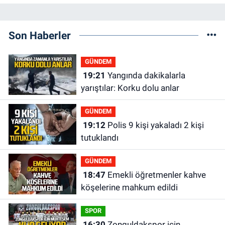
Son Haberler
GÜNDEM
19:21
Yangında dakikalarla
yarıştılar: Korku dolu anlar
GÜNDEM
19:12
Polis 9 kişi yakaladı 2 kişi
tutuklandı
GÜNDEM
18:47
Emekli öğretmenler kahve
köşelerine mahkum edildi
SPOR
16:30
Zonguldakspor için