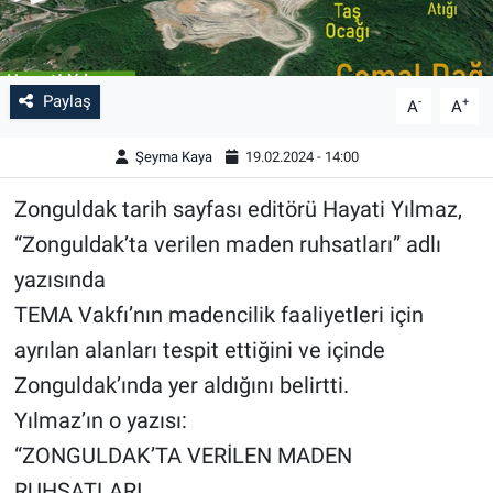
Paylaş
-
+
A
A
Şeyma Kaya
19.02.2024 - 14:00
Zonguldak tarih sayfası editörü Hayati Yılmaz,
“Zonguldak’ta verilen maden ruhsatları” adlı
yazısında
TEMA Vakfı’nın madencilik faaliyetleri için
ayrılan alanları tespit ettiğini ve içinde
Zonguldak’ında yer aldığını belirtti.
Yılmaz’ın o yazısı:
“ZONGULDAK’TA VERİLEN MADEN
RUHSATLARI