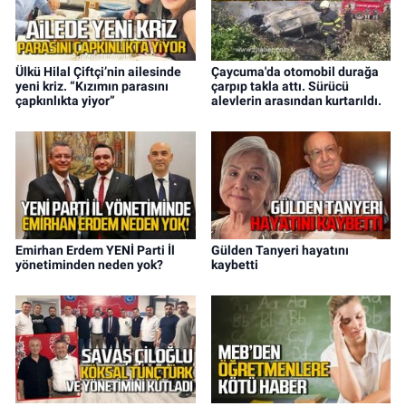
Ülkü Hilal Çiftçi’nin ailesinde
Çaycuma'da otomobil durağa
yeni kriz. “Kızımın parasını
çarpıp takla attı. Sürücü
çapkınlıkta yiyor”
alevlerin arasından kurtarıldı.
Emirhan Erdem YENİ Parti İl
Gülden Tanyeri hayatını
yönetiminden neden yok?
kaybetti