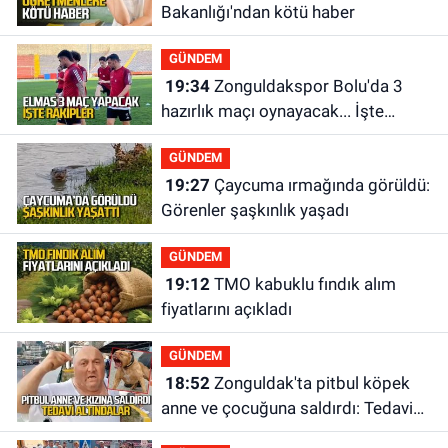
Bakanlığı'ndan kötü haber
GÜNDEM
19:34
Zonguldakspor Bolu'da 3
hazırlık maçı oynayacak... İşte
rakipler...
GÜNDEM
19:27
Çaycuma ırmağında görüldü:
Görenler şaşkınlık yaşadı
GÜNDEM
19:12
TMO kabuklu fındık alım
fiyatlarını açıkladı
GÜNDEM
18:52
Zonguldak'ta pitbul köpek
anne ve çocuğuna saldırdı: Tedavi
altındalar