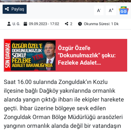
Paylaş
-
+
A
A
U. G.
09.09.2023 - 17:02
2
Okunma Süresi: 1 Dk
Özgür Özel'e
"Dokunulmazlık" şoku:
Fezleke Adalet
Bakanlığı'na gönderildi
Saat 16.00 sularında Zonguldak’ın Kozlu
ilçesine bağlı Dağköy yakınlarında ormanlık
alanda yangın çıktığı ihbarı ile ekipler harekete
geçti. İhbar üzerine bölgeye sevk edilen
Zonguldak Orman Bölge Müdürlüğü arasözleri
yangının ormanlık alanda değil bir vatandaşın