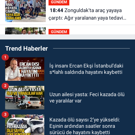
GÜNDEM
18:44
Zonguldak'ta araç yayaya
çarptı: Ağır yaralanan yaya tedavi
altına alındı
GÜNDEM
18:32
İşçi lideri Şemsi Denizer
Trend Haberler
kabri başında anıldı
1
Zonguldak
İş insanı Ercan Ekşi İstanbul’daki
16:39
YENİ Parti Zonguldak'ta
s*lahlı saldırıda hayatını kaybetti
Kurucu İl Yönetim Kurulu belli oldu
2
SPOR
Uzun ailesi yasta: Feci kazada ölü
15:10
3. Lig 1. Grup’ta program
ve yaralılar var
açıklandı
3
Kazada ölü sayısı 2’ye yükseldi:
Zonguldak
Eşinin ardından saatler sonra
14:44
Zonguldak nefes alamıyor.
sürücü de hayatını kaybetti