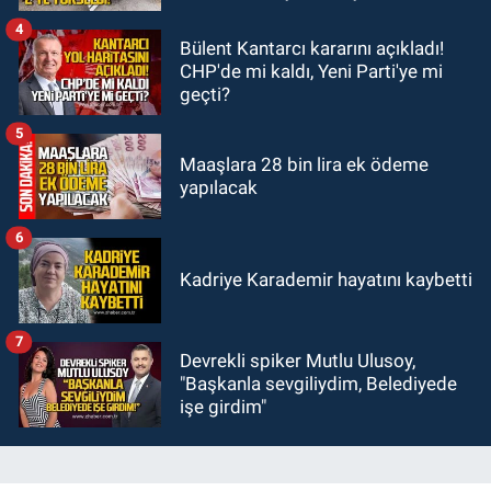
Hava kalitesi tehlikeli seviyede.
4
Bülent Kantarcı kararını açıkladı!
CHP'de mi kaldı, Yeni Parti'ye mi
geçti?
5
Maaşlara 28 bin lira ek ödeme
yapılacak
6
Kadriye Karademir hayatını kaybetti
7
Devrekli spiker Mutlu Ulusoy,
"Başkanla sevgiliydim, Belediyede
işe girdim"