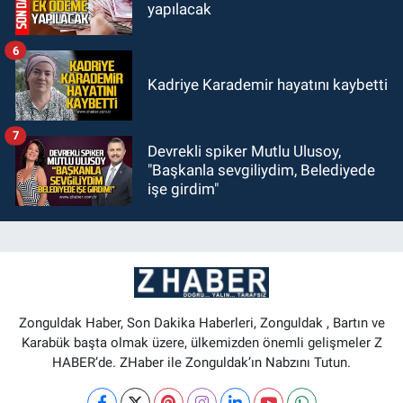
yapılacak
6
Kadriye Karademir hayatını kaybetti
7
Devrekli spiker Mutlu Ulusoy,
"Başkanla sevgiliydim, Belediyede
işe girdim"
Zonguldak Haber, Son Dakika Haberleri, Zonguldak , Bartın ve
Karabük başta olmak üzere, ülkemizden önemli gelişmeler Z
HABER’de. ZHaber ile Zonguldak’ın Nabzını Tutun.