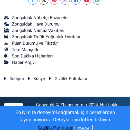
Zonguldak Nöbetçi Eczaneler
Zonguldak Hava Durumu
Zonguldak Namaz Vakitleri
Zonguldak Trafik Yoğunluk Haritası
Puan Durumu ve Fikstür
Tüm Manşetler
Son Dakika Haberleri
Haber Arşivi
İletişim
Künye
Gizlilik Politikası
Copyright © Zhaber.com.tr 2024. Her hakkı
RSS
saklıdır.
En iyi site deneyimi sağlamak için çerezlerden
faydalanıyoruz. Detaylar için lütfen tıklayın.
Gizlilik Politikası
Haber Yazılımı:
TE Bilişim
TAMAM