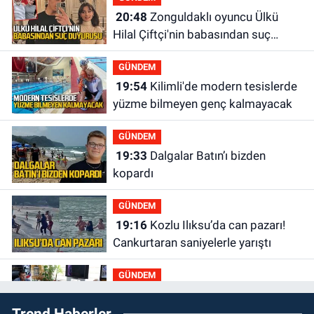
20:48
Zonguldaklı oyuncu Ülkü
Hilal Çiftçi'nin babasından suç
duyurusu
GÜNDEM
19:54
Kilimli'de modern tesislerde
yüzme bilmeyen genç kalmayacak
GÜNDEM
19:33
Dalgalar Batın’ı bizden
kopardı
GÜNDEM
19:16
Kozlu Ilıksu’da can pazarı!
Cankurtaran saniyelerle yarıştı
GÜNDEM
19:01
Çaycumalılar Derneği
Trend Haberler
Başkanı Savaş Çiloğlu GMİS