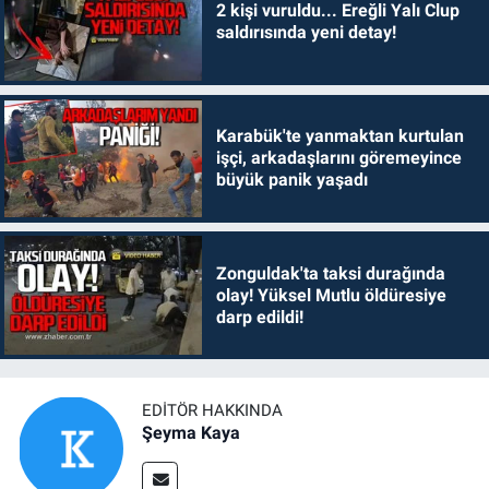
2 kişi vuruldu... Ereğli Yalı Clup
saldırısında yeni detay!
Karabük'te yanmaktan kurtulan
işçi, arkadaşlarını göremeyince
büyük panik yaşadı
Zonguldak'ta taksi durağında
olay! Yüksel Mutlu öldüresiye
darp edildi!
EDITÖR HAKKINDA
Şeyma Kaya