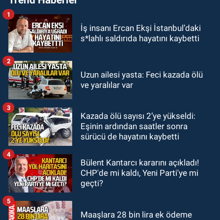
Başkanı Hakan Yeşil ile ne görüştü?
1
SPOR
İş insanı Ercan Ekşi İstanbul’daki
17:45
Kozlu Belediyespor, Tezcan
s*lahlı saldırıda hayatını kaybetti
Gökmen'i kadrosuna kattı
2
Zonguldak
Uzun ailesi yasta: Feci kazada ölü
17:39
Şampiyondan GMİS'e
ve yaralılar var
teşekkür ziyareti
3
Kazada ölü sayısı 2’ye yükseldi:
Zonguldak
Eşinin ardından saatler sonra
13:39
Abdulkadir Özdemir
sürücü de hayatını kaybetti
görevinden ayrıldı.
4
Bülent Kantarcı kararını açıkladı!
CHP'de mi kaldı, Yeni Parti'ye mi
geçti?
5
Maaşlara 28 bin lira ek ödeme