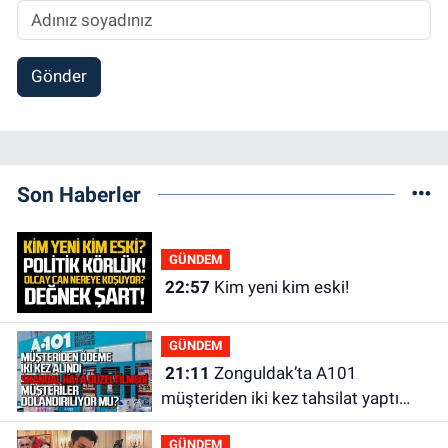
Gönder
Son Haberler
GÜNDEM
22:57
Kim yeni kim eski!
GÜNDEM
21:11
Zonguldak’ta A101
müşteriden iki kez tahsilat yaptı
geri ödemiyor!
GÜNDEM