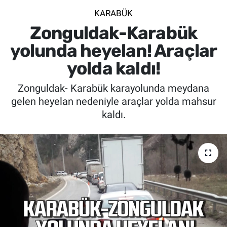
KARABÜK
SİYASET
Zonguldak-Karabük
SPOR
yolunda heyelan! Araçlar
yolda kaldı!
SAĞLIK
Zonguldak- Karabük karayolunda meydana
gelen heyelan nedeniyle araçlar yolda mahsur
kaldı.