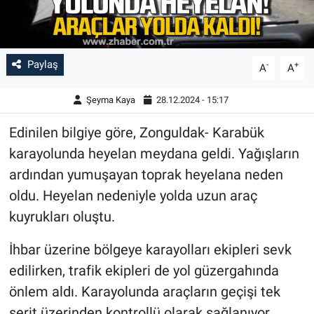
Paylaş
-
+
A
A
Şeyma Kaya
28.12.2024 - 15:17
Edinilen bilgiye göre, Zonguldak- Karabük
karayolunda heyelan meydana geldi. Yağışların
ardından yumuşayan toprak heyelana neden
oldu. Heyelan nedeniyle yolda uzun araç
kuyrukları oluştu.
İhbar üzerine bölgeye karayolları ekipleri sevk
edilirken, trafik ekipleri de yol güzergahında
önlem aldı. Karayolunda araçların geçişi tek
şerit üzerinden kontrollü olarak sağlanıyor.