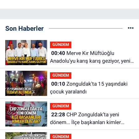
Son Haberler
GÜNDEM
00:40
Merve Kır Müftüoğlu
Anadolu’yu karış karış geziyor, yeni
yapılanmaları şekillendiriyor
GÜNDEM
00:10
Zonguldak'ta 15 yaşındaki
çocuk yaralandı
GÜNDEM
22:28
CHP Zonguldak’ta yeni
dönem... İlçe başkanları kimler
olacak?
GÜNDEM