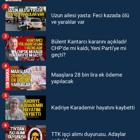
2
GÜNDEM
Uzun ailesi yasta: Feci kazada ölü
18:36
AK Parti teşkilatları
ve yaralılar var
toplanarak istişarede bulundu
3
Bülent Kantarcı kararını açıkladı!
GÜNDEM
CHP'de mi kaldı, Yeni Parti'ye mi
18:18
Gurbetçi Elmaslar
geçti?
Zonguldakspor’a destek oldu
4
Maaşlara 28 bin lira ek ödeme
yapılacak
5
Kadriye Karademir hayatını kaybetti
6
TTK işçi alımı duyurusu. Adaylar