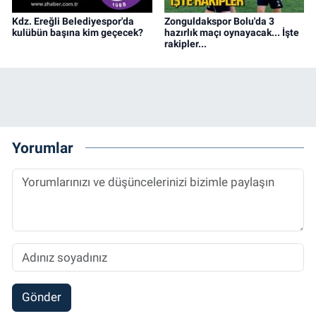
Kdz. Ereğli Belediyespor'da
Zonguldakspor Bolu'da 3
kulübün başına kim geçecek?
hazırlık maçı oynayacak... İşte
rakipler...
Yorumlar
Gönder