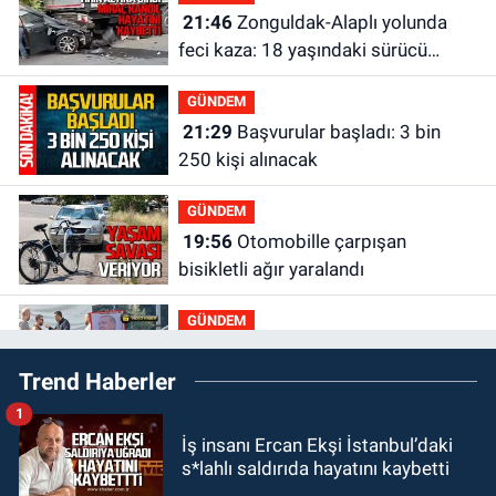
21:46
Zonguldak-Alaplı yolunda
feci kaza: 18 yaşındaki sürücü
hayatını kaybetti
GÜNDEM
21:29
Başvurular başladı: 3 bin
250 kişi alınacak
GÜNDEM
19:56
Otomobille çarpışan
bisikletli ağır yaralandı
GÜNDEM
19:46
Cumhurbaşkanı Erdoğan’ın
Trend Haberler
fotoğrafını söküp indirdi
1
GÜNDEM
İş insanı Ercan Ekşi İstanbul’daki
18:48
Yeni başkan belli oldu:
s*lahlı saldırıda hayatını kaybetti
Kongrede dostluk mesajları