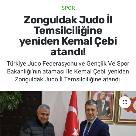
SPOR
SİYASET
Zonguldak Judo İl
SPOR
Temsilciliğine
yeniden Kemal Çebi
SAĞLIK
atandı!
Türkiye Judo Federasyonu ve Gençlik Ve Spor
Bakanlığı’nın ataması ile Kemal Çebi, yeniden
Zonguldak Judo İl Temsilciliğine atandı.