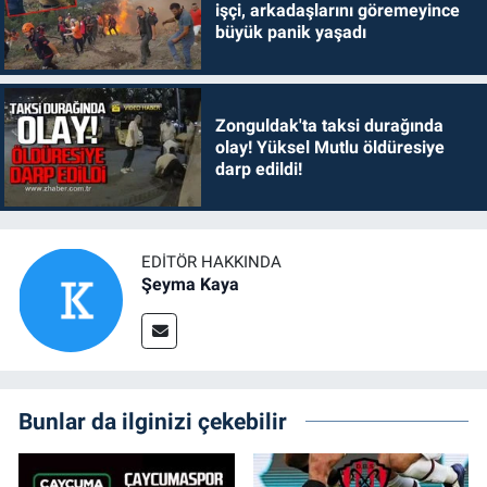
işçi, arkadaşlarını göremeyince
büyük panik yaşadı
Zonguldak'ta taksi durağında
olay! Yüksel Mutlu öldüresiye
darp edildi!
EDITÖR HAKKINDA
Şeyma Kaya
Bunlar da ilginizi çekebilir