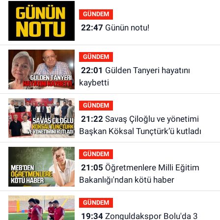
GÜNDEM
22:47
Günün notu!
GÜNDEM
22:01
Gülden Tanyeri hayatını
kaybetti
GÜNDEM
21:22
Savaş Çiloğlu ve yönetimi
Başkan Köksal Tunçtürk’ü kutladı
GÜNDEM
21:05
Öğretmenlere Milli Eğitim
Bakanlığı'ndan kötü haber
GÜNDEM
19:34
Zonguldakspor Bolu'da 3