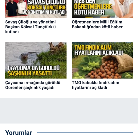
Savaş Çiloğlu ve yönetimi
Öğretmenlere Milli Eğitim
Başkan Köksal Tunçtürk’ü
Bakanlığı'ndan kötü haber
kutladı
Çaycuma ırmağında görüldü:
TMO kabuklu fındık alım
Görenler şaşkınlık yaşadı
fiyatlarını açıkladı
Yorumlar