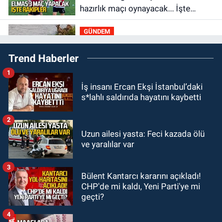
hazırlık maçı oynayacak... İşte
rakipler...
GÜNDEM
19:27
Çaycuma ırmağında görüldü:
Trend Haberler
Görenler şaşkınlık yaşadı
1
GÜNDEM
İş insanı Ercan Ekşi İstanbul’daki
19:12
TMO kabuklu fındık alım
s*lahlı saldırıda hayatını kaybetti
fiyatlarını açıkladı
2
GÜNDEM
Uzun ailesi yasta: Feci kazada ölü
18:52
Zonguldak'ta pitbul köpek
ve yaralılar var
anne ve çocuğuna saldırdı: Tedavi
altındalar
3
Bülent Kantarcı kararını açıkladı!
GÜNDEM
CHP'de mi kaldı, Yeni Parti'ye mi
18:44
Zonguldak'ta araç yayaya
geçti?
çarptı: Ağır yaralanan yaya tedavi
altına alındı
4