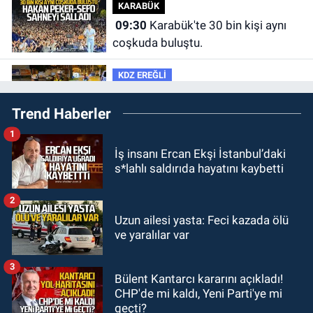
KARABÜK
09:30
Karabük'te 30 bin kişi aynı
coşkuda buluştu.
KDZ EREĞLİ
09:24
Zonguldak'ta gece- gündüz
Trend Haberler
ekiplerden dron destekli denetim.
1
GÜNDEM
İş insanı Ercan Ekşi İstanbul’daki
23:55
Devrek Belediyespor, (PGL)
s*lahlı saldırıda hayatını kaybetti
sürecini resmi olarak tamamladı
2
GÜNDEM
Uzun ailesi yasta: Feci kazada ölü
23:19
İstanbul Park satışta!
ve yaralılar var
3
GÜNDEM
Bülent Kantarcı kararını açıkladı!
23:05
Kozlu Belediyespor'dan
CHP'de mi kaldı, Yeni Parti'ye mi
3.Lig'e transfer oldu
geçti?