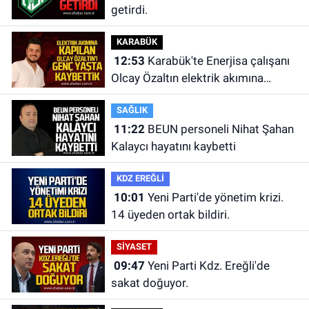
getirdi.
KARABÜK
12:53
Karabük'te Enerjisa çalışanı
Olcay Özaltın elektrik akımına
kapılarak hayatını kaybetti.
SAĞLIK
11:22
BEUN personeli Nihat Şahan
Kalaycı hayatını kaybetti
KDZ EREĞLİ
10:01
Yeni Parti'de yönetim krizi.
14 üyeden ortak bildiri.
SİYASET
09:47
Yeni Parti Kdz. Ereğli'de
sakat doğuyor.