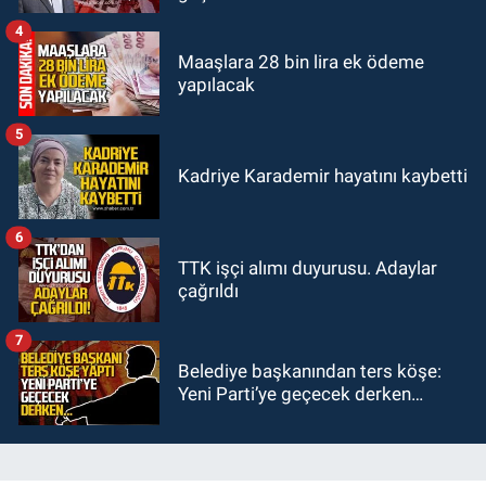
4
Maaşlara 28 bin lira ek ödeme
yapılacak
5
Kadriye Karademir hayatını kaybetti
6
TTK işçi alımı duyurusu. Adaylar
çağrıldı
7
Belediye başkanından ters köşe:
Yeni Parti’ye geçecek derken…