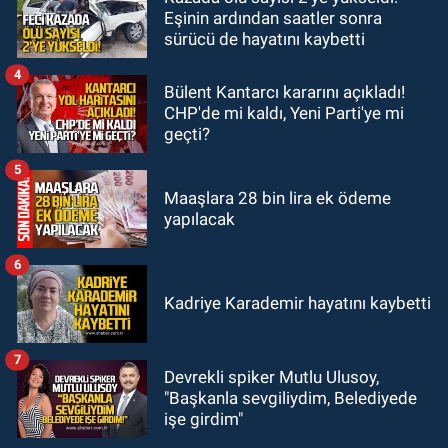
Eşinin ardından saatler sonra
17:39
Şampiyondan GMİS'e
sürücü de hayatını kaybetti
teşekkür ziyareti
4
Bülent Kantarcı kararını açıkladı!
CHP'de mi kaldı, Yeni Parti'ye mi
geçti?
5
Maaşlara 28 bin lira ek ödeme
yapılacak
6
Kadriye Karademir hayatını kaybetti
7
Devrekli spiker Mutlu Ulusoy,
"Başkanla sevgiliydim, Belediyede
işe girdim"