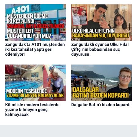
Zonguldak’ta A101 müşteriden
Zonguldaklı oyuncu Ülkü Hilal
iki kez tahsilat yaptı geri
Çiftçi'nin babasından suç
ödemiyor!
duyurusu
Kilimli'de modern tesislerde
Dalgalar Batın’ı bizden kopardı
yüzme bilmeyen genç
kalmayacak