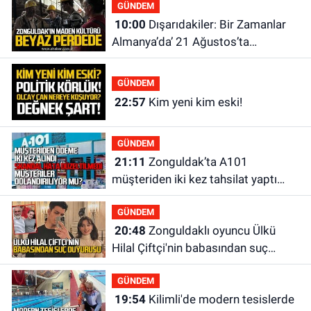
GÜNDEM
10:00
Dışarıdakiler: Bir Zamanlar
Almanya’da’ 21 Ağustos’ta
vizyonda.
GÜNDEM
22:57
Kim yeni kim eski!
GÜNDEM
21:11
Zonguldak’ta A101
müşteriden iki kez tahsilat yaptı
geri ödemiyor!
GÜNDEM
20:48
Zonguldaklı oyuncu Ülkü
Hilal Çiftçi'nin babasından suç
duyurusu
GÜNDEM
19:54
Kilimli'de modern tesislerde