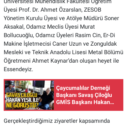
Üniversitesi Mühendislik Fakültesi Öğretim
Üyesi Prof. Dr. Ahmet Özarslan, ZESOB
Yönetim Kurulu Üyesi ve Atölye Müdürü Soner
Aksakal, Odamız Meclis Üyesi Murat
Bollucuoğlu, Odamız Üyeleri Rasim Cin, Er-Di
Makine İşletmecisi Caner Uzun ve Zonguldak
Mesleki ve Teknik Anadolu Lisesi Metal Bölümü
Öğretmeni Ahmet Kaynar’dan oluşan heyet ile
Essendeyiz.
Çaycumalılar Derneği
Başkanı Savaş Çiloğlu
GMİS Başkanı Hakan
Yeşil ile ne görüştü?
Gerçekleştirdiğimiz ziyaretler kapsamında