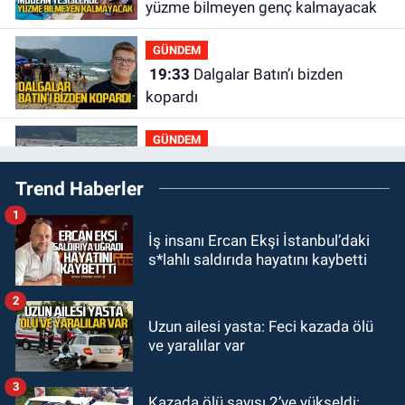
yüzme bilmeyen genç kalmayacak
GÜNDEM
19:33
Dalgalar Batın’ı bizden
kopardı
GÜNDEM
19:16
Kozlu Ilıksu’da can pazarı!
Trend Haberler
Cankurtaran saniyelerle yarıştı
1
GÜNDEM
İş insanı Ercan Ekşi İstanbul’daki
19:01
Çaycumalılar Derneği
s*lahlı saldırıda hayatını kaybetti
Başkanı Savaş Çiloğlu GMİS
Başkanı Hakan Yeşil ile ne görüştü?
2
SPOR
Uzun ailesi yasta: Feci kazada ölü
17:45
Kozlu Belediyespor, Tezcan
ve yaralılar var
Gökmen'i kadrosuna kattı
3
Kazada ölü sayısı 2’ye yükseldi:
Zonguldak