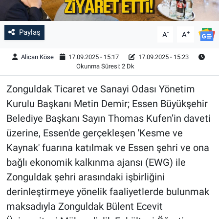
Paylaş
-
+
A
A
Alican Köse
17.09.2025 - 15:17
17.09.2025 - 15:23
Okunma Süresi: 2 Dk
Zonguldak Ticaret ve Sanayi Odası Yönetim
Kurulu Başkanı Metin Demir; Essen Büyükşehir
Belediye Başkanı Sayın Thomas Kufen’in daveti
üzerine, Essen'de gerçekleşen 'Kesme ve
Kaynak' fuarına katılmak ve Essen şehri ve ona
bağlı ekonomik kalkınma ajansı (EWG) ile
Zonguldak şehri arasındaki işbirliğini
derinleştirmeye yönelik faaliyetlerde bulunmak
maksadıyla Zonguldak Bülent Ecevit