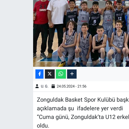
U. G.
24.05.2024 - 21:56
Zonguldak Basket Spor Kulübü başka
açıklamada şu ifadelere yer verdi
“Cuma günü, Zonguldak’ta U12 erkekle
oldu.