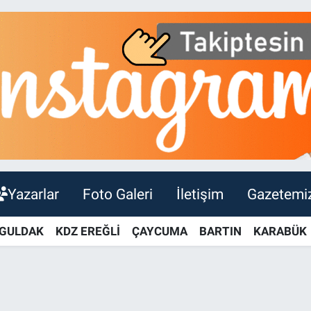
Yazarlar
Foto Galeri
İletişim
Gazetemi
GULDAK
KDZ EREĞLİ
ÇAYCUMA
BARTIN
KARABÜK