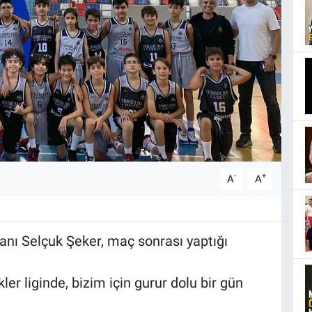
-
+
A
A
nı Selçuk Şeker, maç sonrası yaptığı
r liginde, bizim için gurur dolu bir gün