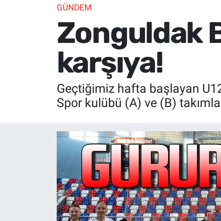
GÜNDEM
Zonguldak B
karşıya!
Geçtiğimiz hafta başlayan U12
Spor kulübü (A) ve (B) takımlar