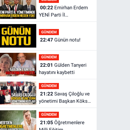
00:22
Emirhan Erdem
YENİ Parti İl
yönetiminden neden
yok?
GÜNDEM
22:47
Günün notu!
GÜNDEM
22:01
Gülden Tanyeri
hayatını kaybetti
GÜNDEM
21:22
Savaş Çiloğlu ve
yönetimi Başkan Köksal
Tunçtürk’ü kutladı
GÜNDEM
21:05
Öğretmenlere
Milli Eğitim