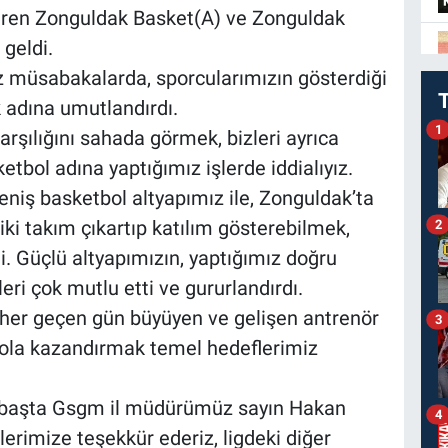
itiren Zonguldak Basket(A) ve Zonguldak
 geldi.
ız müsabakalarda, sporcularımızın gösterdiği
cek adına umutlandırdı.
1
karşılığını sahada görmek, bizleri ayrıca
ketbol adına yaptığımız işlerde iddialıyız.
niş basketbol altyapımız ile, Zonguldak’ta
iki takım çıkartıp katılım gösterebilmek,
2
i. Güçlü altyapımızın, yaptığımız doğru
eri çok mutlu etti ve gururlandırdı.
 her geçen gün büyüyen ve gelişen antrenör
3
bola kazandırmak temel hedeflerimiz
n başta Gsgm il müdürümüz sayın Hakan
4
erimize teşekkür ederiz, ligdeki diğer