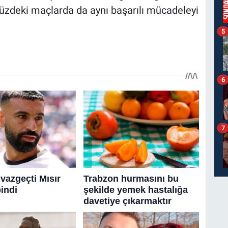
müzdeki maçlarda da aynı başarılı mücadeleyi
5
6
7