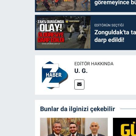
göremeyince bü
EDITÖRÜN SEÇTIĞI
Zonguldak'ta ta
darp edildi!
EDITÖR HAKKINDA
U. G.
Bunlar da ilginizi çekebilir