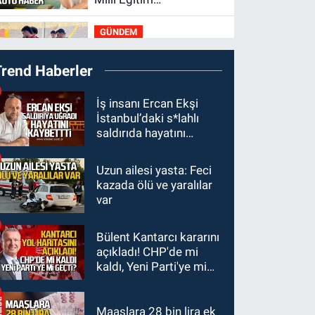
Bakanlığı'ndan kötü
GÜNDEM
haber
19:34
Zonguldakspor
Trend Haberler
Bolu'da 3 hazırlık maçı
oynayacak... İşte
GÜNDEM
İş insanı Ercan Ekşi
rakipler...
İstanbul’daki s*lahlı
19:27
Çaycuma
saldırıda hayatını
ırmağında görüldü:
kaybetti
Görenler şaşkınlık
Uzun ailesi yasta: Feci
GÜNDEM
yaşadı
kazada ölü ve yaralılar
19:12
TMO kabuklu
var
fındık alım fiyatlarını
açıkladı
Bülent Kantarcı kararını
GÜNDEM
açıkladı! CHP'de mi
18:52
Zonguldak'ta
kaldı, Yeni Parti'ye mi
pitbul köpek anne ve
geçti?
çocuğuna saldırdı:
Tedavi altındalar
Maaşlara 28 bin lira ek