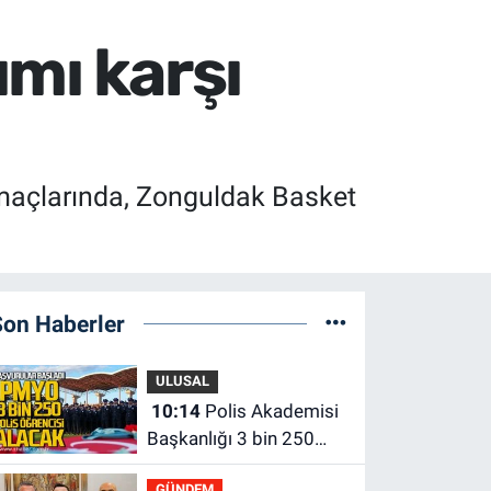
mı karşı
a maçlarında, Zonguldak Basket
Son Haberler
ULUSAL
10:14
Polis Akademisi
Başkanlığı 3 bin 250
polis öğrencisi alacak.
GÜNDEM