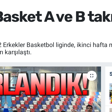
asket A ve B takı
 Erkekler Basketbol liginde, ikinci haft
ı karşılaştı.