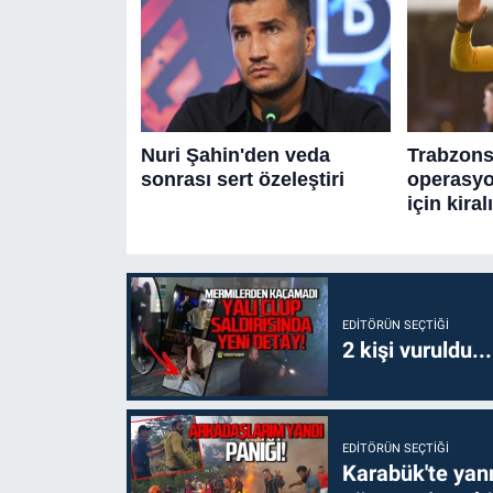
EDITÖRÜN SEÇTIĞI
2 kişi vuruldu..
EDITÖRÜN SEÇTIĞI
Karabük'te yanm