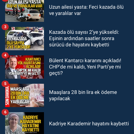
GÜNDEM
Uzun ailesi yasta: Feci kazada ölü
19:54
Kilimli'de modern tesislerde
ve yaralılar var
yüzme bilmeyen genç kalmayacak
3
Kazada ölü sayısı 2’ye yükseldi:
GÜNDEM
Eşinin ardından saatler sonra
19:33
Dalgalar Batın’ı bizden
sürücü de hayatını kaybetti
kopardı
4
Bülent Kantarcı kararını açıkladı!
CHP'de mi kaldı, Yeni Parti'ye mi
geçti?
5
Maaşlara 28 bin lira ek ödeme
yapılacak
6
Kadriye Karademir hayatını kaybetti