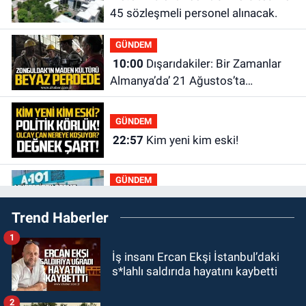
45 sözleşmeli personel alınacak.
GÜNDEM
10:00
Dışarıdakiler: Bir Zamanlar
Almanya’da’ 21 Ağustos’ta
vizyonda.
GÜNDEM
22:57
Kim yeni kim eski!
GÜNDEM
21:11
Zonguldak’ta A101
Trend Haberler
müşteriden iki kez tahsilat yaptı
geri ödemiyor!
1
GÜNDEM
İş insanı Ercan Ekşi İstanbul’daki
20:48
Zonguldaklı oyuncu Ülkü
s*lahlı saldırıda hayatını kaybetti
Hilal Çiftçi'nin babasından suç
duyurusu
2