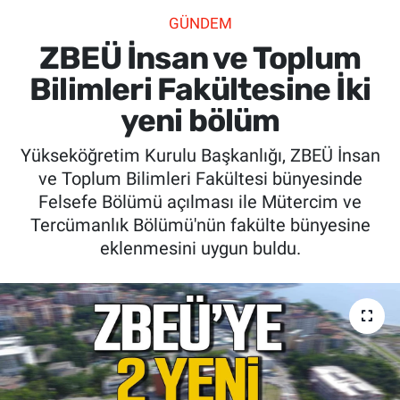
GÜNDEM
SİYASET
ZBEÜ İnsan ve Toplum
SPOR
Bilimleri Fakültesine İki
yeni bölüm
SAĞLIK
Yükseköğretim Kurulu Başkanlığı, ZBEÜ İnsan
ve Toplum Bilimleri Fakültesi bünyesinde
Felsefe Bölümü açılması ile Mütercim ve
Tercümanlık Bölümü'nün fakülte bünyesine
eklenmesini uygun buldu.