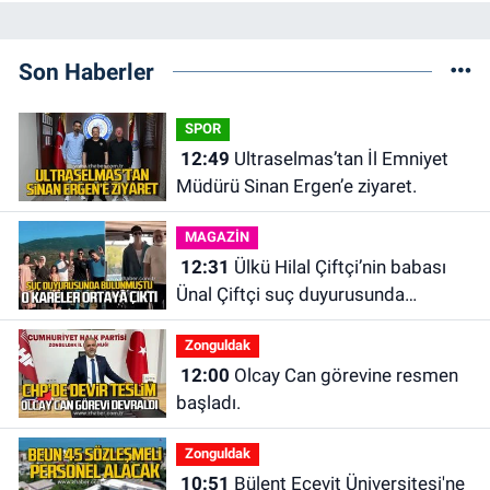
Son Haberler
SPOR
12:49
Ultraselmas’tan İl Emniyet
Müdürü Sinan Ergen’e ziyaret.
MAGAZİN
12:31
Ülkü Hilal Çiftçi’nin babası
Ünal Çiftçi suç duyurusunda
bulundu. Birlikte çekilen kareler
Zonguldak
ortaya çıktı.
12:00
Olcay Can görevine resmen
başladı.
Zonguldak
10:51
Bülent Ecevit Üniversitesi'ne