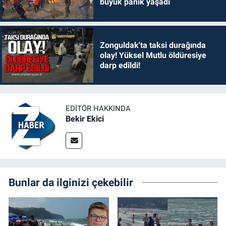
büyük panik yaşadı
Zonguldak'ta taksi durağında
olay! Yüksel Mutlu öldüresiye
darp edildi!
EDITÖR HAKKINDA
Bekir Ekici
Bunlar da ilginizi çekebilir