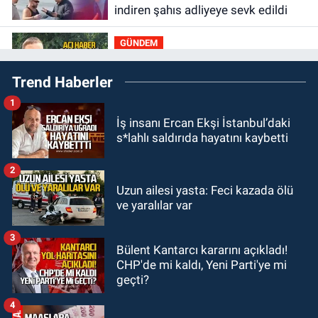
indiren şahıs adliyeye sevk edildi
GÜNDEM
11:50
9 yaşındaki Burak
Trend Haberler
Keskintığ’dan acı haber
1
GÜNDEM
İş insanı Ercan Ekşi İstanbul’daki
11:19
Zonguldak’ta bir öğrencinin
s*lahlı saldırıda hayatını kaybetti
yeni eğitim yılına başlama maliyeti
ne kadar?
2
GÜNDEM
Uzun ailesi yasta: Feci kazada ölü
11:13
Şaşırtmadı... Akaryakıta bir
ve yaralılar var
zam daha geliyor
3
Bülent Kantarcı kararını açıkladı!
GÜNDEM
CHP'de mi kaldı, Yeni Parti'ye mi
11:00
Belediye duyurdu! Yüzme
geçti?
yarışması ertelendi
4