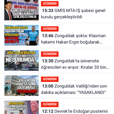
GÜNDEM
15:33
GMİS MTA-İŞ şubesi genel
kurulu gerçekleştirildi
GÜNDEM
13:46
Zonguldak şokta: Klasman
hakemi Hakan Ergin boğularak
hayatını kaybetti
GÜNDEM
13:30
Zonguldak’ta üniversite
öğrencileri ev arıyor: Kiralar 30 bin
liraya kadar çıkıyor
GÜNDEM
13:00
Zonguldak Valiliği'nden son
dakika açıklaması: “YASAKLANDI”
GÜNDEM
12:12
Devrek’te Erdoğan posterini