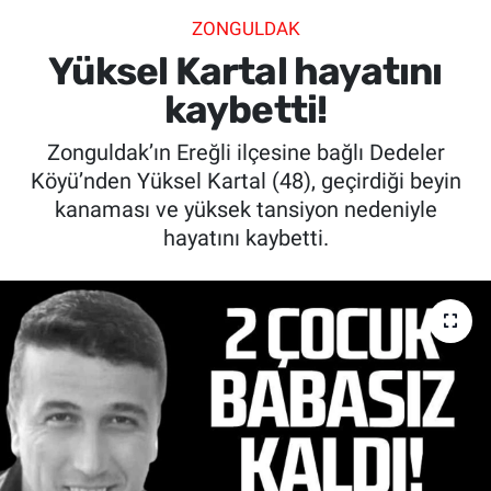
ZONGULDAK
SİYASET
Yüksel Kartal hayatını
SPOR
kaybetti!
Zonguldak’ın Ereğli ilçesine bağlı Dedeler
SAĞLIK
Köyü’nden Yüksel Kartal (48), geçirdiği beyin
kanaması ve yüksek tansiyon nedeniyle
hayatını kaybetti.