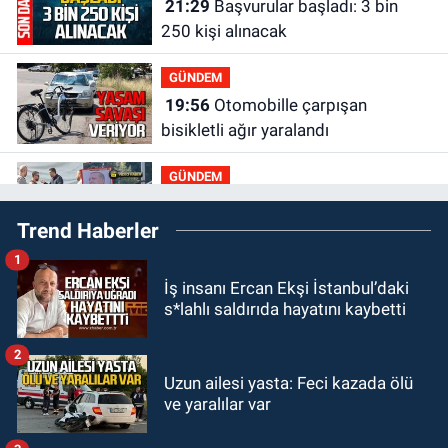
21:29
Başvurular başladı: 3 bin
250 kişi alınacak
GÜNDEM
19:56
Otomobille çarpışan
bisikletli ağır yaralandı
GÜNDEM
19:46
Cumhurbaşkanı Erdoğan’ın
Trend Haberler
fotoğrafını söküp indirdi
1
GÜNDEM
İş insanı Ercan Ekşi İstanbul’daki
18:48
Yeni başkan belli oldu:
s*lahlı saldırıda hayatını kaybetti
Kongrede dostluk mesajları
2
GÜNDEM
Uzun ailesi yasta: Feci kazada ölü
18:36
AK Parti teşkilatları
ve yaralılar var
toplanarak istişarede bulundu