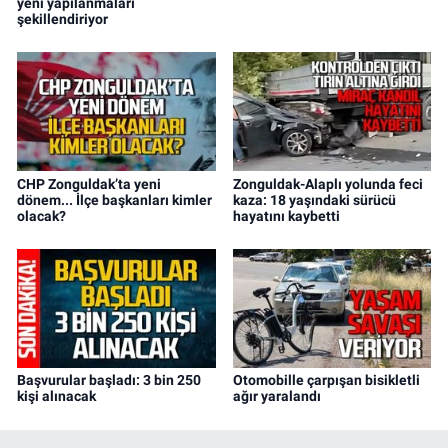
yeni yapılanmaları
şekillendiriyor
CHP Zonguldak’ta yeni
Zonguldak-Alaplı yolunda feci
dönem... İlçe başkanları kimler
kaza: 18 yaşındaki sürücü
olacak?
hayatını kaybetti
Başvurular başladı: 3 bin 250
Otomobille çarpışan bisikletli
kişi alınacak
ağır yaralandı