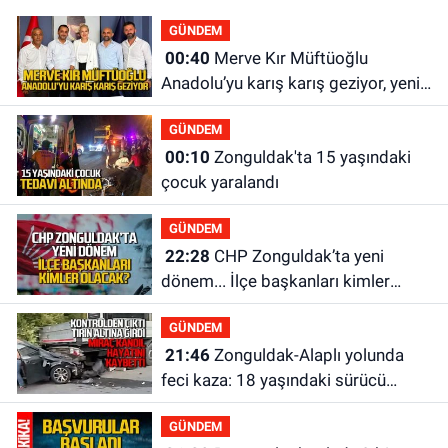
GÜNDEM
00:40
Merve Kır Müftüoğlu
Anadolu’yu karış karış geziyor, yeni
yapılanmaları şekillendiriyor
GÜNDEM
00:10
Zonguldak'ta 15 yaşındaki
çocuk yaralandı
GÜNDEM
22:28
CHP Zonguldak’ta yeni
dönem... İlçe başkanları kimler
olacak?
GÜNDEM
21:46
Zonguldak-Alaplı yolunda
feci kaza: 18 yaşındaki sürücü
hayatını kaybetti
GÜNDEM