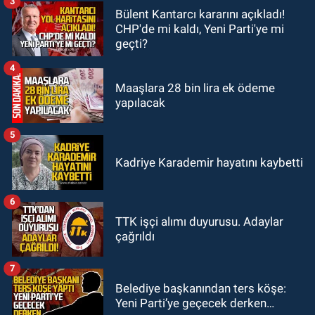
3
Bülent Kantarcı kararını açıkladı!
GÜNDEM
CHP'de mi kaldı, Yeni Parti'ye mi
18:18
Gurbetçi Elmaslar
geçti?
Zonguldakspor’a destek oldu
4
Maaşlara 28 bin lira ek ödeme
yapılacak
5
Kadriye Karademir hayatını kaybetti
6
TTK işçi alımı duyurusu. Adaylar
çağrıldı
7
Belediye başkanından ters köşe:
Yeni Parti’ye geçecek derken…