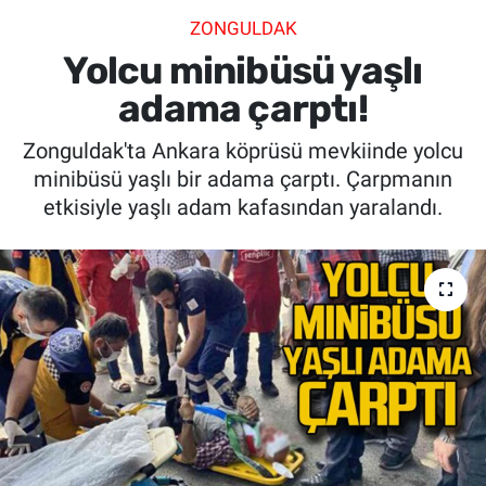
ZONGULDAK
SİYASET
Yolcu minibüsü yaşlı
SPOR
adama çarptı!
Zonguldak'ta Ankara köprüsü mevkiinde yolcu
SAĞLIK
minibüsü yaşlı bir adama çarptı. Çarpmanın
etkisiyle yaşlı adam kafasından yaralandı.