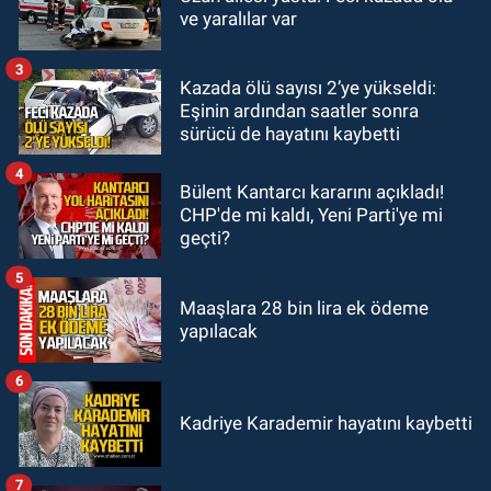
12:15
Çaycuma'da otomobil
ve yaralılar var
durağa çarpıp takla attı. Sürücü
alevlerin arasından kurtarıldı.
3
Kazada ölü sayısı 2’ye yükseldi:
SPOR
Eşinin ardından saatler sonra
11:49
Kdz. Ereğli Belediyespor'da
sürücü de hayatını kaybetti
kulübün başına kim geçecek?
4
Bülent Kantarcı kararını açıkladı!
CHP'de mi kaldı, Yeni Parti'ye mi
geçti?
5
Maaşlara 28 bin lira ek ödeme
yapılacak
6
Kadriye Karademir hayatını kaybetti
7