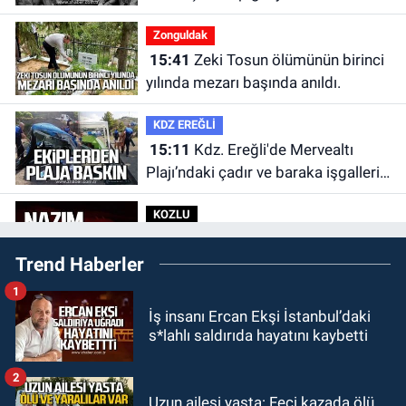
Zonguldak
15:41
Zeki Tosun ölümünün birinci
yılında mezarı başında anıldı.
KDZ EREĞLİ
15:11
Kdz. Ereğli'de Mervealtı
Plajı’ndaki çadır ve baraka işgalleri
kaldırıldı.
KOZLU
14:31
Kozlu'da Nazım Zararcı
Trend Haberler
evinde ölü bulundu.
1
MAGAZİN
İş insanı Ercan Ekşi İstanbul’daki
12:45
Ülkü Hilal Çiftçi’nin ailesinde
s*lahlı saldırıda hayatını kaybetti
yeni kriz. “Kızımın parasını
çapkınlıkta yiyor”
2
Zonguldak
Uzun ailesi yasta: Feci kazada ölü