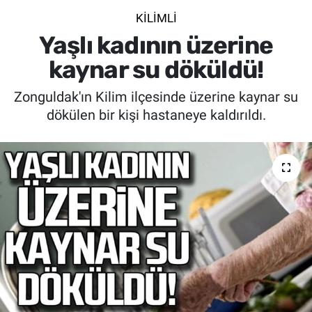
KİLİMLİ
SİYASET
Yaşlı kadının üzerine
SPOR
kaynar su döküldü!
Zonguldak'ın Kilim ilçesinde üzerine kaynar su
SAĞLIK
dökülen bir kişi hastaneye kaldırıldı.