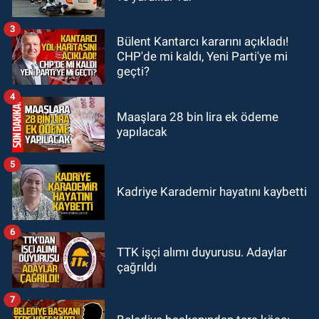
adam hayatını kaybetti
3
Bülent Kantarcı kararını açıkladı!
GÜNDEM
CHP'de mi kaldı, Yeni Parti'ye mi
20:46
Zonguldak-Düzce yolunda
geçti?
feci kaza: Çok sayıda yaralı var
4
Maaşlara 28 bin lira ek ödeme
yapılacak
5
Kadriye Karademir hayatını kaybetti
6
TTK işçi alımı duyurusu. Adaylar
çağrıldı
7