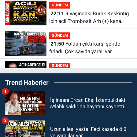
GÜNDEM
22:11
9 yaşındaki Burak Keskintığ
için acil Trombosit Arh (+) kana
ihtiyaç var
GÜNDEM
21:50
Yoldan çıktı karşı şeride
fırladı: Çok sayıda yaralı var
GÜNDEM
21:38
Ercüment Ünal'dan acık
Trend Haberler
haber geldi: Ameliyata dayanamadı
1
GÜNDEM
İş insanı Ercan Ekşi İstanbul’daki
21:12
Yönetim kulübü önce borç
s*lahlı saldırıda hayatını kaybetti
batağına soktu şimdi de görevden
kaçtığını resmen açıkladı
2
GÜNDEM
Uzun ailesi yasta: Feci kazada ölü
20:56
Otomobilin çarptığı yaşlı
ve yaralılar var