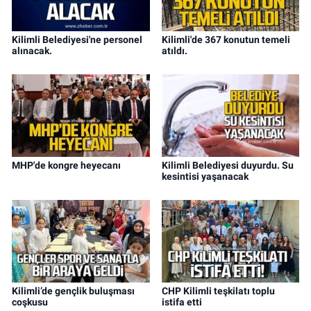
Kilimli Belediyesi'ne personel
Kilimli'de 367 konutun temeli
alınacak.
atıldı.
MHP'de kongre heyecanı
Kilimli Belediyesi duyurdu. Su
kesintisi yaşanacak
Kilimli’de gençlik buluşması
CHP Kilimli teşkilatı toplu
coşkusu
istifa etti