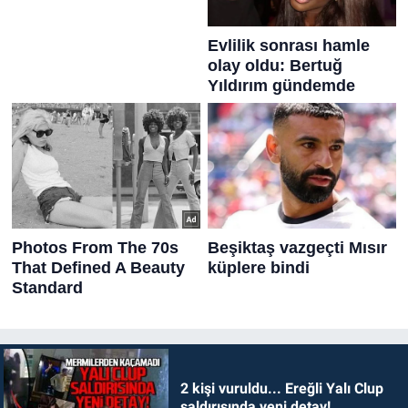
2 kişi vuruldu... Ereğli Yalı Clup
saldırısında yeni detay!