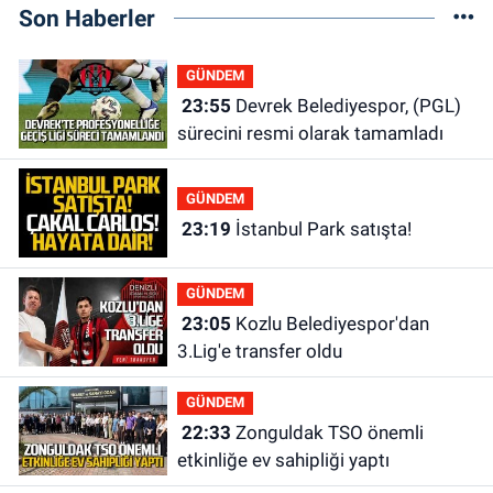
Son Haberler
GÜNDEM
23:55
Devrek Belediyespor, (PGL)
sürecini resmi olarak tamamladı
GÜNDEM
23:19
İstanbul Park satışta!
GÜNDEM
23:05
Kozlu Belediyespor'dan
3.Lig'e transfer oldu
GÜNDEM
22:33
Zonguldak TSO önemli
etkinliğe ev sahipliği yaptı