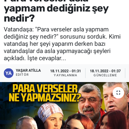
yapmam dediğiniz şey
SİYASET
nedir?
SPOR
Vatandaşa: "Para verseler asla yapmam
dediğiniz şey nedir?" sorusunu sorduk. Kimi
SAĞLIK
vatandaş her şeyi yaparım derken bazı
vatandaşlar da asla yapmayacağı şeyleri
açıkladı. İşte cevaplar...
YAŞAR ATILLA
18.11.2022 - 01:31
18.11.2022 - 01:37
EDITÖR
YAYINLANMA
GÜNCELLEME