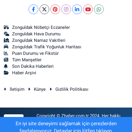
Zonguldak Nöbetçi Eczaneler
Zonguldak Hava Durumu
Zonguldak Namaz Vakitleri
Zonguldak Trafik Yoğunluk Haritası
Puan Durumu ve Fikstür
Tüm Manşetler
Son Dakika Haberleri
Haber Arşivi
İletişim
Künye
Gizlilik Politikası
Copyright © Zhaber.com.tr 2024. Her hakkı
RSS
saklıdır.
En iyi site deneyimi sağlamak için çerezlerden
faydalanıyoruz. Detaylar için lütfen tıklayın.