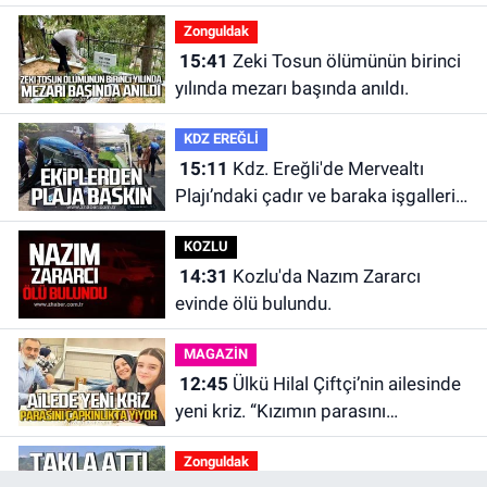
Zonguldak
15:41
Zeki Tosun ölümünün birinci
yılında mezarı başında anıldı.
KDZ EREĞLİ
15:11
Kdz. Ereğli'de Mervealtı
Plajı’ndaki çadır ve baraka işgalleri
kaldırıldı.
KOZLU
14:31
Kozlu'da Nazım Zararcı
evinde ölü bulundu.
MAGAZİN
12:45
Ülkü Hilal Çiftçi’nin ailesinde
yeni kriz. “Kızımın parasını
çapkınlıkta yiyor”
Zonguldak