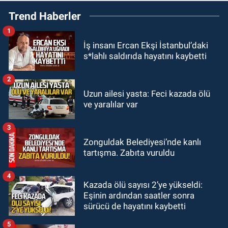
12:15
Çaycuma'da otomobil
Trend Haberler
durağa çarpıp takla attı. Sürücü
alevlerin arasından kurtarıldı.
1
SPOR
İş insanı Ercan Ekşi İstanbul’daki
11:49
Kdz. Ereğli Belediyespor'da
s*lahlı saldırıda hayatını kaybetti
kulübün başına kim geçecek?
2
KARABÜK
Uzun ailesi yasta: Feci kazada ölü
11:45
Karabük'te oğluna mesaj
ve yaralılar var
attığını iddia ettiği genci darp etti.
3
ULUSAL
Zonguldak Belediyesi’nde kanlı
10:14
Polis Akademisi Başkanlığı
tartışma. Zabıta vuruldu
3 bin 250 polis öğrencisi alacak.
4
Kazada ölü sayısı 2’ye yükseldi:
Eşinin ardından saatler sonra
sürücü de hayatını kaybetti
5