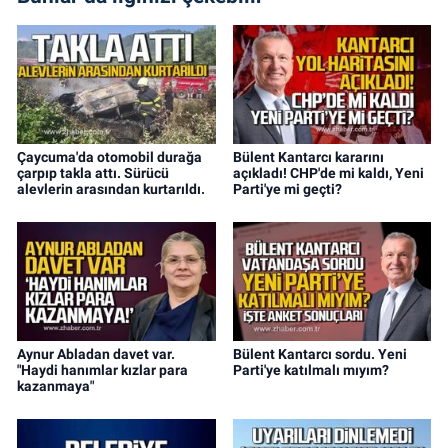
Çaycuma'da otomobil durağa
Bülent Kantarcı kararını
çarpıp takla attı. Sürücü
açıkladı! CHP'de mi kaldı, Yeni
alevlerin arasından kurtarıldı.
Parti'ye mi geçti?
Aynur Abladan davet var.
Bülent Kantarcı sordu. Yeni
"Haydi hanımlar kızlar para
Parti'ye katılmalı mıyım?
kazanmaya"