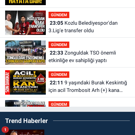
GÜNDEM
23:05
Kozlu Belediyespor'dan
3.Lig'e transfer oldu
GÜNDEM
22:33
Zonguldak TSO önemli
etkinliğe ev sahipliği yaptı
GÜNDEM
22:11
9 yaşındaki Burak Keskintığ
için acil Trombosit Arh (+) kana
ihtiyaç var
GÜNDEM
21:50
Yoldan çıktı karşı şeride
Trend Haberler
fırladı: Çok sayıda yaralı var
1
GÜNDEM