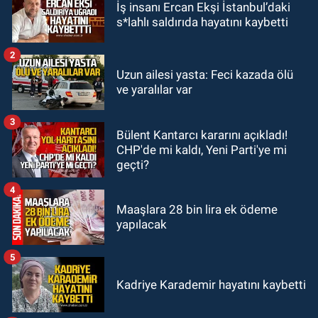
İş insanı Ercan Ekşi İstanbul’daki
21:38
Ercüment Ünal'dan acık
s*lahlı saldırıda hayatını kaybetti
haber geldi: Ameliyata dayanamadı
2
GÜNDEM
Uzun ailesi yasta: Feci kazada ölü
21:12
Yönetim kulübü önce borç
ve yaralılar var
batağına soktu şimdi de görevden
kaçtığını resmen açıkladı
3
Bülent Kantarcı kararını açıkladı!
GÜNDEM
CHP'de mi kaldı, Yeni Parti'ye mi
20:56
Otomobilin çarptığı yaşlı
geçti?
adam hayatını kaybetti
4
Maaşlara 28 bin lira ek ödeme
yapılacak
5
Kadriye Karademir hayatını kaybetti