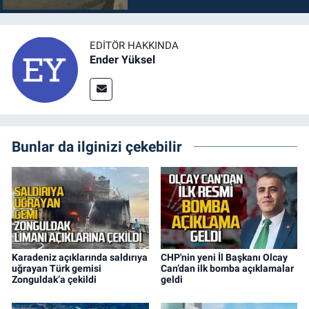
EDITÖR HAKKINDA
Ender Yüksel
Bunlar da ilginizi çekebilir
Karadeniz açıklarında saldırıya
CHP'nin yeni İl Başkanı Olcay
uğrayan Türk gemisi
Can’dan ilk bomba açıklamalar
Zonguldak’a çekildi
geldi