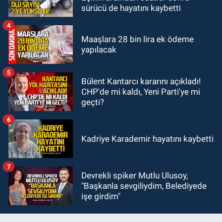
22:47
Günün notu!
sürücü de hayatını kaybetti
4
Maaşlara 28 bin lira ek ödeme
yapılacak
5
Bülent Kantarcı kararını açıkladı!
CHP'de mi kaldı, Yeni Parti'ye mi
geçti?
6
Kadriye Karademir hayatını kaybetti
7
Devrekli spiker Mutlu Ulusoy,
"Başkanla sevgiliydim, Belediyede
işe girdim"