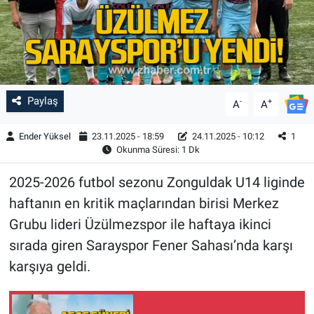
Paylaş
-
+
A
A
Ender Yüksel
23.11.2025 - 18:59
24.11.2025 - 10:12
1
Okunma Süresi: 1 Dk
2025-2026 futbol sezonu Zonguldak U14 liginde
haftanın en kritik maçlarından birisi Merkez
Grubu lideri Üzülmezspor ile haftaya ikinci
sırada giren Sarayspor Fener Sahası’nda karşı
karşıya geldi.