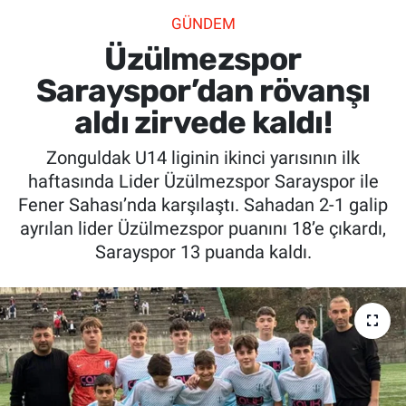
GÜNDEM
SİYASET
Üzülmezspor
SPOR
Sarayspor’dan rövanşı
aldı zirvede kaldı!
SAĞLIK
Zonguldak U14 liginin ikinci yarısının ilk
haftasında Lider Üzülmezspor Sarayspor ile
Fener Sahası’nda karşılaştı. Sahadan 2-1 galip
ayrılan lider Üzülmezspor puanını 18’e çıkardı,
Sarayspor 13 puanda kaldı.