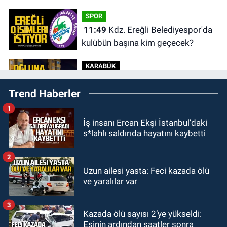
alevlerin arasından kurtarıldı.
SPOR
11:49
Kdz. Ereğli Belediyespor'da
kulübün başına kim geçecek?
KARABÜK
11:45
Karabük'te oğluna mesaj
Trend Haberler
attığını iddia ettiği genci darp etti.
1
ULUSAL
İş insanı Ercan Ekşi İstanbul’daki
10:14
Polis Akademisi Başkanlığı
s*lahlı saldırıda hayatını kaybetti
3 bin 250 polis öğrencisi alacak.
2
GÜNDEM
Uzun ailesi yasta: Feci kazada ölü
00:22
Emirhan Erdem YENİ Parti İl
ve yaralılar var
yönetiminden neden yok?
3
Kazada ölü sayısı 2’ye yükseldi:
GÜNDEM
Eşinin ardından saatler sonra