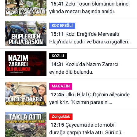
15:41
Zeki Tosun ölümünün birinci
yılında mezarı başında anıldı.
KDZ EREĞLİ
15:11
Kdz. Ereğli'de Mervealtı
Plajı’ndaki çadır ve baraka işgalleri
kaldırıldı.
KOZLU
14:31
Kozlu'da Nazım Zararcı
evinde ölü bulundu.
MAGAZİN
12:45
Ülkü Hilal Çiftçi’nin ailesinde
yeni kriz. “Kızımın parasını
çapkınlıkta yiyor”
Zonguldak
12:15
Çaycuma'da otomobil
durağa çarpıp takla attı. Sürücü