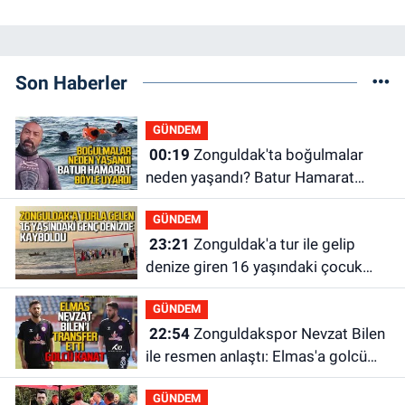
Son Haberler
GÜNDEM
00:19
Zonguldak'ta boğulmalar
neden yaşandı? Batur Hamarat
böyle uyardı!
GÜNDEM
23:21
Zonguldak'a tur ile gelip
denize giren 16 yaşındaki çocuk
kayboldu: Son anları kamerada
GÜNDEM
22:54
Zonguldakspor Nevzat Bilen
ile resmen anlaştı: Elmas'a golcü
kanat
GÜNDEM