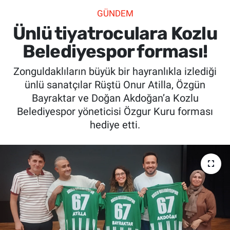
GÜNDEM
SİYASET
Ünlü tiyatroculara Kozlu
SPOR
Belediyespor forması!
Zonguldaklıların büyük bir hayranlıkla izlediği
SAĞLIK
ünlü sanatçılar Rüştü Onur Atilla, Özgün
Bayraktar ve Doğan Akdoğan’a Kozlu
Belediyespor yöneticisi Özgur Kuru forması
hediye etti.