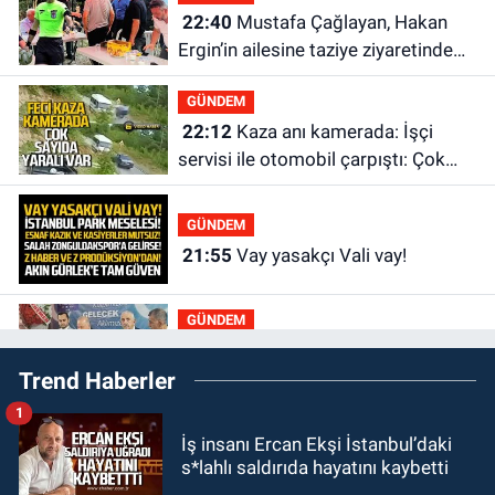
22:40
Mustafa Çağlayan, Hakan
Ergin’in ailesine taziye ziyaretinde
bulundu
GÜNDEM
22:12
Kaza anı kamerada: İşçi
servisi ile otomobil çarpıştı: Çok
sayıda yaralı var
GÜNDEM
21:55
Vay yasakçı Vali vay!
GÜNDEM
20:30
MHP’de sandıklar açıldı yeni
Trend Haberler
başkan belli oldu
1
GÜNDEM
İş insanı Ercan Ekşi İstanbul’daki
20:11
İlçeyi sel aldı: Başkan
s*lahlı saldırıda hayatını kaybetti
çizmeleri giydi çalışmalara katıldı