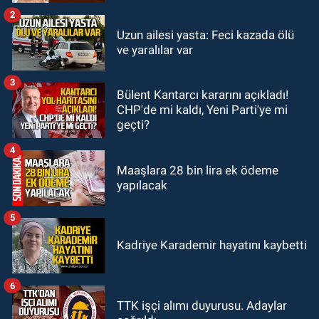
2
GÜNDEM
Uzun ailesi yasta: Feci kazada ölü
19:58
Yangın korkuttu: 3 katlı evin
ve yaralılar var
çatısında çıkan yangın söndürüldü
3
Bülent Kantarcı kararını açıkladı!
GÜNDEM
CHP'de mi kaldı, Yeni Parti'ye mi
18:35
Filyos’ta 2 kişiyi dalgalar
geçti?
yuttu: 1 kişi hayatını kaybetti 1 kişi
aranıyor
4
Maaşlara 28 bin lira ek ödeme
yapılacak
5
Kadriye Karademir hayatını kaybetti
6
TTK işçi alımı duyurusu. Adaylar