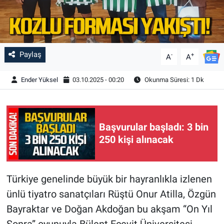
Paylaş
-
+
A
A
Ender Yüksel
03.10.2025 - 00:20
Okunma Süresi: 1 Dk
Başvurular başladı: 3 bin
250 kişi alınacak
Türkiye genelinde büyük bir hayranlıkla izlenen
ünlü tiyatro sanatçıları Rüştü Onur Atilla, Özgün
Bayraktar ve Doğan Akdoğan bu akşam “On Yıl