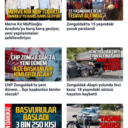
Merve Kır Müftüoğlu
Zonguldak'ta 15 yaşındaki
Anadolu’yu karış karış geziyor,
çocuk yaralandı
yeni yapılanmaları
şekillendiriyor
CHP Zonguldak’ta yeni
Zonguldak-Alaplı yolunda feci
dönem... İlçe başkanları kimler
kaza: 18 yaşındaki sürücü
olacak?
hayatını kaybetti