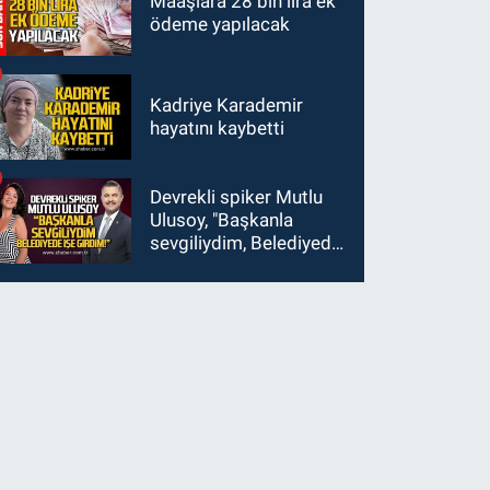
Maaşlara 28 bin lira ek
ödeme yapılacak
Kadriye Karademir
hayatını kaybetti
Devrekli spiker Mutlu
Ulusoy, "Başkanla
sevgiliydim, Belediyede
işe girdim"