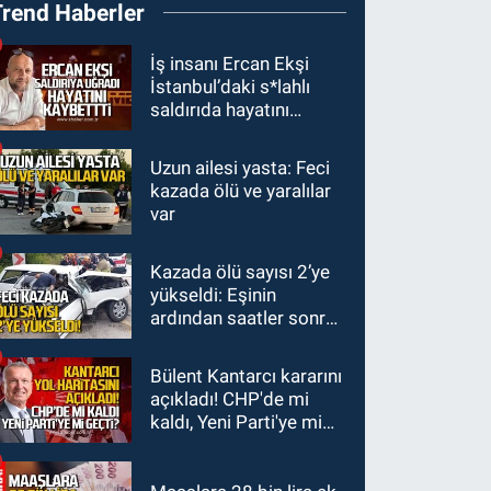
Trend Haberler
bizden kopardı
GÜNDEM
İş insanı Ercan Ekşi
İstanbul’daki s*lahlı
19:16
Kozlu Ilıksu’da
saldırıda hayatını
can pazarı! Cankurtaran
kaybetti
saniyelerle yarıştı
Uzun ailesi yasta: Feci
GÜNDEM
kazada ölü ve yaralılar
19:01
Çaycumalılar
var
Derneği Başkanı Savaş
Çiloğlu GMİS Başkanı
Kazada ölü sayısı 2’ye
SPOR
Hakan Yeşil ile ne
yükseldi: Eşinin
17:45
Kozlu
görüştü?
ardından saatler sonra
Belediyespor, Tezcan
sürücü de hayatını
Gökmen'i kadrosuna
kaybetti
Bülent Kantarcı kararını
kattı
açıkladı! CHP'de mi
kaldı, Yeni Parti'ye mi
geçti?