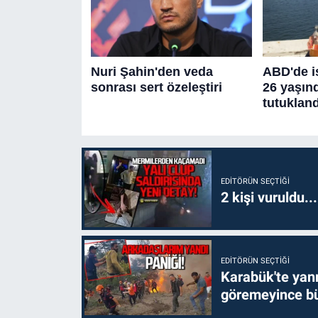
EDITÖRÜN SEÇTIĞI
2 kişi vuruldu..
EDITÖRÜN SEÇTIĞI
Karabük'te yanm
göremeyince bü