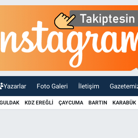
Yazarlar
Foto Galeri
İletişim
Gazetemi
GULDAK
KDZ EREĞLİ
ÇAYCUMA
BARTIN
KARABÜK