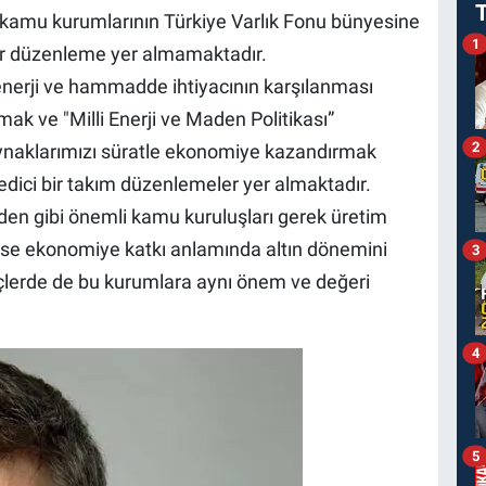
 kamu kurumlarının Türkiye Varlık Fonu bünyesine
1
bir düzenleme yer almamaktadır.
enerji ve hammadde ihtiyacının karşılanması
k ve "Milli Enerji ve Maden Politikası”
2
ynaklarımızı süratle ekonomiye kazandırmak
dici bir takım düzenlemeler yer almaktadır.
aden gibi önemli kamu kuruluşları gerek üretim
ekse ekonomiye katkı anlamında altın dönemini
3
çlerde de bu kurumlara aynı önem ve değeri
4
5