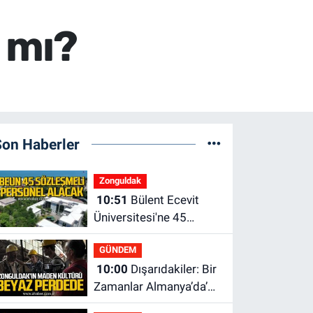
k mı?
Son Haberler
Zonguldak
10:51
Bülent Ecevit
Üniversitesi'ne 45
sözleşmeli personel
GÜNDEM
alınacak.
10:00
Dışarıdakiler: Bir
Zamanlar Almanya’da’
21 Ağustos’ta vizyonda.