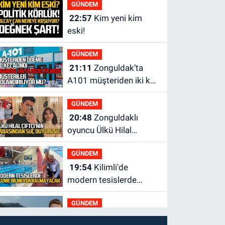
GÜNDEM
22:57
Kim yeni kim
eski!
GÜNDEM
21:11
Zonguldak’ta
A101 müşteriden iki kez
tahsilat yaptı geri
GÜNDEM
ödemiyor!
20:48
Zonguldaklı
oyuncu Ülkü Hilal
Çiftçi'nin babasından
GÜNDEM
suç duyurusu
19:54
Kilimli'de
modern tesislerde
yüzme bilmeyen genç
GÜNDEM
kalmayacak
19:33
Dalgalar Batın’ı