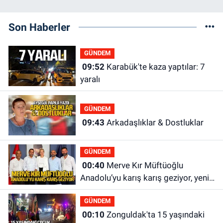
Son Haberler
GÜNDEM
09:52
Karabük'te kaza yaptılar: 7
yaralı
GÜNDEM
09:43
Arkadaşlıklar & Dostluklar
GÜNDEM
00:40
Merve Kır Müftüoğlu
Anadolu’yu karış karış geziyor, yeni
yapılanmaları şekillendiriyor
GÜNDEM
00:10
Zonguldak'ta 15 yaşındaki