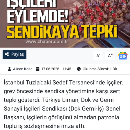
Paylaş
-
+
A
A
Alican Köse
17.06.2026 - 11:45
Okunma Süresi: 1 Dk
İstanbul Tuzla’daki Sedef Tersanesi’nde işçiler,
grev öncesinde sendika yönetimine karşı sert
tepki gösterdi. Türkiye Liman, Dok ve Gemi
Sanayii İşçileri Sendikası (Dok Gemi-İş) Genel
Başkanı, işçilerin görüşünü almadan patronla
toplu iş sözleşmesine imza attı.