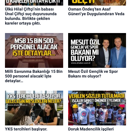
Ülkü Hilal Çiftçi’nin babası
Osman Öndeş’ten Asaf
Ünal Çiftçi suç duyurusunda
Güneri’ye Duygulandıran Veda
bulundu. Birlikte çekilen
kareler ortaya çıktı.
Milli Savunma Bakanlığı 15 Bin
Mesut Özil Gençlik ve Spor
500 personel alacak! İşte
Bakanı mı oluyor?
detaylar…
YKS tercihleri başlıyor.
Doruk Madencilik işçileri