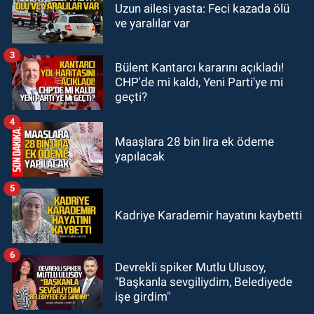
Uzun ailesi yasta: Feci kazada ölü
19:46
Cumhurbaşkanı Erdoğan’ın
ve yaralılar var
fotoğrafını söküp indirdi
3
Bülent Kantarcı kararını açıkladı!
GÜNDEM
CHP'de mi kaldı, Yeni Parti'ye mi
18:48
Yeni başkan belli oldu:
geçti?
Kongrede dostluk mesajları
4
Maaşlara 28 bin lira ek ödeme
yapılacak
5
Kadriye Karademir hayatını kaybetti
6
Devrekli spiker Mutlu Ulusoy,
"Başkanla sevgiliydim, Belediyede
işe girdim"