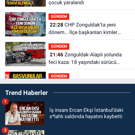
çocuk yaralandı
GÜNDEM
22:28
CHP Zonguldak’ta yeni
dönem... İlçe başkanları kimler
olacak?
GÜNDEM
21:46
Zonguldak-Alaplı yolunda
feci kaza: 18 yaşındaki sürücü
hayatını kaybetti
GÜNDEM
21:29
Başvurular başladı: 3 bin
Trend Haberler
250 kişi alınacak
1
GÜNDEM
İş insanı Ercan Ekşi İstanbul’daki
19:56
Otomobille çarpışan
s*lahlı saldırıda hayatını kaybetti
bisikletli ağır yaralandı
2
GÜNDEM