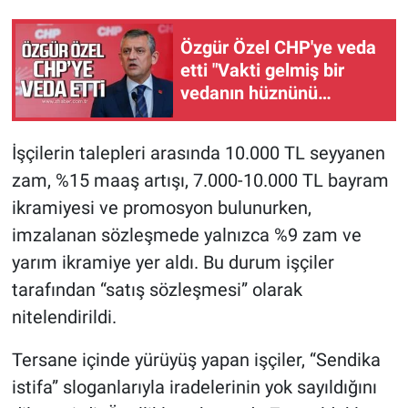
Özgür Özel CHP'ye veda
etti "Vakti gelmiş bir
vedanın hüznünü
yaşıyorum"
İşçilerin talepleri arasında 10.000 TL seyyanen
zam, %15 maaş artışı, 7.000-10.000 TL bayram
ikramiyesi ve promosyon bulunurken,
imzalanan sözleşmede yalnızca %9 zam ve
yarım ikramiye yer aldı. Bu durum işçiler
tarafından “satış sözleşmesi” olarak
nitelendirildi.
Tersane içinde yürüyüş yapan işçiler, “Sendika
istifa” sloganlarıyla iradelerinin yok sayıldığını