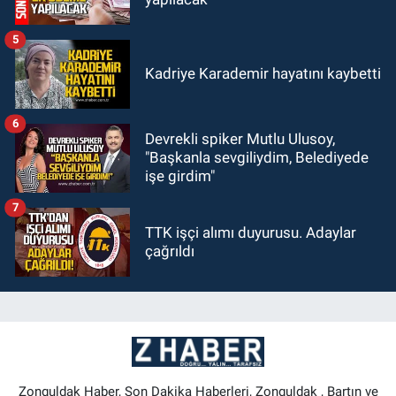
5
Kadriye Karademir hayatını kaybetti
6
Devrekli spiker Mutlu Ulusoy,
"Başkanla sevgiliydim, Belediyede
işe girdim"
7
TTK işçi alımı duyurusu. Adaylar
çağrıldı
Zonguldak Haber, Son Dakika Haberleri, Zonguldak , Bartın ve