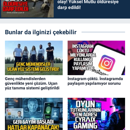
olay! Yüksel Mutlu öldüresiye
darp edildi!
Bunlar da ilginizi çekebilir
Genç mühendislerden
İnstagram çöktü. İnstagramda
güvenlikte yeni çözüm. Uçan
paylaşım yapılamıyor sorunu
yüz tanıma sistemi geliştirildi