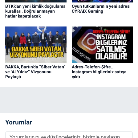
BTK’dan yeni kimlik doğrulama
Oyun tutkunlarının yeni adresi
kuralları. Doğrulanmayan
CYRΛIX Gaming
hatlar kapatılacak
BAKKA, Bartın’da “Siber Vatan”
Adres-Telefon-Şifre...
ve "AI.Yıldız” Vizyonunu
Instagram bilgileriniz satışa
Paylaştı
çıktı
Yorumlar