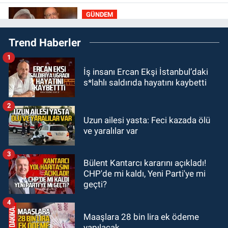
GÜNDEM
22:01
Gülden Tanyeri hayatını
Trend Haberler
kaybetti
1
GÜNDEM
İş insanı Ercan Ekşi İstanbul’daki
21:22
Savaş Çiloğlu ve yönetimi
s*lahlı saldırıda hayatını kaybetti
Başkan Köksal Tunçtürk’ü kutladı
2
GÜNDEM
Uzun ailesi yasta: Feci kazada ölü
21:05
Öğretmenlere Milli Eğitim
ve yaralılar var
Bakanlığı'ndan kötü haber
3
Bülent Kantarcı kararını açıkladı!
GÜNDEM
CHP'de mi kaldı, Yeni Parti'ye mi
19:34
Zonguldakspor Bolu'da 3
geçti?
hazırlık maçı oynayacak... İşte
rakipler...
4
Maaşlara 28 bin lira ek ödeme
yapılacak