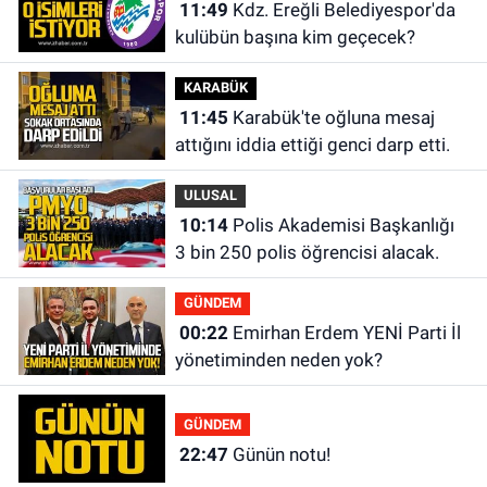
11:49
Kdz. Ereğli Belediyespor'da
kulübün başına kim geçecek?
KARABÜK
11:45
Karabük'te oğluna mesaj
attığını iddia ettiği genci darp etti.
ULUSAL
10:14
Polis Akademisi Başkanlığı
3 bin 250 polis öğrencisi alacak.
GÜNDEM
00:22
Emirhan Erdem YENİ Parti İl
yönetiminden neden yok?
GÜNDEM
22:47
Günün notu!