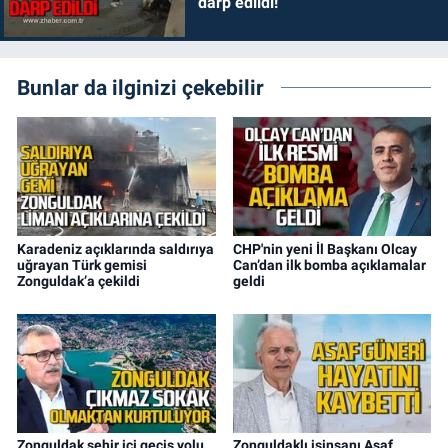
darp edildi!
Bunlar da ilginizi çekebilir
Karadeniz açıklarında saldırıya
CHP'nin yeni İl Başkanı Olcay
uğrayan Türk gemisi
Can’dan ilk bomba açıklamalar
Zonguldak’a çekildi
geldi
Zonguldak şehir içi geçiş yolu
Zonguldaklı işinsanı Asaf