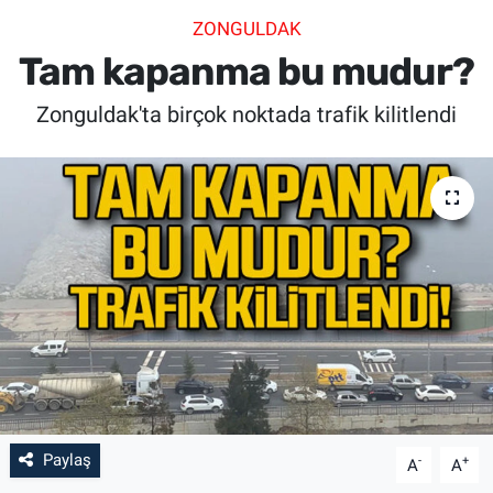
ZONGULDAK
SİYASET
Tam kapanma bu mudur?
SPOR
Zonguldak'ta birçok noktada trafik kilitlendi
SAĞLIK
Paylaş
-
+
A
A