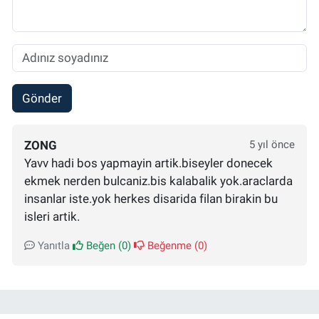
Gönder
ZONG
5 yıl önce
Yavv hadi bos yapmayin artik.biseyler donecek
ekmek nerden bulcaniz.bis kalabalik yok.araclarda
insanlar iste.yok herkes disarida filan birakin bu
isleri artik.
Yanıtla
Beğen (
0
)
Beğenme (
0
)