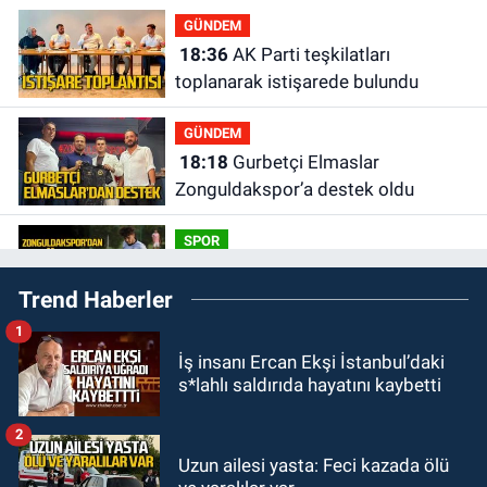
GÜNDEM
18:36
AK Parti teşkilatları
toplanarak istişarede bulundu
GÜNDEM
18:18
Gurbetçi Elmaslar
Zonguldakspor’a destek oldu
SPOR
17:17
Zonguldakspor’dan Süper
Trend Haberler
transfer.
1
SİYASET
İş insanı Ercan Ekşi İstanbul’daki
16:50
Ereğli ve Alaplı teşkilat
s*lahlı saldırıda hayatını kaybetti
anahtarları teslim edildi.
2
GÜNDEM
Uzun ailesi yasta: Feci kazada ölü
16:07
Okul Liderliğinde Karakter ve