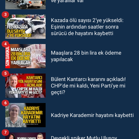
ve yaralılar var
Donanımın Belirleyici Rolü
3
Kazada ölü sayısı 2’ye yükseldi:
SPOR
Eşinin ardından saatler sonra
14:34
Çaycumaspor şartları yerine
sürücü de hayatını kaybetti
getirdi.
4
Maaşlara 28 bin lira ek ödeme
yapılacak
5
Bülent Kantarcı kararını açıkladı!
CHP'de mi kaldı, Yeni Parti'ye mi
geçti?
6
Kadriye Karademir hayatını kaybetti
7
Devrekli spiker Mutlu Ulusoy,