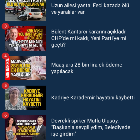
23:05
Kozlu Belediyespor'dan
Uzun ailesi yasta: Feci kazada ölü
ve yaralılar var
3.Lig'e transfer oldu
3
GÜNDEM
Bülent Kantarcı kararını açıkladı!
22:33
Zonguldak TSO önemli
CHP'de mi kaldı, Yeni Parti'ye mi
etkinliğe ev sahipliği yaptı
geçti?
4
Maaşlara 28 bin lira ek ödeme
yapılacak
5
Kadriye Karademir hayatını kaybetti
6
Devrekli spiker Mutlu Ulusoy,
"Başkanla sevgiliydim, Belediyede
işe girdim"