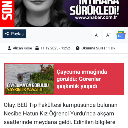
Paylaş
-
+
A
A
Alican Köse
11.12.2025 - 13:52
Okunma Süresi: 1 Dk
Çaycuma ırmağında
görüldü: Görenler
şaşkınlık yaşadı
Olay, BEÜ Tıp Fakültesi kampüsünde bulunan
Nesibe Hatun Kız Öğrenci Yurdu’nda akşam
saatlerinde meydana geldi. Edinilen bilgilere