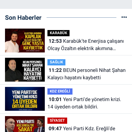
Son Haberler
KARABÜK
12:53
Karabük'te Enerjisa çalışanı
Olcay Özaltın elektrik akımına
kapılarak hayatını kaybetti.
SAĞLIK
11:22
BEUN personeli Nihat Şahan
Kalaycı hayatını kaybetti
KDZ EREĞLİ
10:01
Yeni Parti'de yönetim krizi.
14 üyeden ortak bildiri.
SİYASET
09:47
Yeni Parti Kdz. Ereğli'de