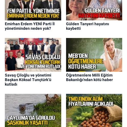
Emirhan Erdem YENİ Parti İl
Gülden Tanyeri hayatını
yönetiminden neden yok?
kaybetti
Savaş Çiloğlu ve yönetimi
Öğretmenlere Milli Eğitim
Başkan Köksal Tunçtürk’ü
Bakanlığı'ndan kötü haber
kutladı