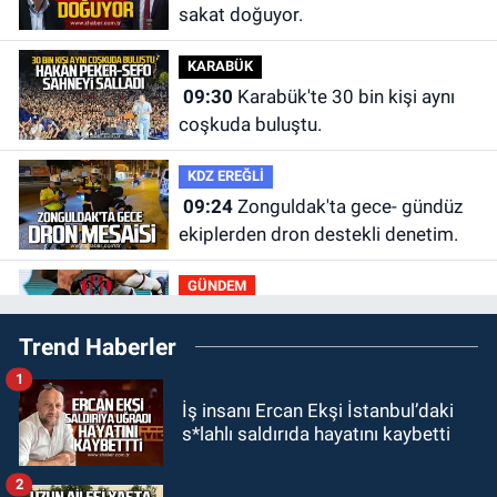
sakat doğuyor.
KARABÜK
09:30
Karabük'te 30 bin kişi aynı
coşkuda buluştu.
KDZ EREĞLİ
09:24
Zonguldak'ta gece- gündüz
ekiplerden dron destekli denetim.
GÜNDEM
23:55
Devrek Belediyespor, (PGL)
Trend Haberler
sürecini resmi olarak tamamladı
1
GÜNDEM
İş insanı Ercan Ekşi İstanbul’daki
23:19
İstanbul Park satışta!
s*lahlı saldırıda hayatını kaybetti
GÜNDEM
2