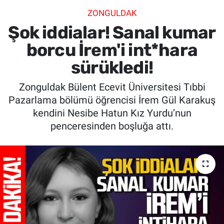
ZONGULDAK
SİYASET
Şok iddialar! Sanal kumar
SPOR
borcu İrem'i int*hara
sürükledi!
SAĞLIK
Zonguldak Bülent Ecevit Üniversitesi Tıbbi
Pazarlama bölümü öğrencisi İrem Gül Karakuş
kendini Nesibe Hatun Kız Yurdu’nun
penceresinden boşluğa attı.