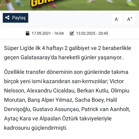
Paylaş
-
+
A
A
17.09.2021 - 16:04
13.02.2025 - 20:45
Süper Lig'de ilk 4 haftayı 2 galibiyet ve 2 beraberlikle
geçen Galatasaray'da hareketli günler yaşanıyor..
Özellikle transfer döneminin son günlerinde takıma
birçok yeni ismi kazandıran sarı-kırmızılılar; Victor
Nelsson, Alexandru Cicaldau, Berkan Kutlu, Olimpiu
Morutan, Barış Alper Yılmaz, Sacha Boey, Halil
Dervişoğlu, Gustavo Assunçao, Patrick van Aanholt,
Aytaç Kara ve Alpaslan Öztürk takviyeleriyle
kadrosunu güçlendirmişti.