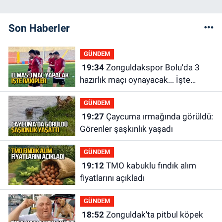
Son Haberler
GÜNDEM
19:34
Zonguldakspor Bolu'da 3
hazırlık maçı oynayacak... İşte
rakipler...
GÜNDEM
19:27
Çaycuma ırmağında görüldü:
Görenler şaşkınlık yaşadı
GÜNDEM
19:12
TMO kabuklu fındık alım
fiyatlarını açıkladı
GÜNDEM
18:52
Zonguldak'ta pitbul köpek