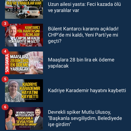
Zonguldak
Uzun ailesi yasta: Feci kazada ölü
14:44
Zonguldak nefes alamıyor.
ve yaralılar var
Hava kalitesi tehlikeli seviyede.
3
Bülent Kantarcı kararını açıkladı!
KARABÜK
CHP'de mi kaldı, Yeni Parti'ye mi
13:26
Karabük milletvekilleri
geçti?
bastırdı. Cumhurbaşkanı Erdoğan
talimat verdi
4
Maaşlara 28 bin lira ek ödeme
yapılacak
5
Kadriye Karademir hayatını kaybetti
6
Devrekli spiker Mutlu Ulusoy,
"Başkanla sevgiliydim, Belediyede
işe girdim"