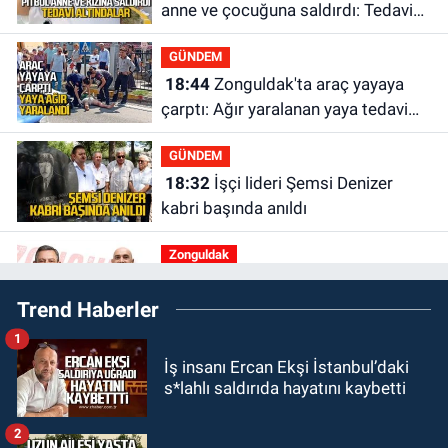
anne ve çocuğuna saldırdı: Tedavi
altındalar
GÜNDEM
18:44
Zonguldak'ta araç yayaya
çarptı: Ağır yaralanan yaya tedavi
altına alındı
GÜNDEM
18:32
İşçi lideri Şemsi Denizer
kabri başında anıldı
Zonguldak
16:39
YENİ Parti Zonguldak'ta
Trend Haberler
Kurucu İl Yönetim Kurulu belli oldu
1
SPOR
İş insanı Ercan Ekşi İstanbul’daki
15:10
3. Lig 1. Grup’ta program
s*lahlı saldırıda hayatını kaybetti
açıklandı
2