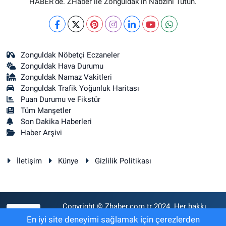
HABER’de. ZHaber ile Zonguldak’ın Nabzını Tutun.
Zonguldak Nöbetçi Eczaneler
Zonguldak Hava Durumu
Zonguldak Namaz Vakitleri
Zonguldak Trafik Yoğunluk Haritası
Puan Durumu ve Fikstür
Tüm Manşetler
Son Dakika Haberleri
Haber Arşivi
İletişim
Künye
Gizlilik Politikası
Copyright © Zhaber.com.tr 2024. Her hakkı
RSS
saklıdır.
En iyi site deneyimi sağlamak için çerezlerden