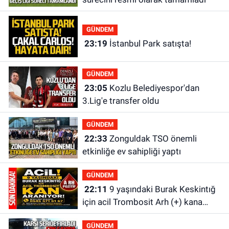
GÜNDEM
23:19
İstanbul Park satışta!
GÜNDEM
23:05
Kozlu Belediyespor'dan
3.Lig'e transfer oldu
GÜNDEM
22:33
Zonguldak TSO önemli
etkinliğe ev sahipliği yaptı
GÜNDEM
22:11
9 yaşındaki Burak Keskintığ
için acil Trombosit Arh (+) kana
ihtiyaç var
GÜNDEM