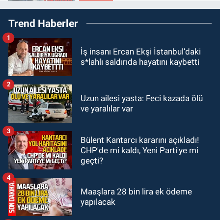
21:50
Yoldan çıktı karşı şeride
Trend Haberler
fırladı: Çok sayıda yaralı var
1
GÜNDEM
İş insanı Ercan Ekşi İstanbul’daki
21:38
Ercüment Ünal'dan acık
s*lahlı saldırıda hayatını kaybetti
haber geldi: Ameliyata dayanamadı
2
GÜNDEM
Uzun ailesi yasta: Feci kazada ölü
21:12
Yönetim kulübü önce borç
ve yaralılar var
batağına soktu şimdi de görevden
kaçtığını resmen açıkladı
3
Bülent Kantarcı kararını açıkladı!
GÜNDEM
CHP'de mi kaldı, Yeni Parti'ye mi
20:56
Otomobilin çarptığı yaşlı
geçti?
adam hayatını kaybetti
4
Maaşlara 28 bin lira ek ödeme
yapılacak