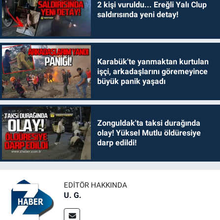
2 kişi vuruldu... Ereğli Yalı Clup
saldırısında yeni detay!
Karabük'te yanmaktan kurtulan
işçi, arkadaşlarını göremeyince
büyük panik yaşadı
Zonguldak'ta taksi durağında
olay! Yüksel Mutlu öldüresiye
darp edildi!
EDITÖR HAKKINDA
U. G.