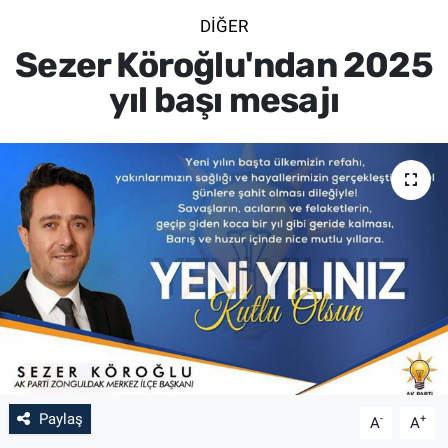
DIĞER
SİYASET
Sezer Köroğlu'ndan 2025
SPOR
yıl başı mesajı
SAĞLIK
Paylaş
-
+
A
A