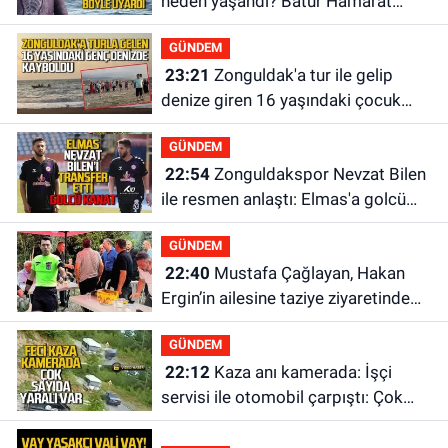
neden yaşandı? Batur Hamarat
böyle uyardı!
GÜNDEM
23:21
Zonguldak'a tur ile gelip
denize giren 16 yaşındaki çocuk
kayboldu: Son anları kamerada
GÜNDEM
22:54
Zonguldakspor Nevzat Bilen
ile resmen anlaştı: Elmas'a golcü
kanat
GÜNDEM
22:40
Mustafa Çağlayan, Hakan
Ergin’in ailesine taziye ziyaretinde
bulundu
GÜNDEM
22:12
Kaza anı kamerada: İşçi
servisi ile otomobil çarpıştı: Çok
sayıda yaralı var