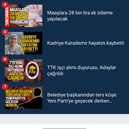
aranıyor
4
Maaşlara 28 bin lira ek ödeme
yapılacak
5
Kadriye Karademir hayatını kaybetti
6
TTK işçi alımı duyurusu. Adaylar
çağrıldı
7
Belediye başkanından ters köşe:
Yeni Parti’ye geçecek derken…