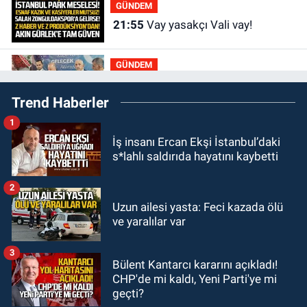
GÜNDEM
21:55
Vay yasakçı Vali vay!
GÜNDEM
20:30
MHP’de sandıklar açıldı yeni
Trend Haberler
başkan belli oldu
1
GÜNDEM
İş insanı Ercan Ekşi İstanbul’daki
20:11
İlçeyi sel aldı: Başkan
s*lahlı saldırıda hayatını kaybetti
çizmeleri giydi çalışmalara katıldı
2
GÜNDEM
Uzun ailesi yasta: Feci kazada ölü
19:58
Yangın korkuttu: 3 katlı evin
ve yaralılar var
çatısında çıkan yangın söndürüldü
3
Bülent Kantarcı kararını açıkladı!
GÜNDEM
CHP'de mi kaldı, Yeni Parti'ye mi
18:35
Filyos’ta 2 kişiyi dalgalar
geçti?
yuttu: 1 kişi hayatını kaybetti 1 kişi