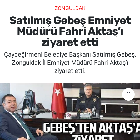
ZONGULDAK
SİYASET
Satılmış Gebeş Emniyet
SPOR
Müdürü Fahri Aktaş’ı
ziyaret etti
SAĞLIK
Çaydeğirmeni Belediye Başkanı Satılmış Gebeş,
Zonguldak İl Emniyet Müdürü Fahri Aktaş’ı
ziyaret etti.