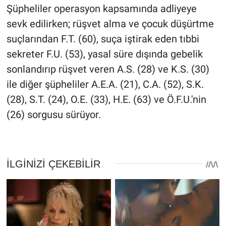
Şüpheliler operasyon kapsamında adliyeye
sevk edilirken; rüşvet alma ve çocuk düşürtme
suçlarından F.T. (60), suça iştirak eden tıbbi
sekreter F.U. (53), yasal süre dışında gebelik
sonlandırıp rüşvet veren A.S. (28) ve K.S. (30)
ile diğer şüpheliler A.E.A. (21), C.A. (52), S.K.
(28), S.T. (24), O.E. (33), H.E. (63) ve Ö.F.U.'nin
(26) sorgusu sürüyor.