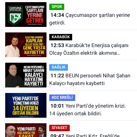
SPOR
14:34
Çaycumaspor şartları yerine
getirdi.
KARABÜK
12:53
Karabük'te Enerjisa çalışanı
Olcay Özaltın elektrik akımına
kapılarak hayatını kaybetti.
SAĞLIK
11:22
BEUN personeli Nihat Şahan
Kalaycı hayatını kaybetti
KDZ EREĞLİ
10:01
Yeni Parti'de yönetim krizi.
14 üyeden ortak bildiri.
SİYASET
09:47
Yeni Parti Kdz. Ereğli'de