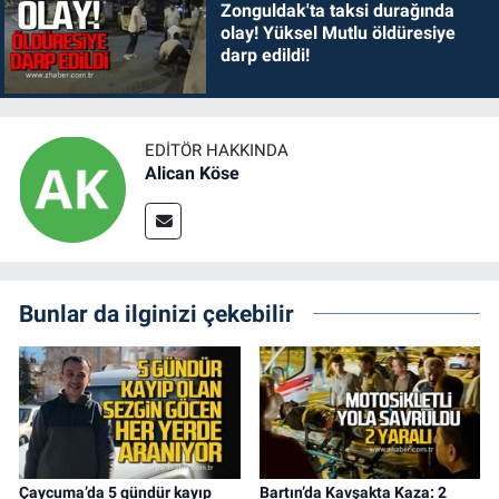
Zonguldak'ta taksi durağında
olay! Yüksel Mutlu öldüresiye
darp edildi!
EDITÖR HAKKINDA
Alican Köse
Bunlar da ilginizi çekebilir
Çaycuma’da 5 gündür kayıp
Bartın’da Kavşakta Kaza: 2