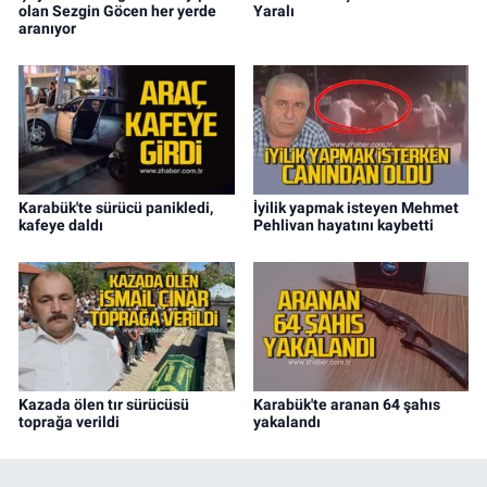
olan Sezgin Göcen her yerde
Yaralı
aranıyor
Karabük'te sürücü panikledi,
İyilik yapmak isteyen Mehmet
kafeye daldı
Pehlivan hayatını kaybetti
Kazada ölen tır sürücüsü
Karabük'te aranan 64 şahıs
toprağa verildi
yakalandı