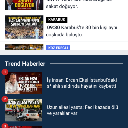
sakat doğuyor.
KARABÜK
09:30
Karabük'te 30 bin kişi aynı
coşkuda buluştu.
KDZ EREĞLİ
09:24
Zonguldak'ta gece- gündüz
Trend Haberler
ekiplerden dron destekli denetim.
1
GÜNDEM
İş insanı Ercan Ekşi İstanbul’daki
23:55
Devrek Belediyespor, (PGL)
s*lahlı saldırıda hayatını kaybetti
sürecini resmi olarak tamamladı
2
GÜNDEM
Uzun ailesi yasta: Feci kazada ölü
23:19
İstanbul Park satışta!
ve yaralılar var
3
GÜNDEM