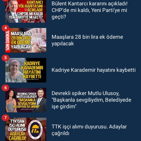
Bülent Kantarcı kararını açıkladı!
23:05
Kozlu Belediyespor'dan
CHP'de mi kaldı, Yeni Parti'ye mi
3.Lig'e transfer oldu
geçti?
4
Maaşlara 28 bin lira ek ödeme
yapılacak
5
Kadriye Karademir hayatını kaybetti
6
Devrekli spiker Mutlu Ulusoy,
"Başkanla sevgiliydim, Belediyede
işe girdim"
7
TTK işçi alımı duyurusu. Adaylar
çağrıldı