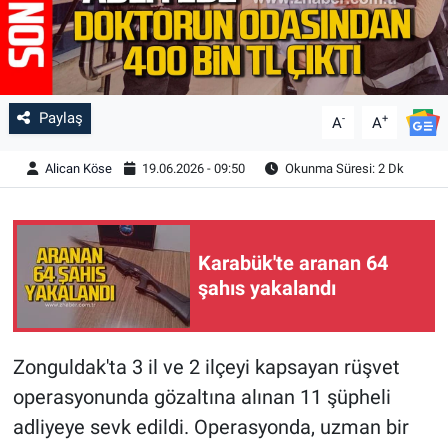
Paylaş
-
+
A
A
Alican Köse
19.06.2026 - 09:50
Okunma Süresi: 2 Dk
Karabük'te aranan 64
şahıs yakalandı
Zonguldak'ta 3 il ve 2 ilçeyi kapsayan rüşvet
operasyonunda gözaltına alınan 11 şüpheli
adliyeye sevk edildi. Operasyonda, uzman bir