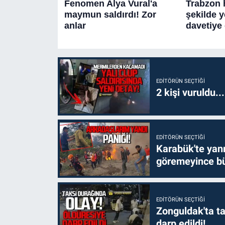
EDITÖRÜN SEÇTIĞI
2 kişi vuruldu..
EDITÖRÜN SEÇTIĞI
Karabük'te yanm
göremeyince bü
EDITÖRÜN SEÇTIĞI
Zonguldak'ta ta
darp edildi!