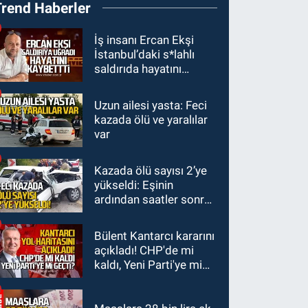
Trend Haberler
Belediyespor'dan
3.Lig'e transfer oldu
GÜNDEM
İş insanı Ercan Ekşi
İstanbul’daki s*lahlı
22:33
Zonguldak TSO
saldırıda hayatını
önemli etkinliğe ev
kaybetti
sahipliği yaptı
Uzun ailesi yasta: Feci
GÜNDEM
kazada ölü ve yaralılar
22:11
9 yaşındaki
var
Burak Keskintığ için acil
Trombosit Arh (+) kana
Kazada ölü sayısı 2’ye
GÜNDEM
ihtiyaç var
yükseldi: Eşinin
21:50
Yoldan çıktı karşı
ardından saatler sonra
şeride fırladı: Çok
sürücü de hayatını
sayıda yaralı var
kaybetti
Bülent Kantarcı kararını
açıkladı! CHP'de mi
kaldı, Yeni Parti'ye mi
geçti?