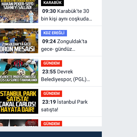
KARABÜK
09:30
Karabük'te 30
bin kişi aynı coşkuda
buluştu.
KDZ EREĞLİ
09:24
Zonguldak'ta
gece- gündüz
ekiplerden dron destekli
GÜNDEM
denetim.
23:55
Devrek
Belediyespor, (PGL)
sürecini resmi olarak
GÜNDEM
tamamladı
23:19
İstanbul Park
satışta!
GÜNDEM
23:05
Kozlu