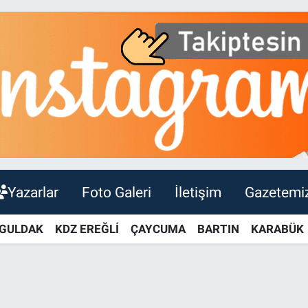
Yazarlar
Foto Galeri
İletişim
Gazetemi
GULDAK
KDZ EREĞLİ
ÇAYCUMA
BARTIN
KARABÜK