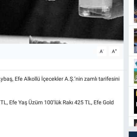
-
+
A
A
baş, Efe Alkollü İçecekler A.Ş.’nin zamlı tarifesini
.
9 TL, Efe Yaş Üzüm 100’lük Rakı 425 TL, Efe Gold