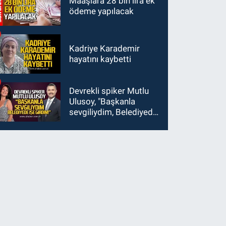
Maaşlara 28 bin lira ek
ödeme yapılacak
Kadriye Karademir
hayatını kaybetti
Devrekli spiker Mutlu
Ulusoy, "Başkanla
sevgiliydim, Belediyede
işe girdim"