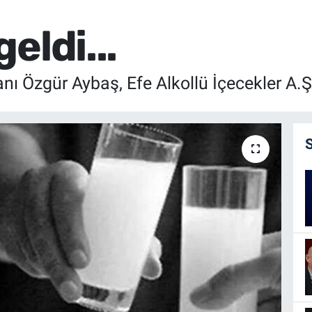
eldi...
ı Özgür Aybaş, Efe Alkollü İçecekler A.Ş.’