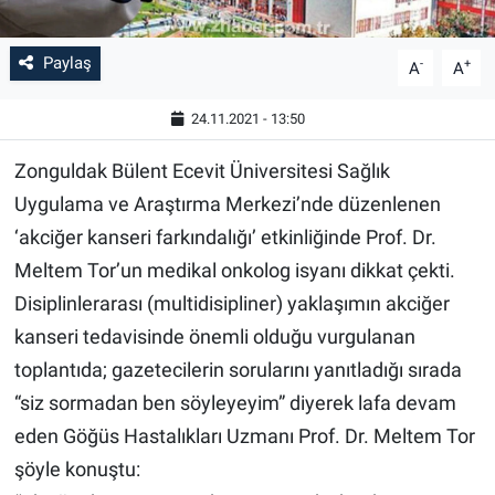
Paylaş
-
+
A
A
24.11.2021 - 13:50
Zonguldak Bülent Ecevit Üniversitesi Sağlık
Uygulama ve Araştırma Merkezi’nde düzenlenen
‘akciğer kanseri farkındalığı’ etkinliğinde Prof. Dr.
Meltem Tor’un medikal onkolog isyanı dikkat çekti.
Disiplinlerarası (multidisipliner) yaklaşımın akciğer
kanseri tedavisinde önemli olduğu vurgulanan
toplantıda; gazetecilerin sorularını yanıtladığı sırada
“siz sormadan ben söyleyeyim” diyerek lafa devam
eden Göğüs Hastalıkları Uzmanı Prof. Dr. Meltem Tor
şöyle konuştu: