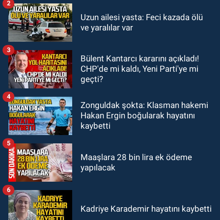
2
GÜNDEM
Uzun ailesi yasta: Feci kazada ölü
19:58
Yangın korkuttu: 3 katlı evin
ve yaralılar var
çatısında çıkan yangın söndürüldü
3
Bülent Kantarcı kararını açıkladı!
GÜNDEM
CHP'de mi kaldı, Yeni Parti'ye mi
18:35
Filyos’ta 2 kişiyi dalgalar
geçti?
yuttu: 1 kişi hayatını kaybetti 1 kişi
aranıyor
4
Zonguldak şokta: Klasman hakemi
Hakan Ergin boğularak hayatını
kaybetti
5
Maaşlara 28 bin lira ek ödeme
yapılacak
6
Kadriye Karademir hayatını kaybetti