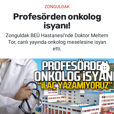
ZONGULDAK
SİYASET
Profesörden onkolog
SPOR
isyanı!
Zonguldak BEÜ Hastanesi’nde Doktor Meltem
SAĞLIK
Tor, canlı yayında onkolog meselesine isyan
etti.