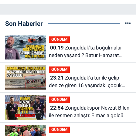
Son Haberler
GÜNDEM
00:19
Zonguldak'ta boğulmalar
neden yaşandı? Batur Hamarat
böyle uyardı!
GÜNDEM
23:21
Zonguldak'a tur ile gelip
denize giren 16 yaşındaki çocuk
kayboldu: Son anları kamerada
GÜNDEM
22:54
Zonguldakspor Nevzat Bilen
ile resmen anlaştı: Elmas'a golcü
kanat
GÜNDEM