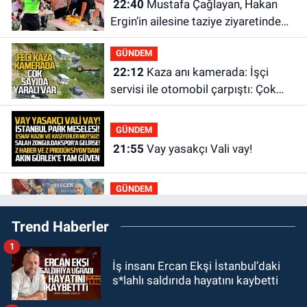
22:40
Mustafa Çağlayan, Hakan
Ergin’in ailesine taziye ziyaretinde
bulundu
GÜNDEM
22:12
Kaza anı kamerada: İşçi
servisi ile otomobil çarpıştı: Çok
sayıda yaralı var
GÜNDEM
21:55
Vay yasakçı Vali vay!
GÜNDEM
20:30
MHP’de sandıklar açıldı yeni
Trend Haberler
başkan belli oldu
1
GÜNDEM
İş insanı Ercan Ekşi İstanbul’daki
20:11
İlçeyi sel aldı: Başkan
s*lahlı saldırıda hayatını kaybetti
çizmeleri giydi çalışmalara katıldı