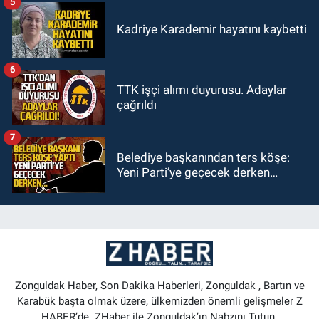
5
Kadriye Karademir hayatını kaybetti
6
TTK işçi alımı duyurusu. Adaylar
çağrıldı
7
Belediye başkanından ters köşe:
Yeni Parti’ye geçecek derken…
Zonguldak Haber, Son Dakika Haberleri, Zonguldak , Bartın ve
Karabük başta olmak üzere, ülkemizden önemli gelişmeler Z
HABER’de. ZHaber ile Zonguldak’ın Nabzını Tutun.