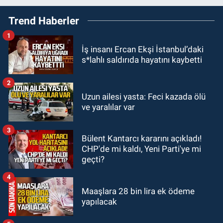
21:50
Yoldan çıktı karşı şeride
Trend Haberler
fırladı: Çok sayıda yaralı var
1
GÜNDEM
İş insanı Ercan Ekşi İstanbul’daki
21:38
Ercüment Ünal'dan acık
s*lahlı saldırıda hayatını kaybetti
haber geldi: Ameliyata dayanamadı
2
GÜNDEM
Uzun ailesi yasta: Feci kazada ölü
21:12
Yönetim kulübü önce borç
ve yaralılar var
batağına soktu şimdi de görevden
kaçtığını resmen açıkladı
3
Bülent Kantarcı kararını açıkladı!
GÜNDEM
CHP'de mi kaldı, Yeni Parti'ye mi
20:56
Otomobilin çarptığı yaşlı
geçti?
adam hayatını kaybetti
4
Maaşlara 28 bin lira ek ödeme
yapılacak