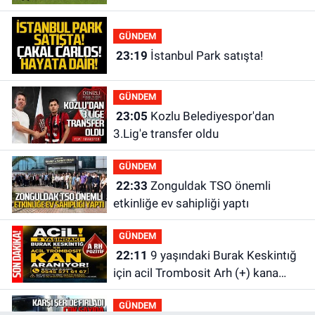
GÜNDEM
23:19
İstanbul Park satışta!
GÜNDEM
23:05
Kozlu Belediyespor'dan
3.Lig'e transfer oldu
GÜNDEM
22:33
Zonguldak TSO önemli
etkinliğe ev sahipliği yaptı
GÜNDEM
22:11
9 yaşındaki Burak Keskintığ
için acil Trombosit Arh (+) kana
ihtiyaç var
GÜNDEM