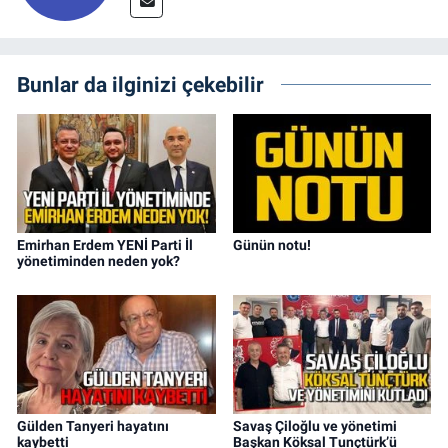
Bunlar da ilginizi çekebilir
Emirhan Erdem YENİ Parti İl
Günün notu!
yönetiminden neden yok?
Gülden Tanyeri hayatını
Savaş Çiloğlu ve yönetimi
kaybetti
Başkan Köksal Tunçtürk’ü