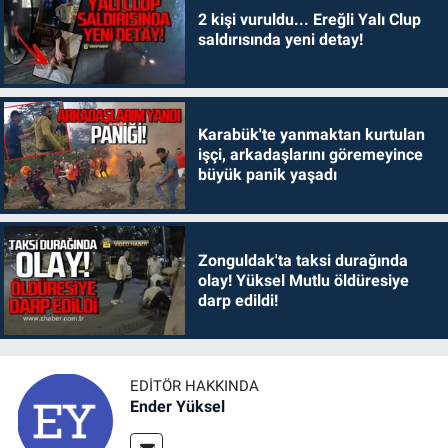
2 kişi vuruldu... Ereğli Yalı Clup
saldırısında yeni detay!
Karabük'te yanmaktan kurtulan
işçi, arkadaşlarını göremeyince
büyük panik yaşadı
Zonguldak'ta taksi durağında
olay! Yüksel Mutlu öldüresiye
darp edildi!
EDITÖR HAKKINDA
Ender Yüksel