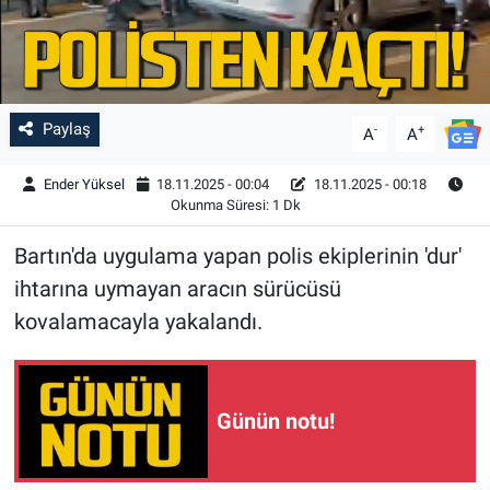
Paylaş
-
+
A
A
Ender Yüksel
18.11.2025 - 00:04
18.11.2025 - 00:18
Okunma Süresi: 1 Dk
Bartın'da uygulama yapan polis ekiplerinin 'dur'
ihtarına uymayan aracın sürücüsü
kovalamacayla yakalandı.
Günün notu!