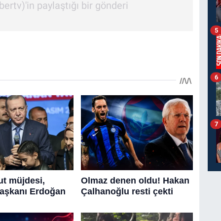
'in paylaştığı bir gönderi
5
6
7