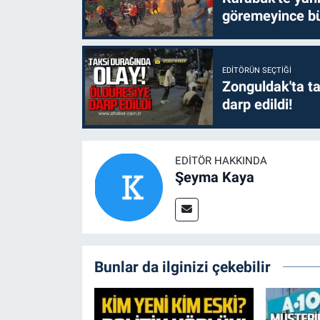
göremeyince bü
EDITÖRÜN SEÇTIĞI
Zonguldak'ta ta
darp edildi!
EDITÖR HAKKINDA
Şeyma Kaya
Bunlar da ilginizi çekebilir