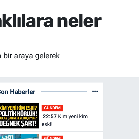
klılara neler
bir araya gelerek
Son Haberler
GÜNDEM
22:57
Kim yeni kim
eski!
GÜNDEM