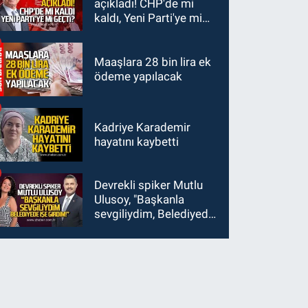
açıkladı! CHP'de mi
kaldı, Yeni Parti'ye mi
geçti?
Maaşlara 28 bin lira ek
ödeme yapılacak
Kadriye Karademir
hayatını kaybetti
Devrekli spiker Mutlu
Ulusoy, "Başkanla
sevgiliydim, Belediyede
işe girdim"