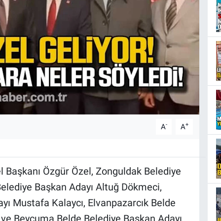
-
+
A
A
l Başkanı Özgür Özel, Zonguldak Belediye
elediye Başkan Adayı Altuğ Dökmeci,
ı Mustafa Kalaycı, Elvanpazarcık Belde
 ve Beycuma Belde Belediye Başkan Adayı