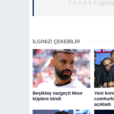
ＺＨＡＢＥＲ (@zhabertv)