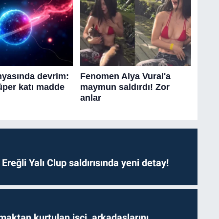
. Ereğli Yalı Clup saldırısında yeni detay!
aktan kurtulan işçi, arkadaşlarını