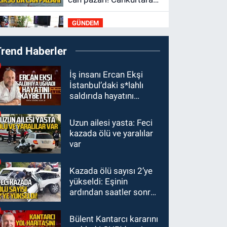
saniyelerle yarıştı
GÜNDEM
19:01
Çaycumalılar
Trend Haberler
Derneği Başkanı Savaş
Çiloğlu GMİS Başkanı
SPOR
İş insanı Ercan Ekşi
Hakan Yeşil ile ne
İstanbul’daki s*lahlı
17:45
Kozlu
görüştü?
saldırıda hayatını
Belediyespor, Tezcan
kaybetti
Gökmen'i kadrosuna
Uzun ailesi yasta: Feci
Zonguldak
kattı
kazada ölü ve yaralılar
17:39
Şampiyondan
var
GMİS'e teşekkür ziyareti
Kazada ölü sayısı 2’ye
Zonguldak
yükseldi: Eşinin
13:39
Abdulkadir
ardından saatler sonra
Özdemir görevinden
sürücü de hayatını
ayrıldı.
kaybetti
Bülent Kantarcı kararını