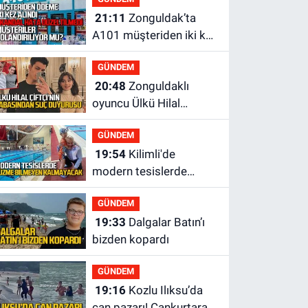
21:11
Zonguldak’ta
A101 müşteriden iki kez
tahsilat yaptı geri
GÜNDEM
ödemiyor!
20:48
Zonguldaklı
oyuncu Ülkü Hilal
Çiftçi'nin babasından
GÜNDEM
suç duyurusu
19:54
Kilimli'de
modern tesislerde
yüzme bilmeyen genç
GÜNDEM
kalmayacak
19:33
Dalgalar Batın’ı
bizden kopardı
GÜNDEM
19:16
Kozlu Ilıksu’da
can pazarı! Cankurtaran