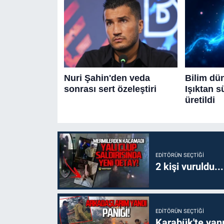
EDITÖRÜN SEÇTIĞI
2 kişi vuruldu..
EDITÖRÜN SEÇTIĞI
Karabük'te yanm