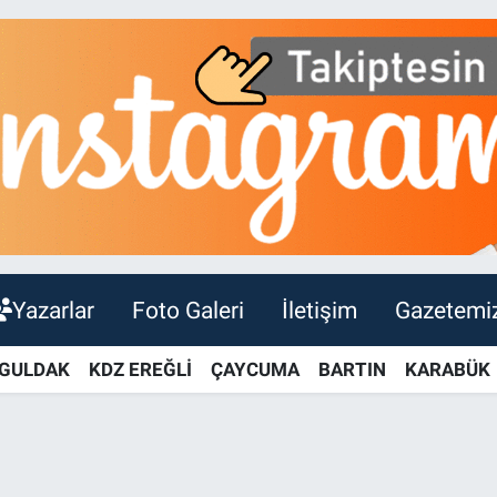
Yazarlar
Foto Galeri
İletişim
Gazetemi
GULDAK
KDZ EREĞLİ
ÇAYCUMA
BARTIN
KARABÜK