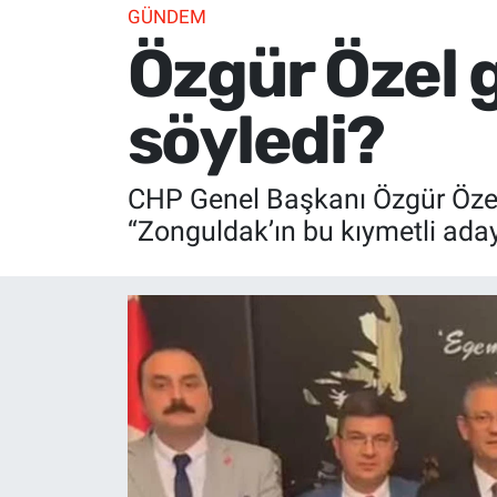
GÜNDEM
Özgür Özel g
söyledi?
CHP Genel Başkanı Özgür Özel,
“Zonguldak’ın bu kıymetli aday