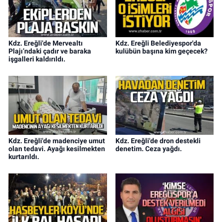
Kdz. Ereğli'de Mervealtı
Kdz. Ereğli Belediyespor'da
Plajı’ndaki çadır ve baraka
kulübün başına kim geçecek?
işgalleri kaldırıldı.
Kdz. Ereğli'de madenciye umut
Kdz. Ereğli'de dron destekli
olan tedavi. Ayağı kesilmekten
denetim. Ceza yağdı.
kurtarıldı.