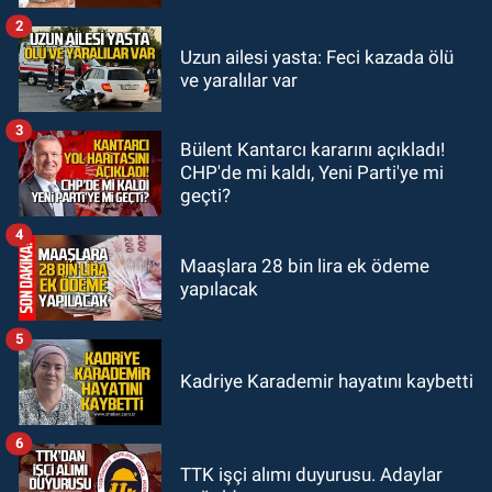
2
GÜNDEM
Uzun ailesi yasta: Feci kazada ölü
21:12
Yönetim kulübü önce borç
ve yaralılar var
batağına soktu şimdi de görevden
kaçtığını resmen açıkladı
3
Bülent Kantarcı kararını açıkladı!
GÜNDEM
CHP'de mi kaldı, Yeni Parti'ye mi
20:56
Otomobilin çarptığı yaşlı
geçti?
adam hayatını kaybetti
4
Maaşlara 28 bin lira ek ödeme
yapılacak
5
Kadriye Karademir hayatını kaybetti
6
TTK işçi alımı duyurusu. Adaylar