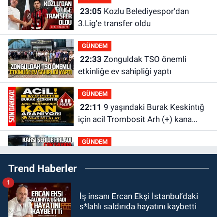
23:05
Kozlu Belediyespor'dan
3.Lig'e transfer oldu
GÜNDEM
22:33
Zonguldak TSO önemli
etkinliğe ev sahipliği yaptı
GÜNDEM
22:11
9 yaşındaki Burak Keskintığ
için acil Trombosit Arh (+) kana
ihtiyaç var
GÜNDEM
21:50
Yoldan çıktı karşı şeride
Trend Haberler
fırladı: Çok sayıda yaralı var
1
GÜNDEM
İş insanı Ercan Ekşi İstanbul’daki
21:38
Ercüment Ünal'dan acık
s*lahlı saldırıda hayatını kaybetti
haber geldi: Ameliyata dayanamadı