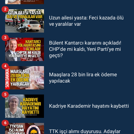
Kongrede dostluk mesajları
2
GÜNDEM
Uzun ailesi yasta: Feci kazada ölü
18:36
AK Parti teşkilatları
ve yaralılar var
toplanarak istişarede bulundu
3
Bülent Kantarcı kararını açıkladı!
GÜNDEM
CHP'de mi kaldı, Yeni Parti'ye mi
18:18
Gurbetçi Elmaslar
geçti?
Zonguldakspor’a destek oldu
4
Maaşlara 28 bin lira ek ödeme
yapılacak
5
Kadriye Karademir hayatını kaybetti
6
TTK işçi alımı duyurusu. Adaylar