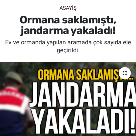
ASAYİŞ
SİYASET
Ormana saklamıştı,
SPOR
jandarma yakaladı!
Ev ve ormanda yapılan aramada çok sayıda ele
SAĞLIK
geçirildi.