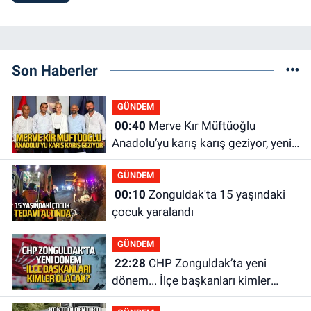
Son Haberler
GÜNDEM
00:40
Merve Kır Müftüoğlu
Anadolu’yu karış karış geziyor, yeni
yapılanmaları şekillendiriyor
GÜNDEM
00:10
Zonguldak'ta 15 yaşındaki
çocuk yaralandı
GÜNDEM
22:28
CHP Zonguldak’ta yeni
dönem... İlçe başkanları kimler
olacak?