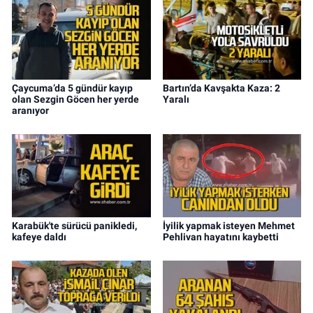
Çaycuma’da 5 gündür kayıp
Bartın’da Kavşakta Kaza: 2
olan Sezgin Göcen her yerde
Yaralı
aranıyor
Karabük'te sürücü panikledi,
İyilik yapmak isteyen Mehmet
kafeye daldı
Pehlivan hayatını kaybetti