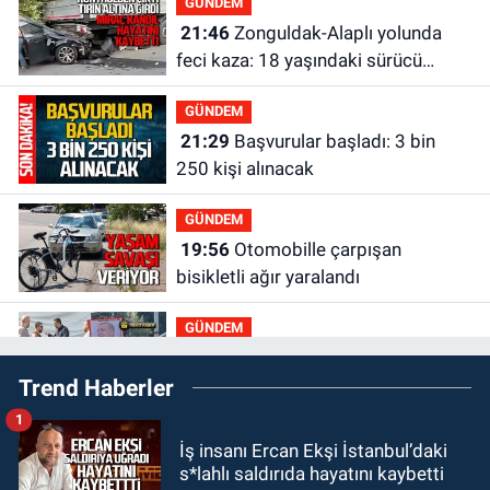
GÜNDEM
21:46
Zonguldak-Alaplı yolunda
feci kaza: 18 yaşındaki sürücü
hayatını kaybetti
GÜNDEM
21:29
Başvurular başladı: 3 bin
250 kişi alınacak
GÜNDEM
19:56
Otomobille çarpışan
bisikletli ağır yaralandı
GÜNDEM
19:46
Cumhurbaşkanı Erdoğan’ın
Trend Haberler
fotoğrafını söküp indirdi
1
GÜNDEM
İş insanı Ercan Ekşi İstanbul’daki
18:48
Yeni başkan belli oldu:
s*lahlı saldırıda hayatını kaybetti