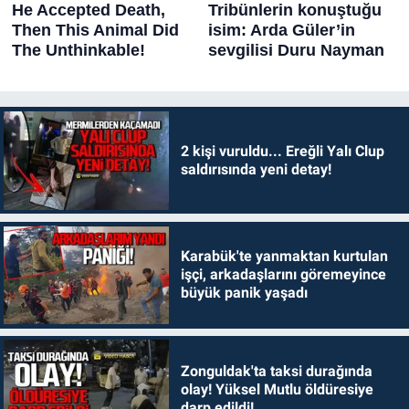
2 kişi vuruldu... Ereğli Yalı Clup
saldırısında yeni detay!
Karabük'te yanmaktan kurtulan
işçi, arkadaşlarını göremeyince
büyük panik yaşadı
Zonguldak'ta taksi durağında
olay! Yüksel Mutlu öldüresiye
darp edildi!