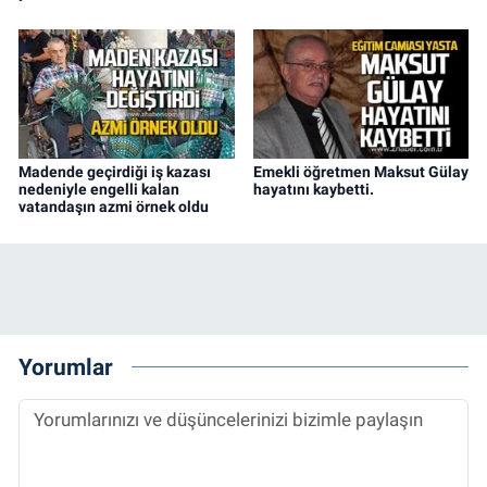
Madende geçirdiği iş kazası
Emekli öğretmen Maksut Gülay
nedeniyle engelli kalan
hayatını kaybetti.
vatandaşın azmi örnek oldu
Yorumlar