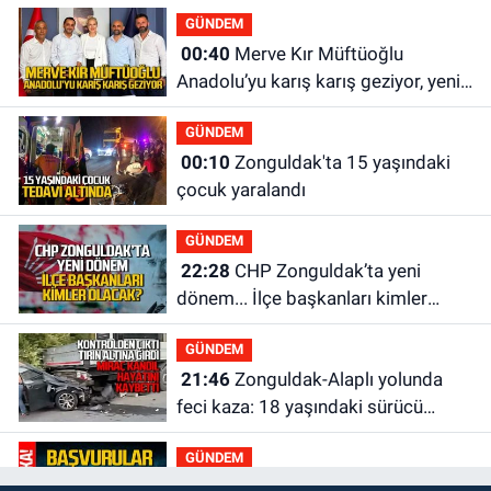
GÜNDEM
00:40
Merve Kır Müftüoğlu
Anadolu’yu karış karış geziyor, yeni
yapılanmaları şekillendiriyor
GÜNDEM
00:10
Zonguldak'ta 15 yaşındaki
çocuk yaralandı
GÜNDEM
22:28
CHP Zonguldak’ta yeni
dönem... İlçe başkanları kimler
olacak?
GÜNDEM
21:46
Zonguldak-Alaplı yolunda
feci kaza: 18 yaşındaki sürücü
hayatını kaybetti
GÜNDEM
21:29
Başvurular başladı: 3 bin