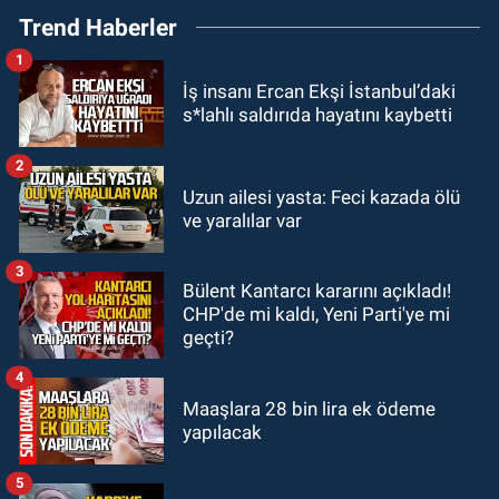
Trend Haberler
250 kişi alınacak
1
GÜNDEM
İş insanı Ercan Ekşi İstanbul’daki
19:56
Otomobille çarpışan
s*lahlı saldırıda hayatını kaybetti
bisikletli ağır yaralandı
2
GÜNDEM
Uzun ailesi yasta: Feci kazada ölü
19:46
Cumhurbaşkanı Erdoğan’ın
ve yaralılar var
fotoğrafını söküp indirdi
3
Bülent Kantarcı kararını açıkladı!
GÜNDEM
CHP'de mi kaldı, Yeni Parti'ye mi
18:48
Yeni başkan belli oldu:
geçti?
Kongrede dostluk mesajları
4
Maaşlara 28 bin lira ek ödeme
yapılacak
5