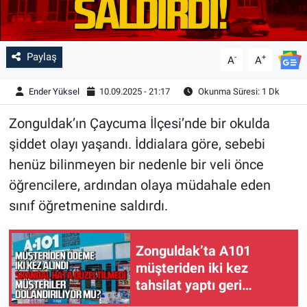
Paylaş
-
+
A
A
Ender Yüksel
10.09.2025 - 21:17
Okunma Süresi: 1 Dk
Zonguldak’ın Çaycuma İlçesi’nde bir okulda
şiddet olayı yaşandı. İddialara göre, sebebi
henüz bilinmeyen bir nedenle bir veli önce
öğrencilere, ardından olaya müdahale eden
sınıf öğretmenine saldırdı.
Zonguldak’ta A101
müşteriden iki kez
tahsilat yaptı geri
ödemiyor!