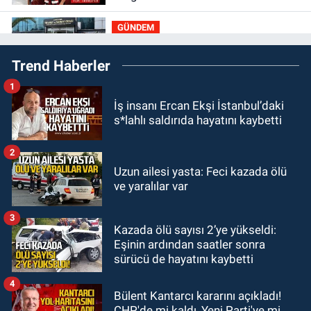
GÜNDEM
22:33
Zonguldak TSO önemli
Trend Haberler
etkinliğe ev sahipliği yaptı
1
GÜNDEM
İş insanı Ercan Ekşi İstanbul’daki
22:11
9 yaşındaki Burak Keskintığ
s*lahlı saldırıda hayatını kaybetti
için acil Trombosit Arh (+) kana
ihtiyaç var
2
GÜNDEM
Uzun ailesi yasta: Feci kazada ölü
21:50
Yoldan çıktı karşı şeride
ve yaralılar var
fırladı: Çok sayıda yaralı var
3
Kazada ölü sayısı 2’ye yükseldi:
GÜNDEM
Eşinin ardından saatler sonra
21:38
Ercüment Ünal'dan acık
sürücü de hayatını kaybetti
haber geldi: Ameliyata dayanamadı
4
Bülent Kantarcı kararını açıkladı!
CHP'de mi kaldı, Yeni Parti'ye mi