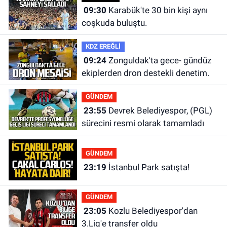
09:30
Karabük'te 30 bin kişi aynı
coşkuda buluştu.
KDZ EREĞLİ
09:24
Zonguldak'ta gece- gündüz
ekiplerden dron destekli denetim.
GÜNDEM
23:55
Devrek Belediyespor, (PGL)
sürecini resmi olarak tamamladı
GÜNDEM
23:19
İstanbul Park satışta!
GÜNDEM
23:05
Kozlu Belediyespor'dan
3.Lig'e transfer oldu