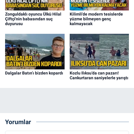
Zonguldaklı oyuncu Ülkü Hilal
Kilimli'de modern tesislerde
Çiftçi'nin babasından suç
yüzme bilmeyen genç
duyurusu
kalmayacak
Dalgalar Batın’ı bizden kopardı
Kozlu Ilıksu’da can pazarı!
Cankurtaran saniyelerle yarıştı
Yorumlar