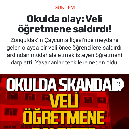
GÜNDEM
SİYASET
Okulda olay: Veli
SPOR
öğretmene saldırdı!
Zonguldak’ın Çaycuma İlçesi’nde meydana
SAĞLIK
gelen olayda bir veli önce öğrencilere saldırdı,
ardından müdahale etmek isteyen öğretmeni
darp etti. Yaşananlar tepkilere neden oldu.