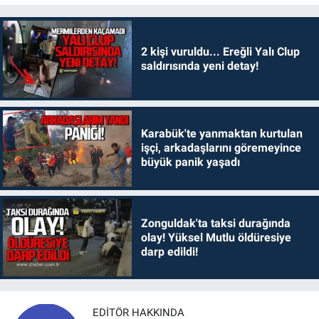
2 kişi vuruldu... Ereğli Yalı Clup
saldırısında yeni detay!
Karabük'te yanmaktan kurtulan
işçi, arkadaşlarını göremeyince
büyük panik yaşadı
Zonguldak'ta taksi durağında
olay! Yüksel Mutlu öldüresiye
darp edildi!
EDITÖR HAKKINDA